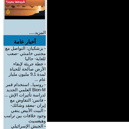
المزيد.....
أخبار عامة
-
بزشكيان: التواصل مع
مجتبى خامنئي -صعب
للغاية- حاليا
-
خطة جريئة لإبقاء
الأرض صالحة للحياة
لمدة 9.1 مليون مليار
عام ...
-
روسيا.. استخدام قمر
Bion-M العلمي الجديد
لدراسة تأثيرات الإش ...
-
فانس: التفاوض مع
إيران -معقد وشائك-
-
البيت الأبيض ينفي
وجود خلافات بين ترامب
وهيغسيث
-
الجيش الإسرائيلي