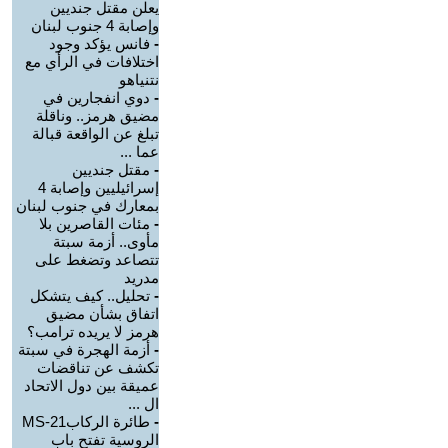
يعلن مقتل جنديين
وإصابة 4 جنوب لبنان
-
فانس يؤكد وجود
اختلافات في الرأي مع
نتنياهو
-
دوي انفجارين في
مضيق هرمز.. وناقلة
تبلغ عن الواقعة قبالة
عما ...
-
مقتل جنديين
إسرائيليين وإصابة 4
بمعارك في جنوب لبنان
-
مئات القاصرين بلا
مأوى.. أزمة سبتة
تتصاعد وتضغط على
مدريد
-
تحليل.. كيف يتشكل
اتفاق بشأن مضيق
هرمز لا يريده ترامب؟
-
أزمة الهجرة في سبتة
تكشف عن تناقضات
عميقة بين دول الاتحاد
ال ...
-
طائرة الركابMS-21
الروسية تفتح باب