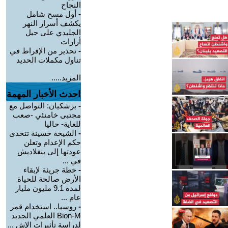
النجاح
-
أول مسح شامل
يكشف أسرار النهر
الجليدي على جبل
أرارات
-
تحذير من الإفراط في
تناول مكملات الحديد
المزيد.....
احدث الأخبار المهمة
-
بزشكيان: التواصل مع
مجتبى خامنئي -صعب
للغاية- حاليا
-
الشيخة حسينة تتحدى
حكم الإعدام وتعلن
عودتها إلى بنغلاديش
في ...
-
خطة جريئة لإبقاء
الأرض صالحة للحياة
لمدة 9.1 مليون مليار
عام ...
-
روسيا.. استخدام قمر
Bion-M العلمي الجديد
لدراسة تأثيرات الإش ...