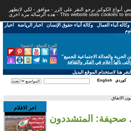
 أنواع الكوكيز نرجو النقر على الزر - موافق - لكي لاتظهر
This website uses cookies to ensure you ge
وكالة أنباء العمال
-
وكالة أنباء حقوق الإنسان
-
اخبار الرياضة
-
اخبار
لوم
التبرع للموقع - ادعمونا
حرية والعدالة الاجتماعية للجميع
"
تى نالها أعلام في الفكر والثقافة
قر هنا لاستخدام الموقع البديل
كوردي
English
ن الاتفاق
اخر الافلام
. صحيفة: المتشددون