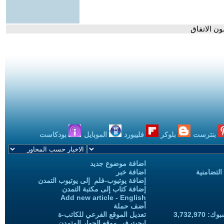
ن الاتفاق
بنترست
بلوكر
فليبورد
الموبايل
بودكاست
اضافة موضوع جديد
التضامنية
اضافة خبر
إضافة يوتيوب-فلم إلى يوتيوب التمدن
إضافة كتاب إلى مكتبة التمدن
Add new article - English
أضف حملة
3,732,97
تعديل الموقع الفرعي للكاتب-ة
ابحث في موقع الحوار المتمدن