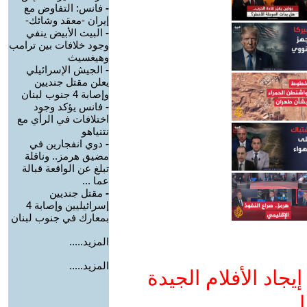
-
فانس: التفاوض مع
إيران -معقد وشائك-
-
البيت الأبيض ينفي
وجود خلافات بين ترامب
وهيغسيث
-
الجيش الإسرائيلي
يعلن مقتل جنديين
وإصابة 4 جنوب لبنان
-
فانس يؤكد وجود
اختلافات في الرأي مع
نتنياهو
-
دوي انفجارين في
مضيق هرمز.. وناقلة
تبلغ عن الواقعة قبالة
عما ...
-
مقتل جنديين
إسرائيليين وإصابة 4
بمعارك في جنوب لبنان
المزيد.....
المزيد.....
جاد الأفلام الجيدة
ا