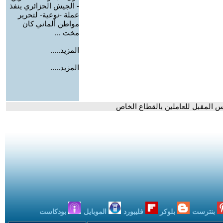
-
الجيش الجزائري ينفذ
عملة -نوعية- لتحرير
مواطن ألماني كان
مخت ...
المزيد.....
المزيد.....
يس المقبل للعاملين بالقطاع الخاص
بنترست
بلوكر
فليبورد
الموبايل
بودكاست