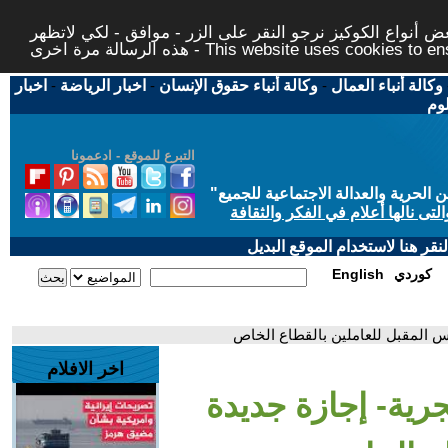
 أنواع الكوكيز نرجو النقر على الزر - موافق - لكي لاتظهر
This website uses cookies to ensure you ge
وكالة أنباء العمال
-
وكالة أنباء حقوق الإنسان
-
اخبار الرياضة
-
اخبار
لوم
التبرع للموقع - ادعمونا
حرية والعدالة الاجتماعية للجميع
"
تى نالها أعلام في الفكر والثقافة
قر هنا لاستخدام الموقع البديل
كوردي
English
يس المقبل للعاملين بالقطاع الخاص
اخر الافلام
رية- إجازة جديدة