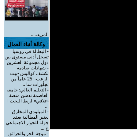
المزيد.....
وكالة أنباء العمال
-
البطالة في روسيا
تسجل أدنى مستوى بين
دول مجموعة العشرين
-
شهادات صادمة
تكشف كواليس -بيت
الرعب-: 25 عاماً من
تجاوزات سا ...
-
التعليم العالي: جامعة
العاصمة تدشن منصة
«تلاقي» لربط البحث ا
...
-
الميلودي المخارق
بعتبر المطالبة بعقد
جولة للحوار الاجتماعي
خ ...
-
موجة الحر والحرائق