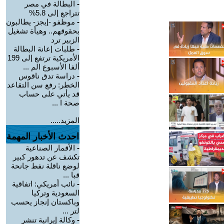
-
البطالة في مصر
تتراجع إلى 5.8%
-
موظفو -إيجز- يطالبون
بحقوقهم.. وهيأة تشغيل
الزبير ترد
-
طلبات إعانة البطالة
الأمريكية ترتفع إلى 199
ألفا الأسبوع الم ...
-
دراسة تدق ناقوس
الخطر: رفع سن التقاعد
قد يأتي على حساب
صحة ا ...
المزيد.....
احدث الأخبار المهمة
-
الأقمار الصناعية
تكشف عن تدهور كبير
لوضع ناقلة نفط جانحة
قبا ...
-
نائب أمريكي: اتفاقية
السعودية وتركيا
وباكستان إنجاز يحسب
لتر ...
-
وكالة إيرانية تنشر