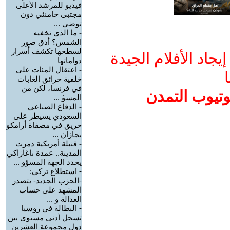
فيديو للمرشد الأعلى
مجتبى خامنئي دون
توضي ...
-
ما الذي تخفيه
الشمس؟ أدق صور
لسطحها تكشف أسرار
جاد الأفلام الجيدة
دواماتها
-
اعتقال المئات على
ا
خلفية حرائق الغابات
في فرنسا، لكن من
وتيوب التمدن
المسؤ ...
-
الدفاع الصناعي
السعودي يسيطر على
حريق في مصفاة أرامكو
بجازان ...
-
قنبلة أمريكية دمرت
المدينة.. عمدة ناغازاكي
يحدد الجهة المسؤو ...
-
استطلاع تركي:
-الحزب الجديد- يتصدر
المشهد على حساب
العدالة و ...
-
البطالة في روسيا
تسجل أدنى مستوى بين
دول مجموعة العشرين