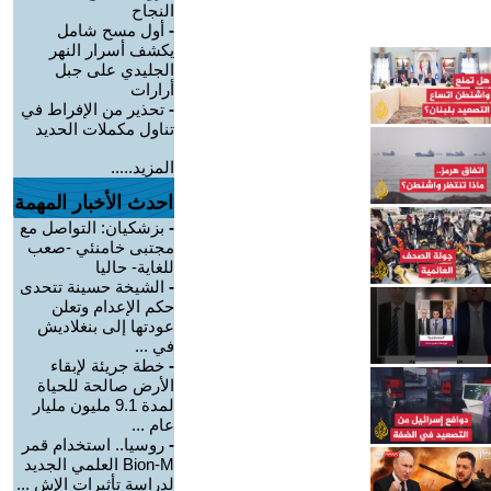
النجاح
-
أول مسح شامل
يكشف أسرار النهر
الجليدي على جبل
أرارات
-
تحذير من الإفراط في
تناول مكملات الحديد
المزيد.....
احدث الأخبار المهمة
-
بزشكيان: التواصل مع
مجتبى خامنئي -صعب
للغاية- حاليا
-
الشيخة حسينة تتحدى
حكم الإعدام وتعلن
عودتها إلى بنغلاديش
في ...
-
خطة جريئة لإبقاء
الأرض صالحة للحياة
لمدة 9.1 مليون مليار
عام ...
-
روسيا.. استخدام قمر
Bion-M العلمي الجديد
لدراسة تأثيرات الإش ...