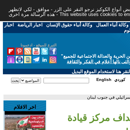
 أنواع الكوكيز نرجو النقر على الزر - موافق - لكي لاتظهر
This website uses cookies to ensure you ge
وكالة أنباء العمال
-
وكالة أنباء حقوق الإنسان
-
اخبار الرياضة
-
اخبار
لوم
التبرع للموقع - ادعمونا
حرية والعدالة الاجتماعية للجميع
"
تى نالها أعلام في الفكر والثقافة
قر هنا لاستخدام الموقع البديل
كوردي
English
سرائيلي في جنوب لبنان
اخر الافلام
داف مركز قيادة