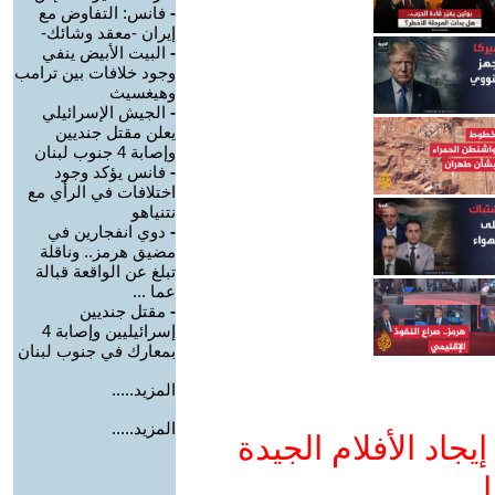
-
فانس: التفاوض مع
إيران -معقد وشائك-
-
البيت الأبيض ينفي
وجود خلافات بين ترامب
وهيغسيث
-
الجيش الإسرائيلي
يعلن مقتل جنديين
وإصابة 4 جنوب لبنان
-
فانس يؤكد وجود
اختلافات في الرأي مع
نتنياهو
-
دوي انفجارين في
مضيق هرمز.. وناقلة
تبلغ عن الواقعة قبالة
عما ...
-
مقتل جنديين
إسرائيليين وإصابة 4
بمعارك في جنوب لبنان
المزيد.....
المزيد.....
جاد الأفلام الجيدة
ا