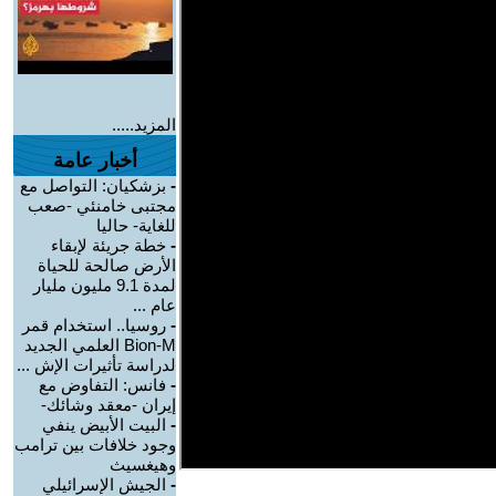
المزيد.....
أخبار عامة
-
بزشكيان: التواصل مع
مجتبى خامنئي -صعب
للغاية- حاليا
-
خطة جريئة لإبقاء
الأرض صالحة للحياة
لمدة 9.1 مليون مليار
عام ...
-
روسيا.. استخدام قمر
Bion-M العلمي الجديد
لدراسة تأثيرات الإش ...
-
فانس: التفاوض مع
إيران -معقد وشائك-
-
البيت الأبيض ينفي
وجود خلافات بين ترامب
وهيغسيث
-
الجيش الإسرائيلي