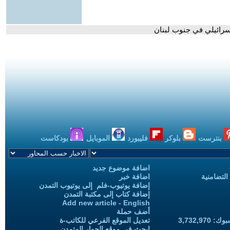
سرائيلي في جنوب لبنان
بنترست
بلوكر
فليبورد
الموبايل
بودكاست
اضافة موضوع جديد
التضامنية
اضافة خبر
إضافة يوتيوب-فلم إلى يوتيوب التمدن
إضافة كتاب إلى مكتبة التمدن
Add new article - English
أضف حملة
3,732,97
تعديل الموقع الفرعي للكاتب-ة
ابحث في موقع الحوار المتمدن