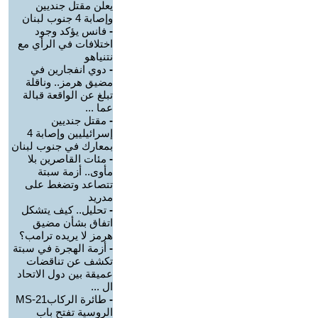
يعلن مقتل جنديين
وإصابة 4 جنوب لبنان
-
فانس يؤكد وجود
اختلافات في الرأي مع
نتنياهو
-
دوي انفجارين في
مضيق هرمز.. وناقلة
تبلغ عن الواقعة قبالة
عما ...
-
مقتل جنديين
إسرائيليين وإصابة 4
بمعارك في جنوب لبنان
-
مئات القاصرين بلا
مأوى.. أزمة سبتة
تتصاعد وتضغط على
مدريد
-
تحليل.. كيف يتشكل
اتفاق بشأن مضيق
هرمز لا يريده ترامب؟
-
أزمة الهجرة في سبتة
تكشف عن تناقضات
عميقة بين دول الاتحاد
ال ...
-
طائرة الركابMS-21
الروسية تفتح باب