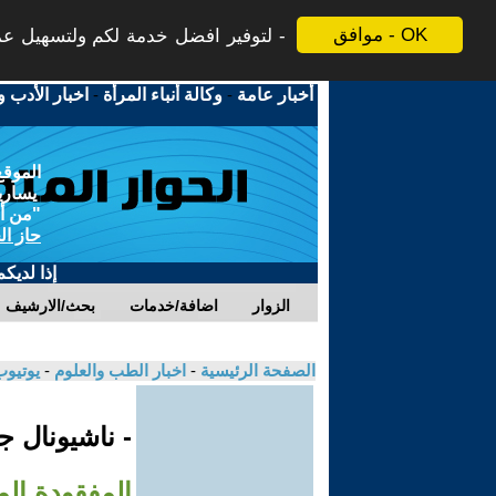
موافق - OK
لتوفير افضل خدمة لكم ولتسهيل عملي
أخبار عامة
-
وكالة أنباء المرأة
-
اخبار الأدب و
الموقع
يسارية
"من أج
حاز ال
إذا لديك
الزوار
اضافة/خدمات
بحث/الارشيف
الصفحة الرئيسية
-
اخبار الطب والعلوم
-
يوتيوب
- ناشيونال 
المفقودة ال