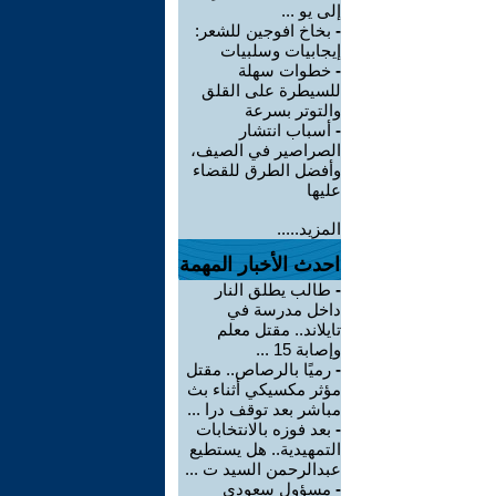
إلى يو ...
-
بخاخ افوجين للشعر:
إيجابيات وسلبيات
-
خطوات سهلة
للسيطرة على القلق
والتوتر بسرعة
-
أسباب انتشار
الصراصير في الصيف،
وأفضل الطرق للقضاء
عليها
المزيد.....
احدث الأخبار المهمة
-
طالب يطلق النار
داخل مدرسة في
تايلاند.. مقتل معلم
وإصابة 15 ...
-
رميًا بالرصاص.. مقتل
مؤثر مكسيكي أثناء بث
مباشر بعد توقف درا ...
-
بعد فوزه بالانتخابات
التمهيدية.. هل يستطيع
عبدالرحمن السيد ت ...
-
مسؤول سعودي