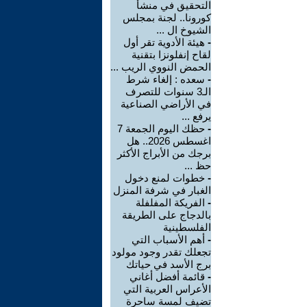
التحقيق في منشأ
كورونا.. لجنة بمجلس
الشيوخ ال ...
-
هيئة الأدوية تقر أول
لقاح إنفلونزا بتقنية
الحمض النووي الريب ...
-
سعده : إلغاء شرط
الـ3 سنوات للتصرف
في الأراضي الصناعية
يرفع ...
-
حظك اليوم الجمعة 7
اغسطس 2026.. هل
برجك من الأبراج الأكثر
حظ ...
-
خطوات لمنع دخول
الغبار في شرفة المنزل
-
الفريكة المفلفلة
بالدجاج على الطريقة
الفلسطينية
-
أهم الأسباب التي
تجعلك تقدر وجود مولود
برج الأسد في حياتك
-
قائمة أفضل أغاني
الأعراس العربية التي
تضيف لمسة ساحرة