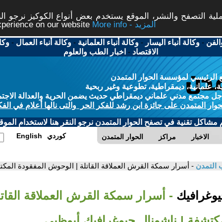
ة التصفح والنشر، الموقع يستخدم بعض أنواع الكوكيز نرجو النق
More info - المزيد
experience on our website
الفن
-
وكالة أنباء اليسار
-
وكالة أنباء العلمانية
-
وكالة أنباء العمال
-
وكا
الاقتصاد
-
اخبار الطب والعلوم
 الرئيسي لمؤسسة الحوار المتمدن
، علمانية، ديمقراطية، تطوعية وغير ربحية
ل مجتمع مدني علماني ديمقراطي حديث يضمن الحرية والعدالة الاجتم
حوار المتمدن على جائزة ابن رشد للفكر الحر والتى نالها أعلام في الفك
م مشاكل تقنية في تصفح الحوار المتمدن نرجو النقر هنا لاستخدام الموقع
كوردي
English
الاخبار
مراكز
الحوار المتمدن
 التمدن
- أسرار سمكة القرش العملاقة القاتلة | الوحوش المفقودة المك
جيوغرافيك
- أسرار سمكة القرش العملاقة القات
مكتشفة | ناشونال جيوغرافيك أبوظبي