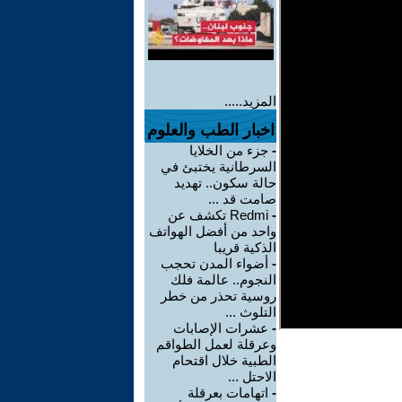
المزيد.....
اخبار الطب والعلوم
-
جزء من الخلايا
السرطانية يختبئ في
حالة سكون.. تهديد
صامت قد ...
-
Redmi تكشف عن
واحد من أفضل الهواتف
الذكية قريبا
-
أضواء المدن تحجب
النجوم.. عالمة فلك
روسية تحذر من خطر
التلوث ...
-
عشرات الإصابات
وعرقلة لعمل الطواقم
الطبية خلال اقتحام
الاحتل ...
-
اتهامات بعرقلة