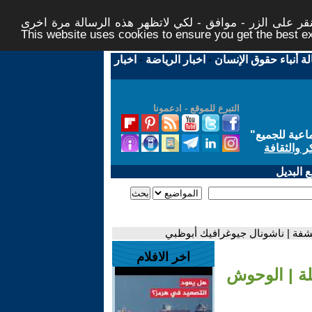
ر على الزر - موافق - لكي لاتظهر هذه الرسالة مرة اخرى -
This website uses cookies to ensure you get the best 
لة أنباء حقوق الإنسان
-
اخبار الرياضة
-
اخبار
التبرع للموقع - ادعمونا
اعية للجميع
"
ر والثقافة
 البديل
تشفة | ناشونال جيوغرافيك أبوظبي
اخر الافلام
لة | الوحوش