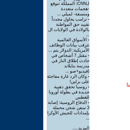
لـCNN: المملكة تتوقع
-هجمات متعددة
ومنسقة- لميلي ...
-
ترامب يحاول مجدداً
تقييد حق المواطنة
بالولادة في الولايات ال
...
-
الأسواق العالمية
تترقب بيانات الوظائف
الأمريكية: الدولار يتم ...
-
مقتل 7 أشخاص في
حادث إطلاق النار في
مدرسة بتايلاند
(فيديو+صو ...
-
وكان الرد غارة مفاجئة
على برلين!
ا
-
روسيا تحقق ذهبية
جديدة في بطولة أوروبا
للغطس
-
الدفاع الروسية: إصابة
3 سفن شحن محملة
بإمدادات للجيش الأوكرا
...
المزيد.....