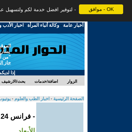
موافق - OK
لتوفير افضل خدمة لكم ولتسهيل عملي
أخبار عامة
-
وكالة أنباء المرأة
-
اخبار الأدب و
الموقع
يسارية
"من أج
حاز ال
إذا لديك
الزوار
اضافة/خدمات
بحث/الارشيف
الصفحة الرئيسية
-
اخبار الطب والعلوم
-
يوتيوب
- فرانس 24
الأبعاد