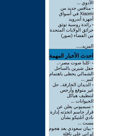
الأدوي ...
-
منافس جديد من
Xiaomi في أسواق
أجهزة أندرويد
-
رائدة روسية توثق
حرائق الولايات المتحدة
من الفضاء (صور)
المزيد.....
احدث الأخبار المهمة
-
-كلنا صوت مصر-..
حفل شيرين بالساحل
الشمالي يحظى باهتمام
كبير ...
-
الديدان الخارقة.. حل
غير متوقع وأرخص
لتنظيف هياكل
الحيوانات ...
-
سيميوني يعلن عن
قرار حاسم اتخذته إدارة
نادي أتلتيكو بشأن
مست ...
-
بيان سعودي بعد هجوم
إيراني على ناقلة