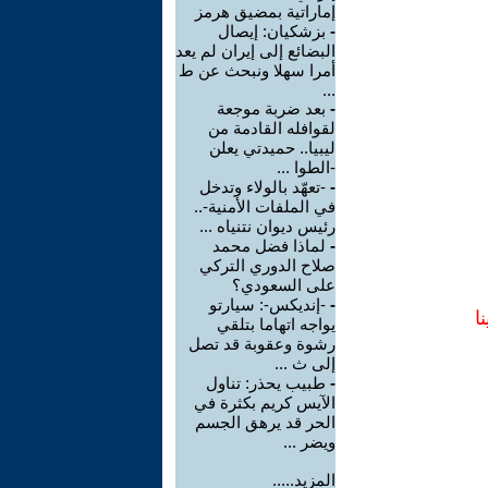
إماراتية بمضيق هرمز
-
بزشكيان: إيصال
البضائع إلى إيران لم يعد
أمرا سهلا ونبحث عن ط
...
-
بعد ضربة موجعة
لقوافله القادمة من
ليبيا.. حميدتي يعلن
-الطوا ...
-
-تعهّد بالولاء وتدخل
في الملفات الأمنية-..
رئيس ديوان نتنياه ...
-
لماذا فضل محمد
صلاح الدوري التركي
على السعودي؟
-
-إنديكس-: سيارتو
ا
يواجه اتهاما بتلقي
رشوة وعقوبة قد تصل
إلى ث ...
-
طبيب يحذر: تناول
الآيس كريم بكثرة في
الحر قد يرهق الجسم
ويضر ...
المزيد.....