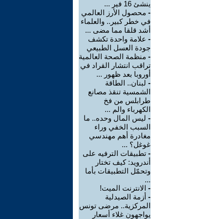
ينشئ 16 فير ...
-
محصول الأرز العالمي
في خطر كبير.. والعلماء
أشد قلقا مما مضى ...
-
علامة واحدة تكشف
جودة العسل الطبيعي
-
منظمة الصحة العالمية
تراقب انتشار القراد في
أوروبا بعد ظهور ...
-
لبنان.. الطاقة
الشمسية تنقذ مصانع
طرابلس من فخ
الكهرباء والم ...
-
ليس المال وحده.. ما
السبب الخفي وراء
مغادرة أهم مهندسي
غوغل؟ ...
-
تطبيقات الترفيه على
أندرويد: كيف تختار
وتحمّل التطبيقات بأما
...
-
الانترنت الميت!
-
أزمة الصيدلية
المركزية.. مرضى تونس
يواجهون غلاء أسعار