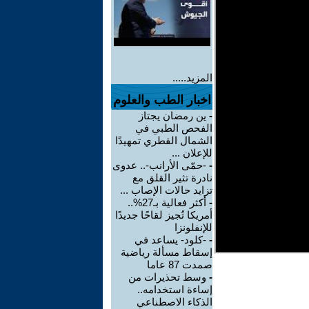
المزيد.....
اخبار الطب والعلوم
-
ين رمضان يجتاز
الفحص الطبي في
الشمال القطري تمهيدًا
للإعلان ...
-
-حمّى الأرانب-.. عدوى
نادرة تثير القلق مع
تزايد حالات الإصاب ...
-
أكثر فعالية بـ27%..
أمريكا تُجيز لقاحًا جديدًا
للإنفلونزا
-
-كلود- يساعد في
إسقاط مسألة رياضية
صمدت 87 عاما
-
وسط تحذيرات من
إساءة استخدامه..
الذكاء الاصطناعي