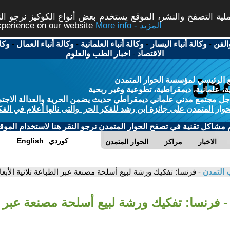
ة التصفح والنشر، الموقع يستخدم بعض أنواع الكوكيز نرجو النق
More info - المزيد
experience on our website
الفن
-
وكالة أنباء اليسار
-
وكالة أنباء العلمانية
-
وكالة أنباء العمال
-
وكا
الاقتصاد
-
اخبار الطب والعلوم
 الرئيسي لمؤسسة الحوار المتمدن
، علمانية، ديمقراطية، تطوعية وغير ربحية
ل مجتمع مدني علماني ديمقراطي حديث يضمن الحرية والعدالة الاجتم
حوار المتمدن على جائزة ابن رشد للفكر الحر والتى نالها أعلام في الفك
م مشاكل تقنية في تصفح الحوار المتمدن نرجو النقر هنا لاستخدام الموقع
كوردي
English
الاخبار
مراكز
الحوار المتمدن
 التمدن
- فرنسا: تفكيك ورشة لبيع أسلحة مصنعة عبر الطباعة ثلاثية الأبعا
- فرنسا: تفكيك ورشة لبيع أسلحة مصنعة عبر ال