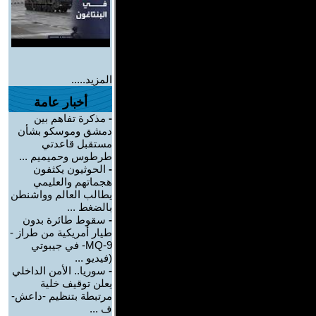
المزيد.....
أخبار عامة
-
مذكرة تفاهم بين
دمشق وموسكو بشأن
مستقبل قاعدتي
طرطوس وحميميم ...
-
الحوثيون يكثفون
هجماتهم والعليمي
يطالب العالم وواشنطن
بالضغط ...
-
سقوط طائرة بدون
طيار أمريكية من طراز -
MQ-9- في جيبوتي
(فيديو ...
-
سوريا.. الأمن الداخلي
يعلن توقيف خلية
مرتبطة بتنظيم -داعش-
ف ...