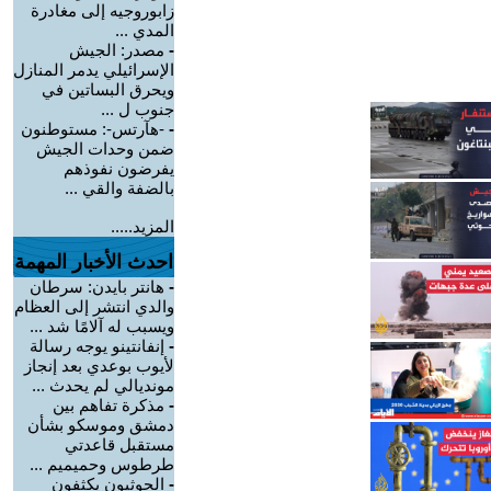
زابوروجيه إلى مغادرة
المدي ...
-
مصدر: الجيش
الإسرائيلي يدمر المنازل
ويحرق البساتين في
جنوب ل ...
-
-هآرتس-: مستوطنون
ضمن وحدات الجيش
يفرضون نفوذهم
بالضفة والقي ...
المزيد.....
احدث الأخبار المهمة
-
هانتر بايدن: سرطان
والدي انتشر إلى العظام
ويسبب له آلامًا شد ...
-
إنفانتينو يوجه رسالة
لأيوب بوعدي بعد إنجاز
مونديالي لم يحدث ...
-
مذكرة تفاهم بين
دمشق وموسكو بشأن
مستقبل قاعدتي
طرطوس وحميميم ...
-
الحوثيون يكثفون