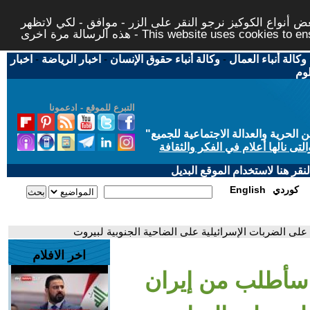
 أنواع الكوكيز نرجو النقر على الزر - موافق - لكي لاتظهر
This website uses cookies to ensure you ge
وكالة أنباء العمال
-
وكالة أنباء حقوق الإنسان
-
اخبار الرياضة
-
اخبار
لوم
التبرع للموقع - ادعمونا
حرية والعدالة الاجتماعية للجميع
"
تى نالها أعلام في الفكر والثقافة
قر هنا لاستخدام الموقع البديل
كوردي
English
لى الضربات الإسرائيلية على الضاحية الجنوبية لبيروت
اخر الافلام
سأطلب من إيران