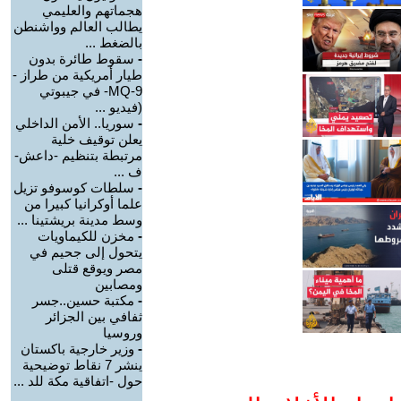
هجماتهم والعليمي
يطالب العالم وواشنطن
بالضغط ...
-
سقوط طائرة بدون
طيار أمريكية من طراز -
MQ-9- في جيبوتي
(فيديو ...
-
سوريا.. الأمن الداخلي
يعلن توقيف خلية
مرتبطة بتنظيم -داعش-
ف ...
-
سلطات كوسوفو تزيل
علما أوكرانيا كبيرا من
وسط مدينة بريشتينا ...
-
مخزن للكيماويات
يتحول إلى جحيم في
مصر ويوقع قتلى
ومصابين
-
مكتبة حسين..جسر
ثفافي بين الجزائر
وروسيا
-
وزير خارجية باكستان
ينشر 7 نقاط توضيحية
حول -اتفاقية مكة للد ...