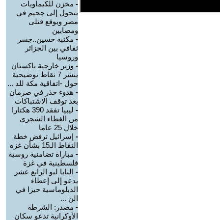
-
مخزن للكيماويات
يتحول إلى جحيم في
مصر ويوقع قتلى
ومصابين
-
مكتبة حسين..جسر
ثفافي بين الجزائر
وروسيا
-
وزير خارجية باكستان
ينشر 7 نقاط توضيحية
حول -اتفاقية مكة للد ...
-
هدوء حذر في صرمان
بعد توقف الاشتباكات
-
ليبيا تفقد 390 هكتارا
من الغطاء الشجري
خلال 25 عاما
-
إسرائيل ترفض خطة
النقاط الـ15 بشأن غزة
-
مباراة تضامنية روسية
فلسطينية في غزة
-
البابا ليو الرابع عشر
يدعو إلى إعطاء
الدبلوماسية حيزا في
الن ...
-
مصدر: الشرطة
الأوكرانية تدعو سكان