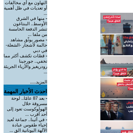
التهاون مع أي مخالفات
أو تعديات في ظل أهمية
...
-
منها في الشرق
الأوسط.. البنتاغون
تنشر الدفعة الخامسة
من ملفا ...
-
مصور يوثّق مشاهد
حالمة لأشجار -الشعلة-
في دبي
-
قصّات تكشف أكثر مما
تخفي.. جورجينا
رودريغيز والأزياء الجريئة
...
المزيد.....
احدث الأخبار المهمة
-
بعد 87 عامًا.. لوحة
مسروقة خلال
الهولوكوست تعود إلى
أحد أقرب ...
-
في أثينا.. جماعة تُعيد
إحياء طقوس عبادة
الآلهة اليونانية الق ...