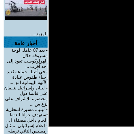
المزيد.....
أخبار عامة
-
بعد 87 عامًا.. لوحة
مسروقة خلال
الهولوكوست تعود إلى
أحد أقرب ...
-
في أثينا.. جماعة تُعيد
إحياء طقوس عبادة
الآلهة اليونانية الق ...
-
لبنان وإسرائيل يتفقان
على قائمة دول
مختصرة للإشراف على
نزع س ...
-
ليبيا.. مسيرة انتحارية
تستهدف خزانا للنفط
الخام داخل مصفاة ا ...
-
إعلام إسرائيلي: تمثال
رمسيس الثاني تربطه