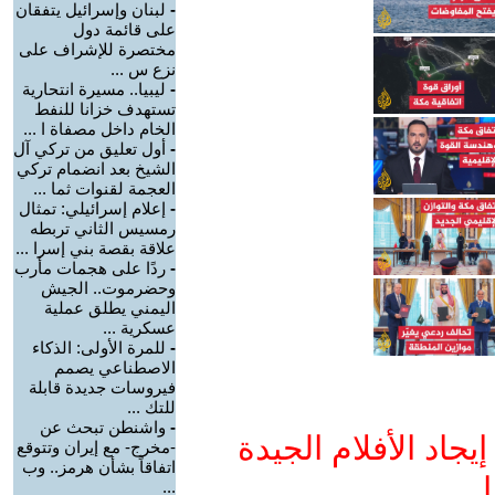
-
لبنان وإسرائيل يتفقان
على قائمة دول
مختصرة للإشراف على
نزع س ...
-
ليبيا.. مسيرة انتحارية
تستهدف خزانا للنفط
الخام داخل مصفاة ا ...
-
أول تعليق من تركي آل
الشيخ بعد انضمام تركي
العجمة لقنوات ثما ...
-
إعلام إسرائيلي: تمثال
رمسيس الثاني تربطه
علاقة بقصة بني إسرا ...
-
ردًا على هجمات مأرب
وحضرموت.. الجيش
اليمني يطلق عملية
عسكرية ...
-
للمرة الأولى: الذكاء
الاصطناعي يصمم
فيروسات جديدة قابلة
للتك ...
-
واشنطن تبحث عن
جاد الأفلام الجيدة
-مخرج- مع إيران وتتوقع
اتفاقاً بشأن هرمز.. وب
ا
...