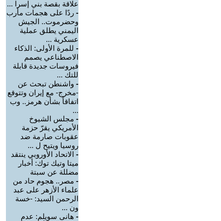
علاقة بقصة بني إسرا ...
-
ردًا على هجمات مأرب
وحضرموت.. الجيش
اليمني يطلق عملية
عسكرية ...
-
للمرة الأولى: الذكاء
الاصطناعي يصمم
فيروسات جديدة قابلة
للتك ...
-
واشنطن تبحث عن
-مخرج- مع إيران وتتوقع
اتفاقاً بشأن هرمز.. وب
...
-
مجلس الشيوخ
الأمريكي يقرّ حزمة
عقوبات صارمة ضد
روسيا ويتيح ل ...
-
الاتحاد الأوروبي ينتقد
ميتا وتيك توك: أخبار
مضللة عن سبتة
-
مصر.. هجوم حاد من
علماء الأزهر على عبد
الرحمن السيد: -خسة
ون ...
-
هانى سويلم: عدم