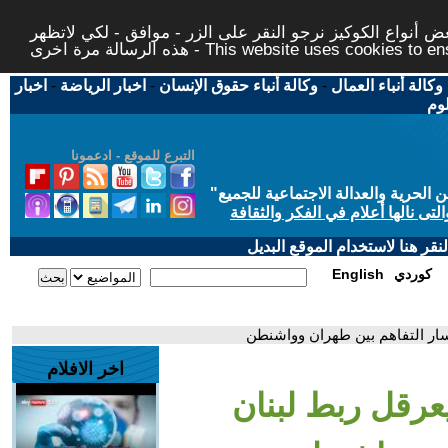
 أنواع الكوكيز نرجو النقر على الزر - موافق - لكي لاتظهر
This website uses cookies to ensure you ge
وكالة أنباء العمال
-
وكالة أنباء حقوق الإنسان
-
اخبار الرياضة
-
اخبار
لوم
التبرع للموقع - ادعمونا
حرية والعدالة الاجتماعية للجميع
"
تى نالها أعلام في الفكر والثقافة
قر هنا لاستخدام الموقع البديل
كوردي
English
سار التفاهم بين طهران وواشنطن
اخر الافلام
عرقل ربط لبنان