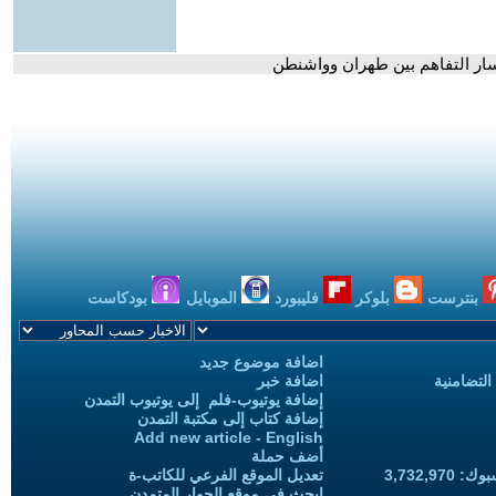
سار التفاهم بين طهران وواشنطن
بنترست
بلوكر
فليبورد
الموبايل
بودكاست
اضافة موضوع جديد
التضامنية
اضافة خبر
إضافة يوتيوب-فلم إلى يوتيوب التمدن
إضافة كتاب إلى مكتبة التمدن
Add new article - English
أضف حملة
3,732,97
تعديل الموقع الفرعي للكاتب-ة
ابحث في موقع الحوار المتمدن