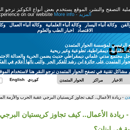
ة التصفح والنشر، الموقع يستخدم بعض أنواع الكوكيز نرجو النق
More info - المزيد
experience on our website
الفن
-
وكالة أنباء اليسار
-
وكالة أنباء العلمانية
-
وكالة أنباء العمال
-
وكا
الاقتصاد
-
اخبار الطب والعلوم
 الرئيسي لمؤسسة الحوار المتمدن
، علمانية، ديمقراطية، تطوعية وغير ربحية
ل مجتمع مدني علماني ديمقراطي حديث يضمن الحرية والعدالة الاجتم
حوار المتمدن على جائزة ابن رشد للفكر الحر والتى نالها أعلام في الفك
م مشاكل تقنية في تصفح الحوار المتمدن نرجو النقر هنا لاستخدام الموقع
كوردي
English
الاخبار
مراكز
الحوار المتمدن
مدن
- ريادة الأعمال.. كيف تجاوز كريستيان البرجي عقبة الحرب والأزمة الما
- ريادة الأعمال.. كيف تجاوز كريستيان البرج
ية في لبنان؟