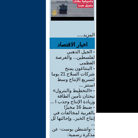
المزيد.....
اخبار الاقتصاد
-
الجيل الذهبي
لفلسطين... والفرصة
العظمى
-
البنتاغون يمنح
شركات السلاح 21 يوما
لتسريع الإنتاج وسط
استنز ...
-
«التخطيط والبترول»
تبحثان تأمين الطاقة
وزيادة الإنتاج وجذب ا ...
-
ضبط 16 مخبزًا
بالغربية لمخالفات في
إنتاج الخبز.. وإحالتها لل
...
-
-واشنطن بوست- عن
مذكرة رسمية: