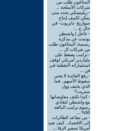
البنتاغون طلب من
شركات الأسلحة ...
-
زيلينسكي يحدد متى
يمكن لكييف إنتاج
صواريخ -باتريوت- في
حال ح ...
-
عاجل | واشنطن
بوست عن مذكرة
رسمية: البنتاغون طلب
من شركات ال ...
-
ترامب يضغط على
ملياردير أمريكي لوقف
استثماراته النفطية في
فن ...
-
رفع الفائدة لا يعني
سقوط الأسهم.. فما
الذي يخيف وول
ستريت؟
-
كندا تكثف مفاوضاتها
مع واشنطن لتفادي
رسوم ترامب البالغة
50% ...
-
من مقاعد الطائرات
إلى الاقتصاد.. كيف تعيد
أمريكا تسعير الرفا ...