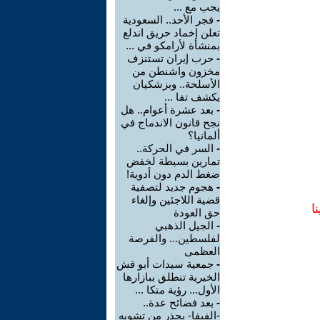
يجب مع ...
-
فجر الأحد.. السعودية
تعلن إخماد حريق اندلع
بمنشأة لأرامكو في ...
-
حرب إيران تستنزف
مخزون واشنطن من
الأسلحة.. وبزشكيان
يكشف تفا ...
-
بعد عشرة أعوام.. هل
نجح قانون الاندماج في
ألمانيا؟
-
السر في الحركة..
تمارين بسيطة لخفض
ضغط الدم دون أدوية!
-
هجوم جديد لتصفية
قضية اللاجئين وإلغاء
ا
حق العودة
-
الجيل الذهبي
لفلسطين... والفرصة
العظمى
-
جمعية سيدات أبو قش
الخيرية تنطلق ببازارها
الأول... رؤية متكا ...
-
بعد فضائح عدة..
-الفيفا- يحذر من تشويه