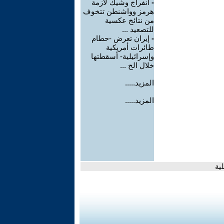
-
انفراج وشيك لأزمة
هرمز وواشنطن تتخوف
من نتائج عكسية
للتصعيد ...
-
إيران تعرض -حطام
طائرات أمريكية
وإسرائيلية- أسقطتها
خلال الح ...
المزيد.....
المزيد.....
ية