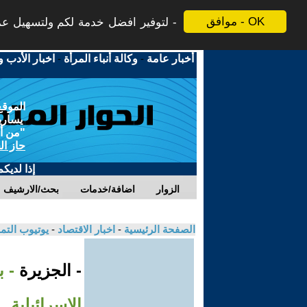
موافق - OK
لتوفير افضل خدمة لكم ولتسهيل عملي
أخبار عامة
-
وكالة أنباء المرأة
-
اخبار الأدب و
الموقع
يسارية
"من أج
حاز ال
إذا لديك
الزوار
اضافة/خدمات
بحث/الارشيف
الصفحة الرئيسية
-
اخبار الاقتصاد
-
يوتيوب الت
- الجزيرة
- 
الإسرائيلية