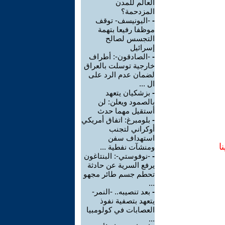
العالم للمدن
المزدحمة؟
-
-اليونيسف- توقف
موظفا رفيعا بتهمة
التجسس لصالح
إسرائيل
-
-الصادقون-: أطراف
خارجية توسلت بالعراق
لضمان عدم الرد على
ال ...
-
بزشكيان يتعهد
بالصمود ويعلن: لن
أستقيل مهما حدث
-
بلومبرغ: اتفاق أمريكي
أوكراني لتجنب
استهداف سفن
ا
ومنشآت نفطية ...
-
-نوفوستي-: البنتاغون
يرفع السرية عن حادثة
تحطم جسم طائر مجهو
...
-
بعد تنصيبه.. -النمر-
يتعهد بتصفية نفوذ
العصابات في كولومبيا
...