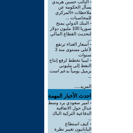
-
النائب حسين هريدي
يسأل الحكومة عن
ملاحظات «المركزي
للمحاسبات ...
-
البنك الدولي يمنح
سوريا 100 مليون دولار
لتحديث القطاع المالي
...
-
أسعار الغذاء ترتقع
لأعلى مستوى منذ 3
سنوات
-
ليبيا تخطط لرفع إنتاج
النفط إلى مليوني
برميل يومياً بدعم است
...
المزيد.....
احدث الأخبار المهمة
-
أمير سعودي يرد وسط
جدال حول الاتفاقية
الدفاعية التركية الباك
...
-
كيف استطاع
اليابانيون تغيير نظرة