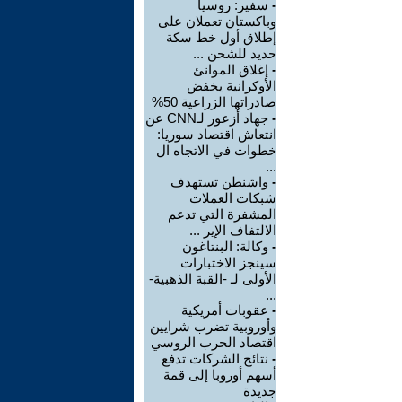
-
سفير: روسيا
وباكستان تعملان على
إطلاق أول خط سكة
حديد للشحن ...
-
إغلاق الموانئ
الأوكرانية يخفض
صادراتها الزراعية 50%
-
جهاد أزعور لـCNN عن
انتعاش اقتصاد سوريا:
خطوات في الاتجاه ال
...
-
واشنطن تستهدف
شبكات العملات
المشفرة التي تدعم
الالتفاف الإير ...
-
وكالة: البنتاغون
سينجز الاختبارات
الأولى لـ -القبة الذهبية-
...
-
عقوبات أمريكية
وأوروبية تضرب شرايين
اقتصاد الحرب الروسي
-
نتائج الشركات تدفع
أسهم أوروبا إلى قمة
جديدة