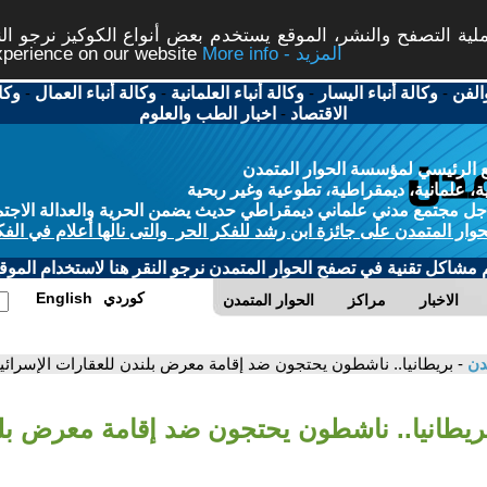
ة التصفح والنشر، الموقع يستخدم بعض أنواع الكوكيز نرجو النق
More info - المزيد
experience on our website
الفن
-
وكالة أنباء اليسار
-
وكالة أنباء العلمانية
-
وكالة أنباء العمال
-
وكا
الاقتصاد
-
اخبار الطب والعلوم
 الرئيسي لمؤسسة الحوار المتمدن
، علمانية، ديمقراطية، تطوعية وغير ربحية
ل مجتمع مدني علماني ديمقراطي حديث يضمن الحرية والعدالة الاجتم
حوار المتمدن على جائزة ابن رشد للفكر الحر والتى نالها أعلام في الفك
م مشاكل تقنية في تصفح الحوار المتمدن نرجو النقر هنا لاستخدام الموقع
كوردي
English
الاخبار
مراكز
الحوار المتمدن
مدن
- بريطانيا.. ناشطون يحتجون ضد إقامة معرض بلندن للعقارات الإسرائيل
بريطانيا.. ناشطون يحتجون ضد إقامة معرض بل