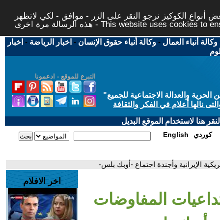
 أنواع الكوكيز نرجو النقر على الزر - موافق - لكي لاتظهر
This website uses cookies to ensure you ge
وكالة أنباء العمال
-
وكالة أنباء حقوق الإنسان
-
اخبار الرياضة
-
اخبار
لوم
التبرع للموقع - ادعمونا
حرية والعدالة الاجتماعية للجميع
"
تى نالها أعلام في الفكر والثقافة
قر هنا لاستخدام الموقع البديل
كوردي
English
ريكية الإيرانية وأجندة اجتماع -أوبك بلس-
اخر الافلام
 تداعيات المفاوضات