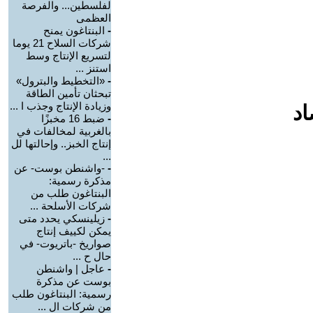
لفلسطين... والفرصة
العظمى
-
البنتاغون يمنح
شركات السلاح 21 يوما
لتسريع الإنتاج وسط
استنز ...
-
«التخطيط والبترول»
تبحثان تأمين الطاقة
وزيادة الإنتاج وجذب ا ...
اد
-
ضبط 16 مخبزًا
بالغربية لمخالفات في
إنتاج الخبز.. وإحالتها لل
...
-
-واشنطن بوست- عن
مذكرة رسمية:
البنتاغون طلب من
شركات الأسلحة ...
-
زيلينسكي يحدد متى
يمكن لكييف إنتاج
صواريخ -باتريوت- في
حال ح ...
-
عاجل | واشنطن
بوست عن مذكرة
رسمية: البنتاغون طلب
من شركات ال ...