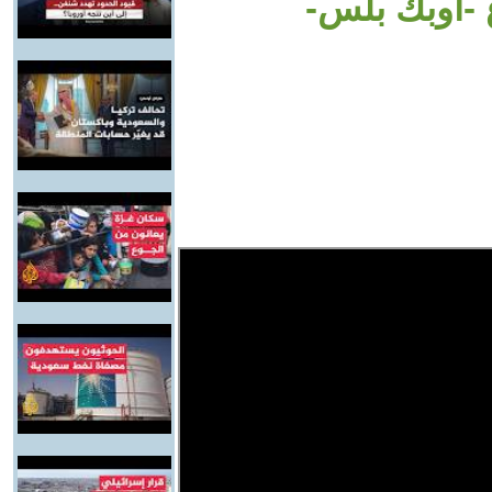
ع -أوبك بلس-