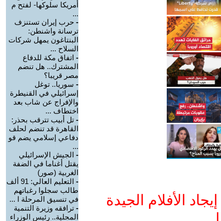
أمريكا سلوكها- لفتح م
...
-
حرب إيران تستنزف
ترسانة واشنطن:
البنتاغون يمهل شركات
السلاح ...
-
اتفاق مكة للدفاع
المشترك.. هل تنضم
مصر قريبا؟
-
سوريا.. توغل
إسرائيلي في القنيطرة
والإفراج عن شاب بعد
اختطاف ...
-
تل أبيب تترقب بحذر:
القاهرة قد تنضم لحلف
دفاعي إسلامي يضم قو
...
-
الجيش الإسرائيلي
يقتل أغناما في الضفة
الغربية (صور)
-
التعليم العالي: 91 ألف
طالب سجلوا رغباتهم
جاد الأفلام الجيدة
في تنسيق المرحلة ا ...
-
ترافقه وزيرة التنمية
ا
المحلية.. رئيس الوزراء