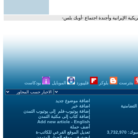
ريكية الإيرانية وأجندة اجتماع -أوبك بلس-
بنترست
بلوكر
فليبورد
الموبايل
بودكاست
اضافة موضوع جديد
التضامنية
اضافة خبر
إضافة يوتيوب-فلم إلى يوتيوب التمدن
إضافة كتاب إلى مكتبة التمدن
Add new article - English
أضف حملة
3,732,97
تعديل الموقع الفرعي للكاتب-ة
ابحث في موقع الحوار المتمدن