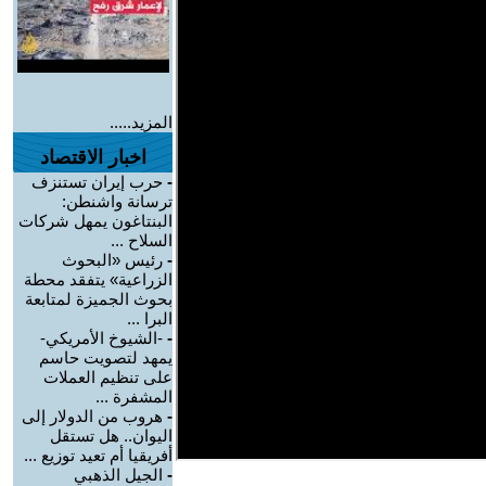
المزيد.....
اخبار الاقتصاد
-
حرب إيران تستنزف
ترسانة واشنطن:
البنتاغون يمهل شركات
السلاح ...
-
رئيس «البحوث
الزراعية» يتفقد محطة
بحوث الجميزة لمتابعة
البرا ...
-
-الشيوخ الأمريكي-
يمهد لتصويت حاسم
على تنظيم العملات
المشفرة ...
-
هروب من الدولار إلى
اليوان.. هل تستقل
أفريقيا أم تعيد توزيع ...
-
الجيل الذهبي