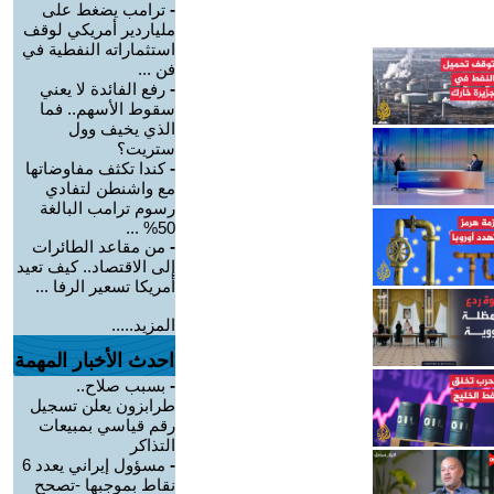
-
ترامب يضغط على
ملياردير أمريكي لوقف
استثماراته النفطية في
فن ...
-
رفع الفائدة لا يعني
سقوط الأسهم.. فما
الذي يخيف وول
ستريت؟
-
كندا تكثف مفاوضاتها
مع واشنطن لتفادي
رسوم ترامب البالغة
50% ...
-
من مقاعد الطائرات
إلى الاقتصاد.. كيف تعيد
أمريكا تسعير الرفا ...
المزيد.....
احدث الأخبار المهمة
-
بسبب صلاح..
طرابزون يعلن تسجيل
رقم قياسي بمبيعات
التذاكر
-
مسؤول إيراني يعدد 6
نقاط بموجبها -تصحح