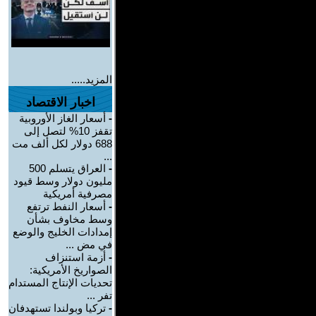
المزيد.....
اخبار الاقتصاد
-
أسعار الغاز الأوروبية
تقفز 10% لتصل إلى
688 دولار لكل ألف مت
...
-
العراق يتسلم 500
مليون دولار وسط قيود
مصرفية أمريكية
-
أسعار النفط ترتفع
وسط مخاوف بشأن
إمدادات الخليج والوضع
في مض ...
-
أزمة استنزاف
الصواريخ الأمريكية:
تحديات الإنتاج المستدام
تفر ...
-
تركيا وبولندا تستهدفان