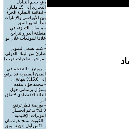
رفع حجم التبادل
التجاري إلى 15 مليار ...
-
اتفاقية التجارة الحرة
بين الأوراسي والإمارات
تبدأ الشهر المق ...
-
مبيعات التجزئة في
منطقة اليورو تتراجع
خلافا للتوقعات خلال يو
...
-
كينيا تسعى لتمويل
طارئ من البنك الدولي
اد
لمواجهة تداعيات حرب إ
...
-
-رويترز-: التضخم في
المدن المصرية قد يرتفع
إلى 15.6% بنهاية ...
-
محمد فؤاد يتقدم
بسؤال برلماني حول
العائد الاقتصادي لاتفاق
اس ...
-
بورصة قطر ترتفع
1.9% بدعم انحسار
التوترات الإقليمية
-
الكويت تمنح غولدمان
ساكس أول إذن تسويق