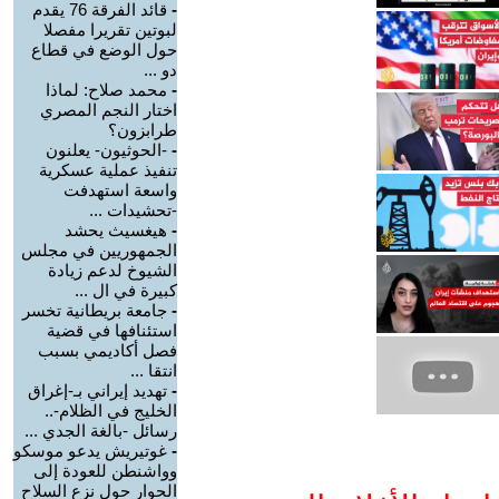
-
قائد الفرقة 76 يقدم
لبوتين تقريرا مفصلا
حول الوضع في قطاع
دو ...
-
محمد صلاح: لماذا
اختار النجم المصري
طرابزون؟
-
-الحوثيون- يعلنون
تنفيذ عملية عسكرية
واسعة استهدفت
-تحشيدات ...
-
هيغسيث يحشد
الجمهوريين في مجلس
الشيوخ لدعم زيادة
كبيرة في ال ...
-
جامعة بريطانية تخسر
استئنافها في قضية
فصل أكاديمي بسبب
انتقا ...
-
تهديد إيراني بـ-إغراق
الخليج في الظلام-..
رسائل -بالغة الجدي ...
-
غوتيريش يدعو موسكو
وواشنطن للعودة إلى
الحوار حول نزع السلاح