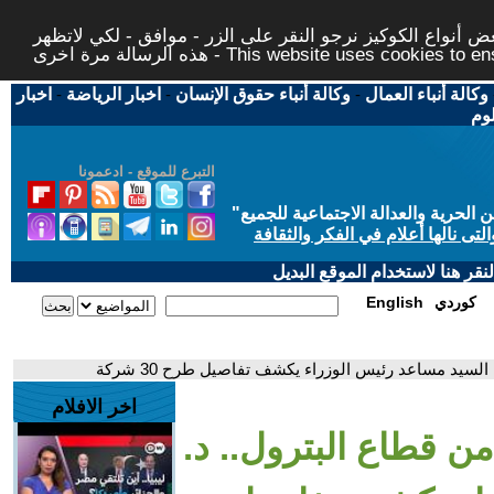
 أنواع الكوكيز نرجو النقر على الزر - موافق - لكي لاتظهر
This website uses cookies to ensure you ge
وكالة أنباء العمال
-
وكالة أنباء حقوق الإنسان
-
اخبار الرياضة
-
اخبار
لوم
التبرع للموقع - ادعمونا
حرية والعدالة الاجتماعية للجميع
"
تى نالها أعلام في الفكر والثقافة
قر هنا لاستخدام الموقع البديل
كوردي
English
اخر الافلام
ركات من قطاع البترول.. د.