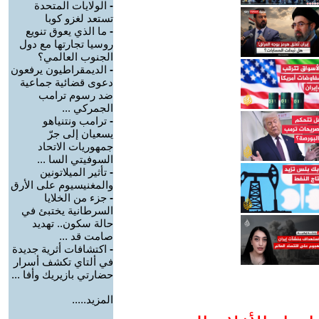
-
الولايات المتحدة
تستعد لغزو كوبا
-
ما الذي يعوق تنويع
روسيا تجارتها مع دول
الجنوب العالمي؟
-
الديمقراطيون يرفعون
دعوى قضائية جماعية
ضد رسوم ترامب
الجمركي ...
-
ترامب ونتنياهو
يسعيان إلى جرّ
جمهوريات الاتحاد
السوفيتي السا ...
-
تأثير الميلاتونين
والمغنيسيوم على الأرق
-
جزء من الخلايا
السرطانية يختبئ في
حالة سكون.. تهديد
صامت قد ...
-
اكتشافات أثرية جديدة
في ألتاي تكشف أسرار
حضارتي بازيريك وأفا ...
المزيد.....