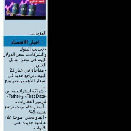
المزيد.....
اخبار الاقتصاد
-
تحديث البنوك
والشركات.. سعر الدولار
اليوم في مصر مقابل
الجني ...
-
مفاجأة في عيار 21
اليوم.. تراجع جديد في
أسعار الذهب بمصر وتح
...
-
شراكة استراتيجية بين
-First Data- و-Tether-
لترميز العقارات ...
-
أسعار خام برنت ترتفع
بنسبة 5%
-
الفاو تحذر.. موجة غلاء
عالمية جديدة على
الأبواب