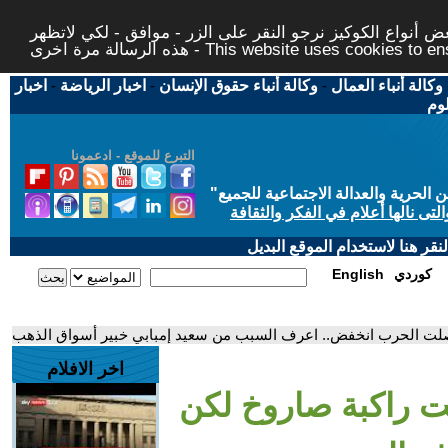
 أنواع الكوكيز نرجو النقر على الزر - موافق - لكي لاتظهر
This website uses cookies to ensure you ge
وكالة أنباء العمال
-
وكالة أنباء حقوق الإنسان
-
اخبار الرياضة
-
اخبار
لوم
التبرع للموقع - ادعمونا
حرية والعدالة الاجتماعية للجميع
"
تى نالها أعلام في الفكر والثقافة
قر هنا لاستخدام الموقع البديل
كوردي
English
حصلت الحرب انخفض.. اعرف السبب من سعيد إمبابي خبير أسواق الذهب
اخر الافلام
ت راكبة صاروخ لكن