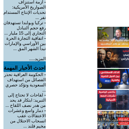
-
أزمة استنزاف
الصواريخ الأمريكية:
تحديات الإنتاج المستدام
تفر ...
-
تركيا وبولندا تستهدفان
رفع حجم التبادل
التجاري إلى 15 مليار ...
-
اتفاقية التجارة الحرة
بين الأوراسي والإمارات
تبدأ الشهر المق ...
المزيد.....
احدث الأخبار المهمة
-
الحكومة العراقية تحذر
الفصائل من استهداف
السعودية وتؤكد حصري
...
-
لقاحات لا تحتاج إلى
التبريد: ابتكار قد يحد
من هدر نصف اللقاح ...
-
دمار واسع وعشرات
الاعتقالات عقب
انسحاب الاحتلال من
مخيم قلند ...