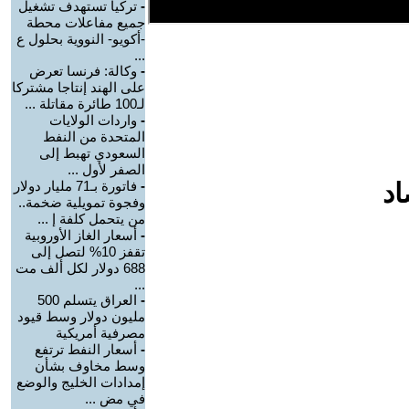
-
تركيا تستهدف تشغيل
جميع مفاعلات محطة
-أكويو- النووية بحلول ع
...
-
وكالة: فرنسا تعرض
على الهند إنتاجا مشتركا
لـ100 طائرة مقاتلة ...
-
واردات الولايات
المتحدة من النفط
السعودي تهبط إلى
الصفر لأول ...
اد
-
فاتورة بـ71 مليار دولار
وفجوة تمويلية ضخمة..
من يتحمل كلفة إ ...
-
أسعار الغاز الأوروبية
تقفز 10% لتصل إلى
688 دولار لكل ألف مت
...
-
العراق يتسلم 500
مليون دولار وسط قيود
مصرفية أمريكية
-
أسعار النفط ترتفع
وسط مخاوف بشأن
إمدادات الخليج والوضع
في مض ...