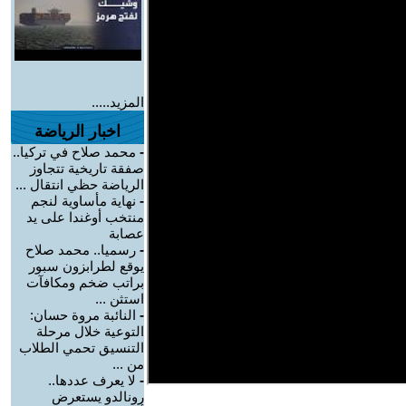
المزيد.....
اخبار الرياضة
-
محمد صلاح في تركيا..
صفقة تاريخية تتجاوز
الرياضة حظي انتقال ...
-
نهاية مأساوية لنجم
منتخب أوغندا على يد
عصابة
-
رسميا.. محمد صلاح
يوقع لطرابزون سبور
براتب ضخم ومكافآت
استثن ...
-
النائبة مروة حسان:
التوعية خلال مرحلة
التنسيق تحمي الطلاب
من ...
-
لا يعرف عددها..
رونالدو يستعرض