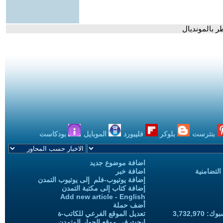
ر بالمونديال
بنترست
بلوكر
فليبورد
الموبايل
بودكاست
اضافة موضوع جديد
التضامنية
اضافة خبر
إضافة يوتيوب-فلم إلى يوتيوب التمدن
إضافة كتاب إلى مكتبة التمدن
Add new article - English
أضف حملة
3,732,97
تعديل الموقع الفرعي للكاتب-ة
ابحث في موقع الحوار المتمدن