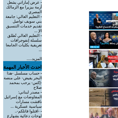
-
عرض إماراتي يشعل
أزمة بيزيرا مع الزمالك
المصري
-
التعليم العالي: جامعة
بني سويف تواصل
تقديم خدمات التنسيق
الإ ...
-
التعليم العالي تُطلق
سلسلة إنفوجرافات
تعريفية بكليات الجامعا
...
المزيد.....
احدث الأخبار المهمة
-
حساب مسلسل -هذا
البحر يفيض- على منصة
-إكس- يرحب بمحمد
صلاح
-
مصدر لبناني:
المفاوضات مع إسرائيل
ناقشت مسارات
سياسية عسكرية ...
-
-اقتلوا قاتلكم-..
لوحات دعائية بشوارع