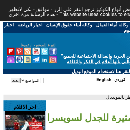
 أنواع الكوكيز نرجو النقر على الزر - موافق - لكي لاتظهر
This website uses cookies to ensure you ge
وكالة أنباء العمال
-
وكالة أنباء حقوق الإنسان
-
اخبار الرياضة
-
اخبار
لوم
التبرع للموقع - ادعمونا
حرية والعدالة الاجتماعية للجميع
"
تى نالها أعلام في الفكر والثقافة
قر هنا لاستخدام الموقع البديل
كوردي
English
ر بالمونديال
اخر الافلام
مثيرة للجدل لسويسرا