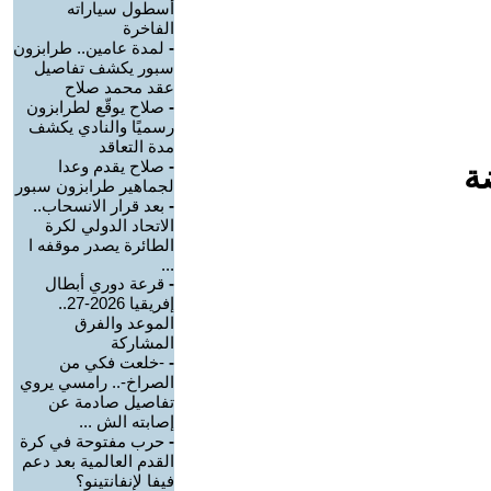
أسطول سياراته
الفاخرة
-
لمدة عامين.. طرابزون
سبور يكشف تفاصيل
عقد محمد صلاح
-
صلاح يوقّع لطرابزون
رسميًا والنادي يكشف
مدة التعاقد
-
صلاح يقدم وعدا
ة
لجماهير طرابزون سبور
-
بعد قرار الانسحاب..
الاتحاد الدولي لكرة
الطائرة يصدر موقفه ا
...
-
قرعة دوري أبطال
إفريقيا 2026-27..
الموعد والفرق
المشاركة
-
-خلعت فكي من
الصراخ-.. رامسي يروي
تفاصيل صادمة عن
إصابته الش ...
-
حرب مفتوحة في كرة
القدم العالمية بعد دعم
فيفا لإنفانتينو؟