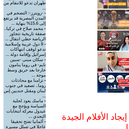
طهران تدعو للانتقام من
...
-
-رويترز-: التضخم في
المدن المصرية قد يرتفع
إلى 15.6% بنهاية ...
-
محمد صلاح في تركيا..
صفقة تاريخية تتجاوز
الرياضة حظي انتقال ...
-
8 دول عربية وإسلامية
تدعو لوقف انتهاكات
إسرائيل وإقامة دولة ...
-
سكان مبنى -سبين
تايم- في روما ينامون
خارجا بعد حريق وسط
موجة ...
-
تزامنا مع محادثات
روما.. تصعيد في جنوب
لبنان ومقتل جنديين إس
...
-
ماسك يعود لحلبة
السياسة ويؤجج مع
عبدول معركة انتخابات
جاد الأفلام الجيدة
التجدي ...
-
ألمانيا تفتح تحقيقا
ا
عاجلا في تسلل مسيرة