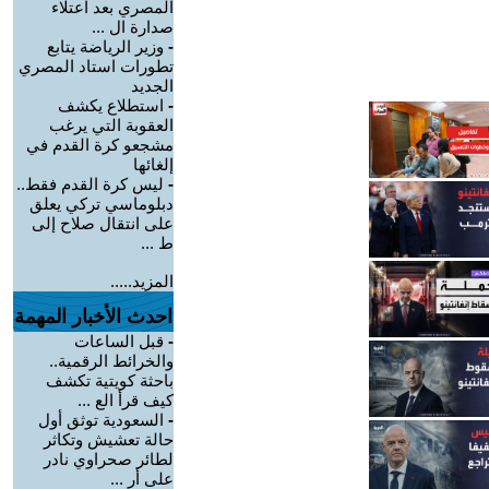
المصري بعد اعتلاء
صدارة ال ...
-
وزير الرياضة يتابع
تطورات استاد المصري
الجديد
-
استطلاع يكشف
العقوبة التي يرغب
مشجعو كرة القدم في
إلغائها
-
ليس كرة القدم فقط..
دبلوماسي تركي يعلق
على انتقال صلاح إلى
ط ...
المزيد.....
احدث الأخبار المهمة
-
قبل الساعات
والخرائط الرقمية..
باحثة كويتية تكشف
كيف قرأ الع ...
-
السعودية توثق أول
حالة تعشيش وتكاثر
لطائر صحراوي نادر
على أر ...