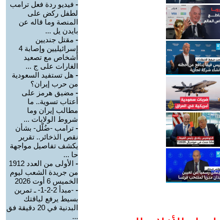
-
فيديو ردة فعل ترامب
لطفل ركض على
المنصة وما قاله عن
بايدن يل ...
-
مقتل جنديين
إسرائيليين وإصابة 4
أشخاص مع تصعيد
الغارات على ج ...
-
هل تستفيد السعودية
من حرب إيران؟
-
مضيق هرمز على
أعتاب تسوية.. ما
مطالب إيران وما
شروط الولايات ...
-
ترامب -ضُلّل- بشأن
نقص الذخائر.. تقرير
يكشف تفاصيل مواجهة
حا ...
-
الأولى من العدد 1912
من جريدة الشعب ليوم
الخميس 6 أوت 2026
-
-مبدأ 2-2-1- ـ تمرين
بسيط يرفع لياقتك
البدنية في 20 دقيقة فق
...