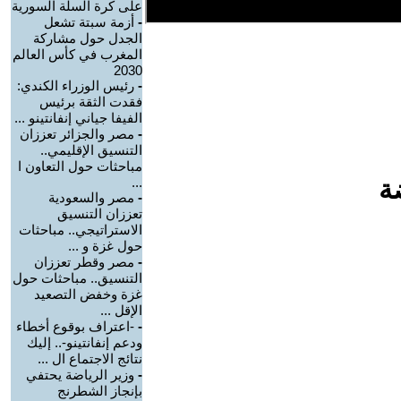
على كرة السلة السورية
-
أزمة سبتة تشعل
الجدل حول مشاركة
المغرب في كأس العالم
2030
-
رئيس الوزراء الكندي:
فقدت الثقة برئيس
الفيفا جياني إنفانتينو ...
-
مصر والجزائر تعززان
التنسيق الإقليمي..
مباحثات حول التعاون ا
ة
...
-
مصر والسعودية
تعززان التنسيق
الاستراتيجي.. مباحثات
حول غزة و ...
-
مصر وقطر تعززان
التنسيق.. مباحثات حول
غزة وخفض التصعيد
الإقل ...
-
-اعتراف بوقوع أخطاء
ودعم إنفانتينو-.. إليك
نتائج الاجتماع ال ...
-
وزير الرياضة يحتفي
بإنجاز الشطرنج