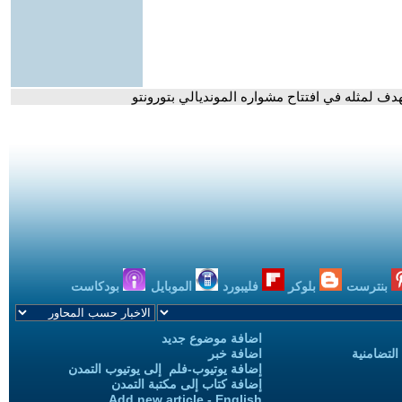
دف لمثله في افتتاح مشواره المونديالي بتورونتو
بنترست
بلوكر
فليبورد
الموبايل
بودكاست
اضافة موضوع جديد
التضامنية
اضافة خبر
إضافة يوتيوب-فلم إلى يوتيوب التمدن
إضافة كتاب إلى مكتبة التمدن
Add new article - English