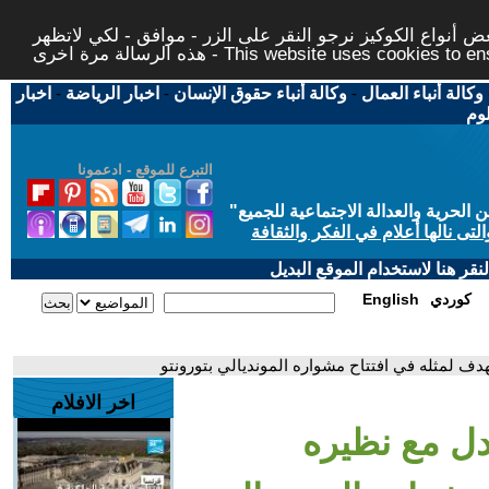
 أنواع الكوكيز نرجو النقر على الزر - موافق - لكي لاتظهر
This website uses cookies to ensure you ge
وكالة أنباء العمال
-
وكالة أنباء حقوق الإنسان
-
اخبار الرياضة
-
اخبار
لوم
التبرع للموقع - ادعمونا
حرية والعدالة الاجتماعية للجميع
"
تى نالها أعلام في الفكر والثقافة
قر هنا لاستخدام الموقع البديل
كوردي
English
دف لمثله في افتتاح مشواره المونديالي بتورونتو
اخر الافلام
دل مع نظيره