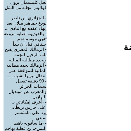
نجل كلينسمان يروي
كواليس نجاته من الشل
...
-
الجزائري ابن ناصر
يودع جماهير ميلان بعد
إنهاء عقده مع النادي ...
-
بالفيديو.. إصابة مروعة
تُنهي موسم نجم
خيتافي قبل أن يبدأ
ة
-
الزمالك المصري يفتح
باب الرحيل لنجمه
ويحدد مطالبه المالية
-
الزمالك يحدد مطالبه
المالية للموافقة على
انتقال بيزيرا لشباب ...
-
90 دقيقة تفصل
سيدات الجزائر
والمغرب عن مونديال
البرازيل
-
-أعرف إمكاناتي-..
أغلى حارس بريطاني
يرد على مانشستر
سيتي
-
-ما سأقوله باهظ
الثمن-.. بن عطية يهاجم