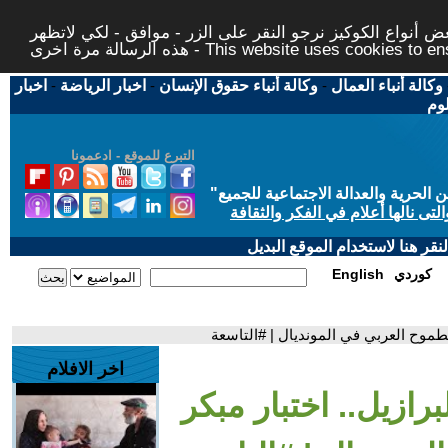
 أنواع الكوكيز نرجو النقر على الزر - موافق - لكي لاتظهر
This website uses cookies to ensure you ge
وكالة أنباء العمال
-
وكالة أنباء حقوق الإنسان
-
اخبار الرياضة
-
اخبار
لوم
التبرع للموقع - ادعمونا
حرية والعدالة الاجتماعية للجميع
"
تى نالها أعلام في الفكر والثقافة
قر هنا لاستخدام الموقع البديل
كوردي
English
الطموح العربي في المونديال | #التاسعة
اخر الافلام
رازيل.. اختبار مبكر