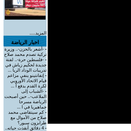
المزيد.....
اخبار الرياضة
-
-أشعر بالحزن-.. وزيرة
تركية تصدم محمد صلاح
-
-فلسطين حرة-.. لفتة
جديدة لحكيم زياش في
تدريبات الوداد الريا ...
-
إنفانتينو ينفي مزاعم
قيام الاتحاد الأوروبي
لكرة القدم بدفع أ ...
-
-الشباب إلى
الملاعب-.. حين أصبحت
الرياضة مسرحا
جماهيريا في ا ...
-
كم سيتقاضى محمد
صلاح من الأموال مع
طرابزون سبور؟
-
4 دقائق أنقذت حياته..