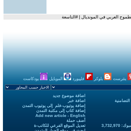
الطموح العربي في المونديال | #التاسعة
بنترست
بلوكر
فليبورد
الموبايل
بودكاست
اضافة موضوع جديد
التضامنية
اضافة خبر
إضافة يوتيوب-فلم إلى يوتيوب التمدن
إضافة كتاب إلى مكتبة التمدن
Add new article - English
أضف حملة
3,732,97
تعديل الموقع الفرعي للكاتب-ة
ابحث في موقع الحوار المتمدن