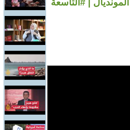
مونديال | #التاسعة