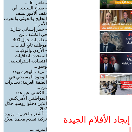
مطعم -In ...
-
صباح السبت.. أين
تقف الأمور بملف
الخليج والحوثي والحرب
الأمر ...
-
خبير إسباني شارك
في الكشف عن
معلومات حول 400
موظف تابع للنات ...
-
الأردن والولايات
المتحدة: اتفاقيات
اقتصادية استراتيجية،
وجنو ...
-
نزيف الهجرة يهدد
الوجود المسيحي في
الضفة الغربية: تحذيرات
من ...
-
الكشف عن عدد
المواطنين الأمريكيين
الذين دخلوا روسيا خلال
202 ...
-
-أشعر بالحزن-.. وزيرة
جاد الأفلام الجيدة
تركية تصدم محمد صلاح
ا
المزيد.....