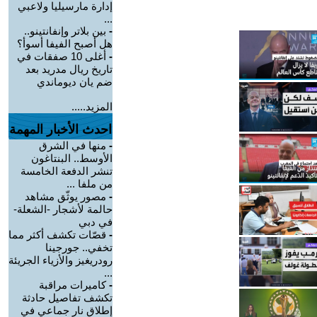
إدارة مارسيليا ولاعبي
...
-
بين بلاتر وإنفانتينو..
هل أصبح الفيفا أسوأ؟
-
أغلى 10 صفقات في
تاريخ ريال مدريد بعد
ضم يان ديوماندي
المزيد.....
احدث الأخبار المهمة
-
منها في الشرق
الأوسط.. البنتاغون
تنشر الدفعة الخامسة
من ملفا ...
-
مصور يوثّق مشاهد
حالمة لأشجار -الشعلة-
في دبي
-
قصّات تكشف أكثر مما
تخفي.. جورجينا
رودريغيز والأزياء الجريئة
...
-
كاميرات مراقبة
تكشف تفاصيل حادثة
إطلاق نار جماعي في