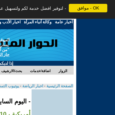
موافق - OK
لتوفير افضل خدمة لكم ولتسهيل عملي
أخبار عامة
-
وكالة أنباء المرأة
-
اخبار الأدب و
الموقع
يسارية
"من أج
حاز ال
إذا لديك
الزوار
اضافة/خدمات
بحث/الارشيف
الصفحة الرئيسية
-
اخبار الرياضة
-
يوتيوب التم
- اليوم السا
أمريكية بـ10 ملايين دولار