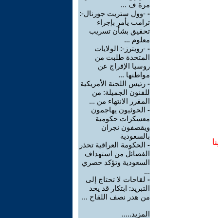
مرة ف ...
-
-وول ستريت جورنال-:
ترامب يأمر بإجراء
تحقيق بشأن تسريب
معلوم ...
-
-رويترز-: الولايات
المتحدة طلبت من
روسيا الإفراج عن
مواطنها ...
-
رئيس اللجنة الأمريكية
للفنون الجميلة: من
المقرر الانتهاء من ...
-
الحوثيون يهاجمون
معسكرات حكومية
ويقصفون نجران
بالسعودية
ا
-
الحكومة العراقية تحذر
الفصائل من استهداف
السعودية وتؤكد حصري
...
-
لقاحات لا تحتاج إلى
التبريد: ابتكار قد يحد
من هدر نصف اللقاح ...
المزيد.....