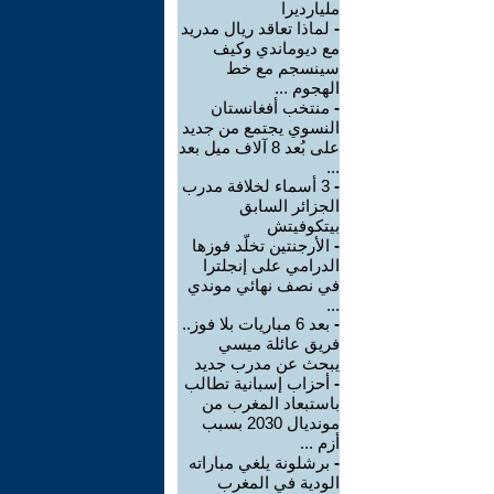
مليارديرا
-
لماذا تعاقد ريال مدريد
مع ديوماندي وكيف
سينسجم مع خط
الهجوم ...
-
منتخب أفغانستان
النسوي يجتمع من جديد
على بُعد 8 آلاف ميل بعد
...
-
3 أسماء لخلافة مدرب
الجزائر السابق
بيتكوفيتش
-
الأرجنتين تخلّد فوزها
الدرامي على إنجلترا
في نصف نهائي موندي
...
-
بعد 6 مباريات بلا فوز..
فريق عائلة ميسي
يبحث عن مدرب جديد
-
أحزاب إسبانية تطالب
باستبعاد المغرب من
مونديال 2030 بسبب
أزم ...
-
برشلونة يلغي مباراته
الودية في المغرب