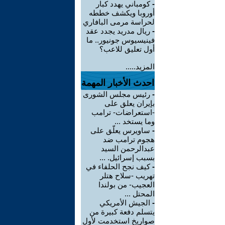
-
كومباني يهدد كبار
أوروبا ويكشف خططه
لحراسة مرمى البافاري
-
ريال مدريد يجدد عقد
فينيسيوس جونيور.. ما
أول تعليق للاعب؟
المزيد.....
احدث الأخبار المهمة
-
رئيس مجلس الشورى
بإيران يعلق على
-استعراضات- ترامب
وما يستخد ...
-
ساويرس يعلّق على
هجوم ترامب ضد
عبدالرحمن السيد
بسبب إسرائيل. ...
-
كيف نجح الحلفاء في
تهريب -سلاح هتلر
العجيب- من بولندا
المحتل ...
-
الجيش الأمريكي
يتسلم دفعة كبيرة من
صواريخ استخدمت لأول