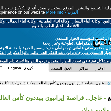
ة التصفح والنشر، الموقع يستخدم بعض أنواع الكوكيز نرجو النق
More info - المزيد
experience on our website
الفن
-
وكالة أنباء اليسار
-
وكالة أنباء العلمانية
-
وكالة أنباء العمال
-
وكا
الاقتصاد
-
اخبار الطب والعلوم
 الرئيسي لمؤسسة الحوار المتمدن
، علمانية، ديمقراطية، تطوعية وغير ربحية
ل مجتمع مدني علماني ديمقراطي حديث يضمن الحرية والعدالة الاجتم
حوار المتمدن على جائزة ابن رشد للفكر الحر والتى نالها أعلام في الفك
م مشاكل تقنية في تصفح الحوار المتمدن نرجو النقر هنا لاستخدام الموقع
كوردي
English
الاخبار
مراكز
الحوار المتمدن
دن
- عاجل.. قراصنة إيرانيون يهددون كأس العالم.. ومكافأة أمريكية بـ10 ملايين دولار
بع
- عاجل.. قراصنة إيرانيون يهددون كأس العالم