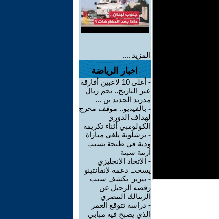
المزيد.....
اخبار الرياضة
-
أغلى 10 لاعبين أفارقة
عبر التاريخ.. نجم ريال
مدريد الجديد ين ...
-
بالفيديو.. موقف محرج
لهداف الدوري
الكولومبي أثناء تكريمه
-
برشلونة يلغي مباراة
ودية في طنجة بسبب
أزمة سبتة
-
الاتحاد الإنجليزي
يسحب دعمه لإنفانتينو
-
بيزيرا يكشف سبب
رفضه الرحيل عن
الزمالك المصري
-
دراسة تتوقع العمر
الذي يصبح فيه مبابي