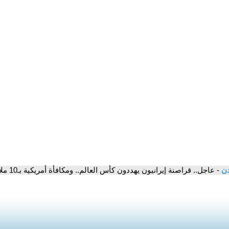
دن
- عاجل.. قراصنة إيرانيون يهددون كأس العالم.. ومكافأة أمريكية بـ10 ملايين دولار