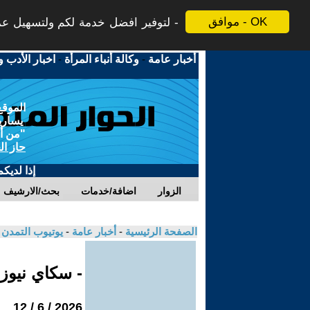
موافق - OK
لتوفير افضل خدمة لكم ولتسهيل عملي
أخبار عامة
-
وكالة أنباء المرأة
-
اخبار الأدب و
الموقع
يسارية
"من أج
حاز ال
إذا لديك
الزوار
اضافة/خدمات
بحث/الارشيف
الصفحة الرئيسية
-
أخبار عامة
-
يوتيوب التمدن
- سكاي نيوز
2026 / 6 / 12