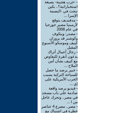
-
-حرب هجينة- بصبغة
استخباراتية؟.. بكين
تبحث في -البصمة
الإسرا ...
-
مدفيديف يتوقع
لأرمينيا مصير جورجيا
في عام 2008
-
مصدر: ويتكوف
وكوشنر قد يزوران
كييف وموسكو الأسبوع
المقبل
-
رجال أعمال أتراك
يدعون أنقرة للتفاوض
مع كييف بشأن أمن
الملاح ...
-
خبير يرصد ما حصل
للسياحة التركية بسبب
الحرب الأمريكية على
إي ...
-
فيديو يرصد واقعة
صادمة على باب مسجد
في مصر.. وتحرك عاجل
من ا ...
-
مصر.. مصرع 4 عناصر
خطرة في اشتباك مع