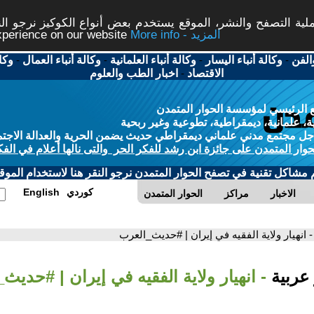
ة التصفح والنشر، الموقع يستخدم بعض أنواع الكوكيز نرجو النق
More info - المزيد
experience on our website
الفن
-
وكالة أنباء اليسار
-
وكالة أنباء العلمانية
-
وكالة أنباء العمال
-
وكا
الاقتصاد
-
اخبار الطب والعلوم
 الرئيسي لمؤسسة الحوار المتمدن
، علمانية، ديمقراطية، تطوعية وغير ربحية
ل مجتمع مدني علماني ديمقراطي حديث يضمن الحرية والعدالة الاجتم
حوار المتمدن على جائزة ابن رشد للفكر الحر والتى نالها أعلام في الفك
م مشاكل تقنية في تصفح الحوار المتمدن نرجو النقر هنا لاستخدام الموقع
كوردي
English
الاخبار
مراكز
الحوار المتمدن
- انهيار ولاية الفقيه في إيران | #حديث_العرب
 عربية
- انهيار ولاية الفقيه في إيران | #حديث