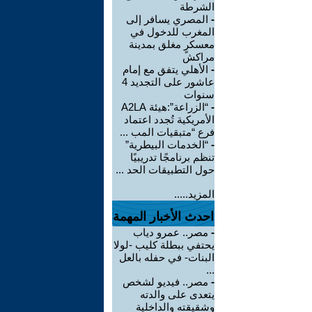
الشرطة
-
المصري يسافر إلى
المغرب للدخول في
معسكرٍ مغلق بمدينة
مراكش
-
الأهلي يتفق مع إمام
عاشور على التجديد 4
سنوات
-
“الزراعة”:هيئة A2LA
الأمريكية تُجدد اعتماد
فرع “متبقيات المب ...
-
“الخدمات البيطرية”
تنظم برنامجًا تدريبيًا
حول التطبيقات الحد ...
المزيد.....
احدث الأخبار المهمة
-
مصر.. عمرو دياب
يحتفي ببطلة كليب -لولا
البنات- في حفله بالعل
...
-
مصر.. فيديو لشخص
يتعدى على والدته
وشقيقته والداخلية