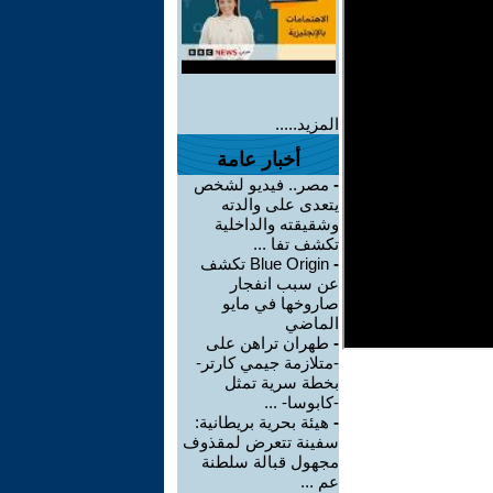
المزيد.....
أخبار عامة
-
مصر.. فيديو لشخص
يتعدى على والدته
وشقيقته والداخلية
تكشف تفا ...
-
Blue Origin تكشف
عن سبب انفجار
صاروخها في مايو
الماضي
-
طهران تراهن على
-متلازمة جيمي كارتر-
بخطة سرية تمثل
-كابوسا- ...
-
هيئة بحرية بريطانية:
سفينة تتعرض لمقذوف
مجهول قبالة سلطنة
عم ...