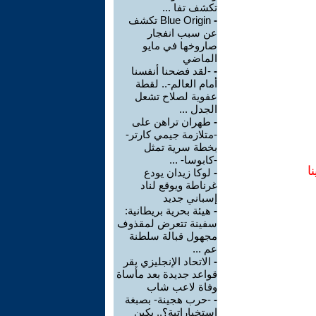
تكشف تفا ...
-
Blue Origin تكشف
عن سبب انفجار
صاروخها في مايو
الماضي
-
-لقد فضحنا أنفسنا
أمام العالم-.. لقطة
عفوية لصلاح تشعل
الجدل ...
-
طهران تراهن على
-متلازمة جيمي كارتر-
بخطة سرية تمثل
-كابوسا- ...
ا
-
لوكا زيدان يودع
غرناطة ويوقع لناد
إسباني جديد
-
هيئة بحرية بريطانية:
سفينة تتعرض لمقذوف
مجهول قبالة سلطنة
عم ...
-
الاتحاد الإنجليزي يقر
قواعد جديدة بعد مأساة
وفاة لاعب شاب
-
-حرب هجينة- بصبغة
استخباراتية؟.. بكين