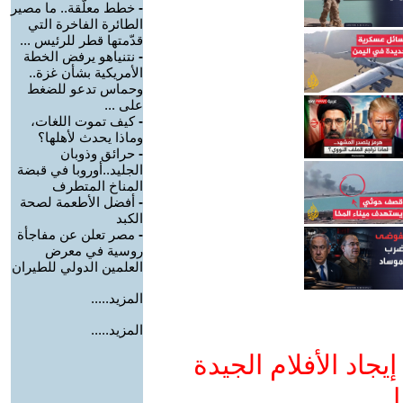
-
خطط معلّقة.. ما مصير
الطائرة الفاخرة التي
قدّمتها قطر للرئيس ...
-
نتنياهو يرفض الخطة
الأمريكية بشأن غزة..
وحماس تدعو للضغط
على ...
-
كيف تموت اللغات،
وماذا يحدث لأهلها؟
-
حرائق وذوبان
الجليد..أوروبا في قبضة
المناخ المتطرف
-
أفضل الأطعمة لصحة
الكبد
-
مصر تعلن عن مفاجأة
روسية في معرض
العلمين الدولي للطيران
المزيد.....
المزيد.....
جاد الأفلام الجيدة
ا