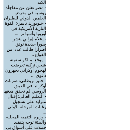
الكبد
-
مصر تعلن عن مفاجأة
روسية في معرض
العلمين الدولي للطيران
-
-نيويورك تايمز-: القوة
النارية الأمريكية في
أوروبا وآسيا ترا ...
-
إعلام إيراني ينشر
صورا جديدة توثق
أضرارا طالت عددا من
القواع ...
-
موقع: مالكو سفينة
شحن تركية تعرضت
لهجوم أوكراني يجهزون
دعوى ...
-
خبير بريطاني: ضربات
أوكرانيا في العمق
الروسي لم تحقق هدفها
-
التعليم العالي: إقبال
متزايد على تسجيل
رغبات المرحلة الأولى
...
-
وزيرة التنمية المحلية
والبيئة توجه بتنفيذ
حملات على أسواق بي