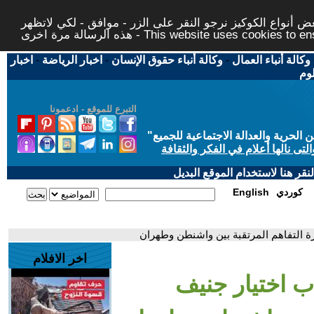
 أنواع الكوكيز نرجو النقر على الزر - موافق - لكي لاتظهر
This website uses cookies to ensure you ge
وكالة أنباء العمال
-
وكالة أنباء حقوق الإنسان
-
اخبار الرياضة
-
اخبار
لوم
التبرع للموقع - ادعمونا
حرية والعدالة الاجتماعية للجميع
"
تى نالها أعلام في الفكر والثقافة
قر هنا لاستخدام الموقع البديل
كوردي
English
ة التفاهم المرتقبة بين واشنطن وطهران
اخر الافلام
ب اختيار جنيف