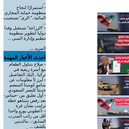
...
-
استمرارًا لنجاح
منظومة حماية المجاري
المائية..” الرى” تستجيب
...
-
“الزراعة” تستقبل وفدا
دوليا لتطوير منظومة
تنظيم وإدارة المبي ...
المزيد.....
احدث الأخبار المهمة
-
صلاح يتناول الطعام
مع أسرة ريفية في
تركيا.. إليك التفاصيل
-
أبرز 5 معلومات عن
سامو كوستا المنضم
حديثاً للنصر السعودي
-
أول تعليق من -حماس-
بعد رفض نتنياهو خطة
ترامب بشأن غزة
-
-أعطوني يورو واحدا
أقل من راتب المدرب
السابق-.. مالديني
يكشف ...