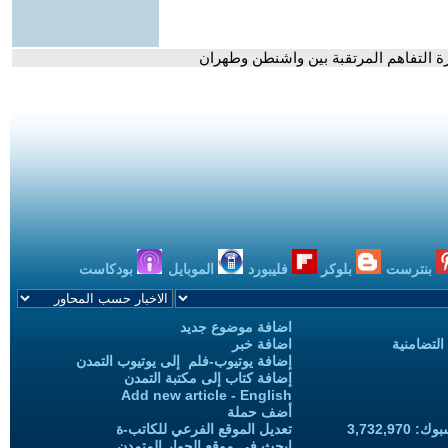
ة التفاهم المرتقبة بين واشنطن وطهران
بنترست
بلوكر
فليبورد
الموبايل
بودكاست
اضافة موضوع جديد
التضامنية
اضافة خبر
إضافة يوتيوب-فلم إلى يوتيوب التمدن
إضافة كتاب إلى مكتبة التمدن
Add new article - English
أضف حملة
3,732,97
تعديل الموقع الفرعي للكاتب-ة
ابحث في موقع الحوار المتمدن