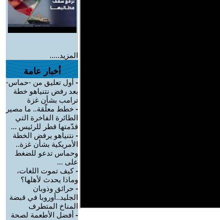
المزيد.....
أخبار عامة
-
أول تعليق من -حماس-
بعد رفض نتنياهو خطة
ترامب بشأن غزة
-
خطط معلّقة.. ما مصير
الطائرة الفاخرة التي
قدّمتها قطر للرئيس ...
-
نتنياهو يرفض الخطة
الأمريكية بشأن غزة..
وحماس تدعو للضغط
على ...
-
كيف تموت اللغات،
وماذا يحدث لأهلها؟
-
حرائق وذوبان
الجليد..أوروبا في قبضة
المناخ المتطرف
-
أفضل الأطعمة لصحة