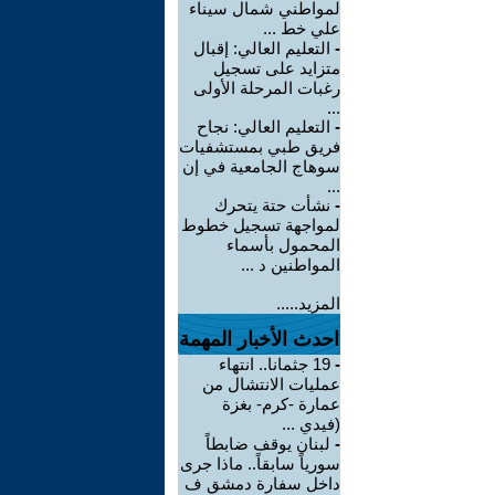
لمواطني شمال سيناء
علي خط ...
-
التعليم العالي: إقبال
متزايد على تسجيل
رغبات المرحلة الأولى
...
-
التعليم العالي: نجاح
فريق طبي بمستشفيات
سوهاج الجامعية في إن
...
-
نشأت حتة يتحرك
لمواجهة تسجيل خطوط
المحمول بأسماء
المواطنين د ...
المزيد.....
احدث الأخبار المهمة
-
19 جثمانا.. انتهاء
عمليات الانتشال من
عمارة -كرم- بغزة
(فيدي ...
-
لبنان يوقف ضابطاً
سورياً سابقاً.. ماذا جرى
داخل سفارة دمشق ف