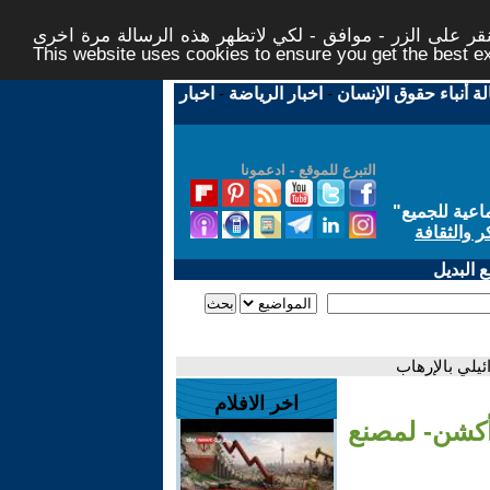
ر على الزر - موافق - لكي لاتظهر هذه الرسالة مرة اخرى -
This website uses cookies to ensure you get the best 
لة أنباء حقوق الإنسان
-
اخبار الرياضة
-
اخبار
التبرع للموقع - ادعمونا
اعية للجميع
"
ر والثقافة
 البديل
يلي بالإرهاب
اخر الافلام
أكشن- لمصنع