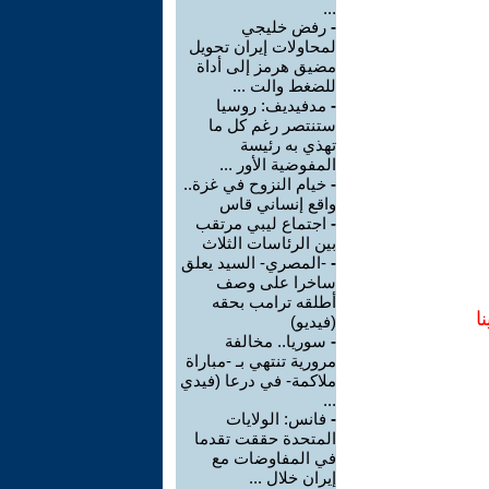
...
-
رفض خليجي
لمحاولات إيران تحويل
مضيق هرمز إلى أداة
للضغط والت ...
-
مدفيديف: روسيا
ستنتصر رغم كل ما
تهذي به رئيسة
المفوضية الأور ...
-
خيام النزوح في غزة..
واقع إنساني قاس
-
اجتماع ليبي مرتقب
بين الرئاسات الثلاث
-
-المصري- السيد يعلق
ساخرا على وصف
أطلقه ترامب بحقه
ا
(فيديو)
-
سوريا.. مخالفة
مرورية تنتهي بـ -مباراة
ملاكمة- في درعا (فيدي
...
-
فانس: الولايات
المتحدة حققت تقدما
في المفاوضات مع
إيران خلال ...