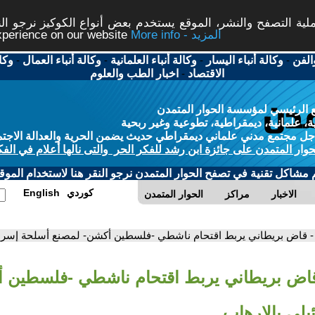
ة التصفح والنشر، الموقع يستخدم بعض أنواع الكوكيز نرجو النق
More info - المزيد
experience on our website
الفن
-
وكالة أنباء اليسار
-
وكالة أنباء العلمانية
-
وكالة أنباء العمال
-
وكا
الاقتصاد
-
اخبار الطب والعلوم
 الرئيسي لمؤسسة الحوار المتمدن
، علمانية، ديمقراطية، تطوعية وغير ربحية
ل مجتمع مدني علماني ديمقراطي حديث يضمن الحرية والعدالة الاجتم
حوار المتمدن على جائزة ابن رشد للفكر الحر والتى نالها أعلام في الفك
م مشاكل تقنية في تصفح الحوار المتمدن نرجو النقر هنا لاستخدام الموقع
كوردي
English
الاخبار
مراكز
الحوار المتمدن
- قاض بريطاني يربط اقتحام ناشطي -فلسطين أكشن- لمصنع أسلحة إسرائ
قاض بريطاني يربط اقتحام ناشطي -فلسطين 
يلي بالإرهاب