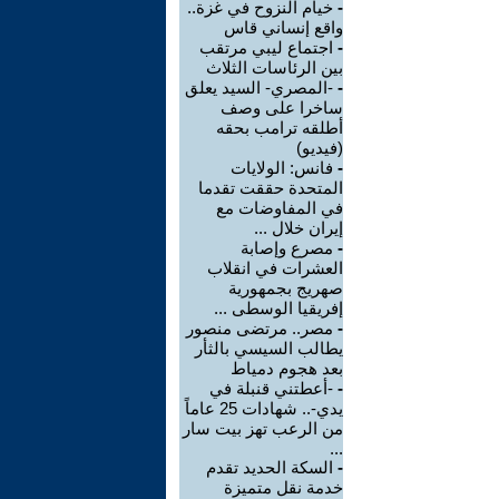
-
خيام النزوح في غزة..
واقع إنساني قاس
-
اجتماع ليبي مرتقب
بين الرئاسات الثلاث
-
-المصري- السيد يعلق
ساخرا على وصف
أطلقه ترامب بحقه
(فيديو)
-
فانس: الولايات
المتحدة حققت تقدما
في المفاوضات مع
إيران خلال ...
-
مصرع وإصابة
العشرات في انقلاب
صهريج بجمهورية
إفريقيا الوسطى ...
-
مصر.. مرتضى منصور
يطالب السيسي بالثأر
بعد هجوم دمياط
-
-أعطتني قنبلة في
يدي-.. شهادات 25 عاماً
من الرعب تهز بيت سار
...
-
السكة الحديد تقدم
خدمة نقل متميزة