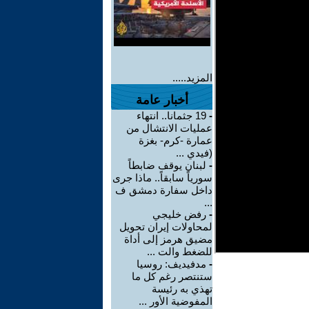
المزيد.....
أخبار عامة
-
19 جثمانا.. انتهاء
عمليات الانتشال من
عمارة -كرم- بغزة
(فيدي ...
-
لبنان يوقف ضابطاً
سورياً سابقاً.. ماذا جرى
داخل سفارة دمشق ف
...
-
رفض خليجي
لمحاولات إيران تحويل
مضيق هرمز إلى أداة
للضغط والت ...
-
مدفيديف: روسيا
ستنتصر رغم كل ما
تهذي به رئيسة
المفوضية الأور ...