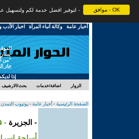
موافق - OK
لتوفير افضل خدمة لكم ولتسهيل عملي
أخبار عامة
-
وكالة أنباء المرأة
-
اخبار الأدب و
الموقع
يسارية
"من أج
حاز ال
إذا لديك
الزوار
اضافة/خدمات
بحث/الارشيف
الصفحة الرئيسية
-
أخبار عامة
-
يوتيوب التمدن
- الجزيرة
- 
أسلحة إسرائ