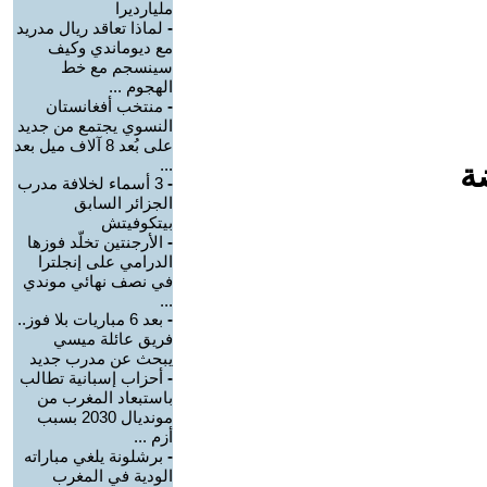
مليارديرا
-
لماذا تعاقد ريال مدريد
مع ديوماندي وكيف
سينسجم مع خط
الهجوم ...
-
منتخب أفغانستان
النسوي يجتمع من جديد
على بُعد 8 آلاف ميل بعد
...
ة
-
3 أسماء لخلافة مدرب
الجزائر السابق
بيتكوفيتش
-
الأرجنتين تخلّد فوزها
الدرامي على إنجلترا
في نصف نهائي موندي
...
-
بعد 6 مباريات بلا فوز..
فريق عائلة ميسي
يبحث عن مدرب جديد
-
أحزاب إسبانية تطالب
باستبعاد المغرب من
مونديال 2030 بسبب
أزم ...
-
برشلونة يلغي مباراته
الودية في المغرب