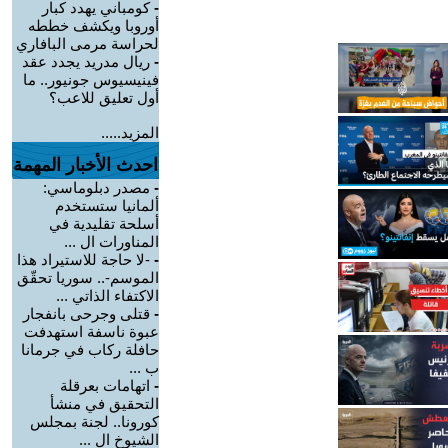
-
كومباني يهدد كبار
أوروبا ويكشف خططه
لحراسة مرمى البافاري
-
ريال مدريد يجدد عقد
فينيسيوس جونيور.. ما
أول تعليق للاعب؟
المزيد.....
احدث الأخبار المهمة
-
مصدر دبلوماسي:
ألمانيا ستستخدم
أسلحة تقليدية في
المناورات ال ...
-
-لا حاجة للاستيراد هذا
الموسم-.. سوريا تحقّق
الاكتفاء الذاتي ...
-
قتلى وجرحى بانفجار
عبوة ناسفة استهدفت
حافلة ركاب في جرمانا
ب ...
-
اتهامات بعرقلة
التحقيق في منشأ
كورونا.. لجنة بمجلس
الشيوخ ال ...