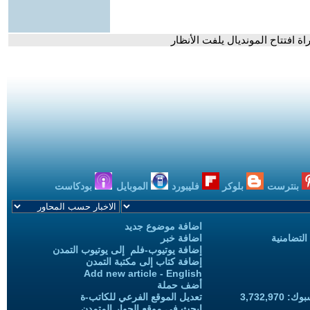
افتتاح المونديال يلفت الأنظار
بنترست
بلوكر
فليبورد
الموبايل
بودكاست
اضافة موضوع جديد
التضامنية
اضافة خبر
إضافة يوتيوب-فلم إلى يوتيوب التمدن
إضافة كتاب إلى مكتبة التمدن
Add new article - English
أضف حملة
3,732,97
تعديل الموقع الفرعي للكاتب-ة
ابحث في موقع الحوار المتمدن