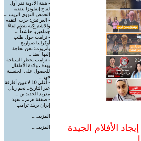
-
هيئة الأدوية تقر أول
لقاح إنفلونزا بتقنية
الحمض النووي الريب ...
-
العرائش: حزب التقدم
والاشتراكية ينظم لقاءً
جماهيرياً حاشداً ...
-
ترامب حول طلب
أوكرانيا صواريخ
باتريوت: نحن بحاجة
إليها أيضا ...
-
ترامب يحظر السياحة
بهدف ولادة الأطفال
للحصول على الجنسية
في ...
-
أغلى 10 لاعبين أفارقة
عبر التاريخ.. نجم ريال
مدريد الجديد ين ...
-
صفقة هرمز.. نفوذ
إيران يربك ترامب
المزيد.....
جاد الأفلام الجيدة
المزيد.....
ا