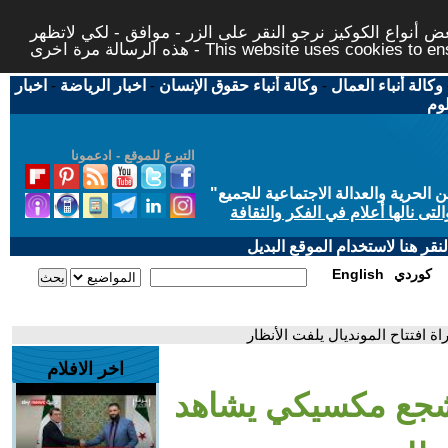
 أنواع الكوكيز نرجو النقر على الزر - موافق - لكي لاتظهر
This website uses cookies to ensure you ge
وكالة أنباء العمال
-
وكالة أنباء حقوق الإنسان
-
اخبار الرياضة
-
اخبار
لوم
التبرع للموقع - ادعمونا
حرية والعدالة الاجتماعية للجميع
"
تى نالها أعلام في الفكر والثقافة
قر هنا لاستخدام الموقع البديل
كوردي
English
افتتاح المونديال يلفت الأنظار
اخر الافلام
شجع مكسيكي يشاهد