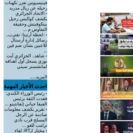
فينيسيوس تعزز تكهنات
رحيله عن ريال مدريد
-
الاتحاد الجزائري
يكشف كواليس رحيل
بيتكوفيتش وحقيقة
التفاوض م ...
-
-لحظة أرتيتا- تقترب..
رسائل إدارة أرسنال
للاعبين بشأن ضم فين
...
-
شاهد.. الجزائري آيت
نوري يسجل أول أهدافه
لمانشستر سيتي
المزيد.....
احدث الأخبار المهمة
-
رئيس الوزراء الكندي:
فقدت الثقة برئيس
الفيفا جياني إنفانتينو ...
-
تقرير يكشف معلومات
صادمة عن الرجل
المسلح قرب نادي
ترامب للغو ...
-
مختار لـRT: لقاء