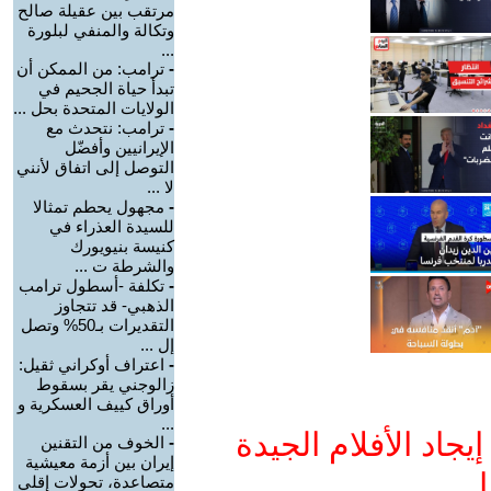
مرتقب بين عقيلة صالح
وتكالة والمنفي لبلورة
...
-
ترامب: من الممكن أن
تبدأ حياة الجحيم في
الولايات المتحدة بحل ...
-
ترامب: نتحدث مع
الإيرانيين وأفضّل
التوصل إلى اتفاق لأنني
لا ...
-
مجهول يحطم تمثالا
للسيدة العذراء في
كنيسة بنيويورك
والشرطة ت ...
-
تكلفة -أسطول ترامب
الذهبي- قد تتجاوز
التقديرات بـ50% وتصل
إل ...
-
اعتراف أوكراني ثقيل:
زالوجني يقر بسقوط
أوراق كييف العسكرية و
...
جاد الأفلام الجيدة
-
الخوف من التقنين
إيران بين أزمة معيشية
ا
متصاعدة، تحولات إقلي