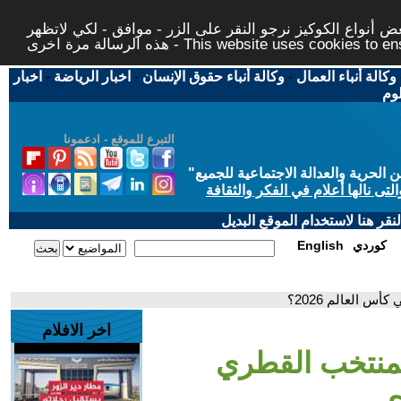
 أنواع الكوكيز نرجو النقر على الزر - موافق - لكي لاتظهر
This website uses cookies to ensure you ge
وكالة أنباء العمال
-
وكالة أنباء حقوق الإنسان
-
اخبار الرياضة
-
اخبار
لوم
التبرع للموقع - ادعمونا
حرية والعدالة الاجتماعية للجميع
"
تى نالها أعلام في الفكر والثقافة
قر هنا لاستخدام الموقع البديل
كوردي
English
 العالم 2026؟
اخر الافلام
لمنتخب القطري