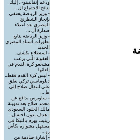
ودعم إنفانتينو-.. إليك
نتائج الاجتماع ال ...
-
وزير الرياضة يحتفي
بإنجاز الشطرنج
المصري بعد اعتلاء
صدارة ال ...
-
وزير الرياضة يتابع
تطورات استاد المصري
الجديد
ة
-
استطلاع يكشف
العقوبة التي يرغب
مشجعو كرة القدم في
إلغائها
-
ليس كرة القدم فقط..
دبلوماسي تركي يعلق
على انتقال صلاح إلى
ط ...
-
ساويرس يدافع عن
محمد صلاح بعد تدوينة
مالك الخلود السعودي
-
هدف بدون احتفال..
زينيت يهزم بالتيكا في
مستهل مشواره بكأس
رو ...
-
إشارة صادمة من