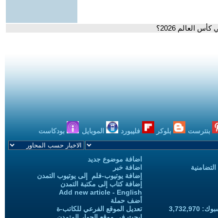
 العالم 2026؟
بنترست
بلوكر
فليبورد
الموبايل
بودكاست
اضافة موضوع جديد
التضامنية
اضافة خبر
إضافة يوتيوب-فلم إلى يوتيوب التمدن
إضافة كتاب إلى مكتبة التمدن
Add new article - English
أضف حملة
3,732,97
تعديل الموقع الفرعي للكاتب-ة
ابحث في موقع الحوار المتمدن