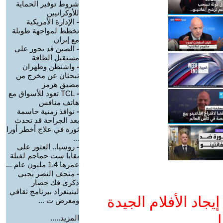
شروط توفير الحماية
للأوكرانيين
-
الإدارة الأمريكية
تخطط لمواجهة طويلة
مع إيران
-
الصين قد تحوز على
مستقبل الطاقة
-
واشنطن وطهران
تبحثان عن مخرج من
مضيق هرمز
-
TCL تعود للأسواق مع
هاتف منافس
-
نوافذ زمنية حاسمة
بعد الجراحة قد تحدث
ثورة في علاج أخطر أورا
...
-
روسيا.. العثور على
بقايا ست جماجم لفيلة
عمرها 1.4 مليون عام ...
-
متحف النصر يحيي
ذكرى فك حصار
لينينغراد ببرنامج ثقافي
جاد الأفلام الجيدة
ومعرض ت ...
ا
المزيد.....