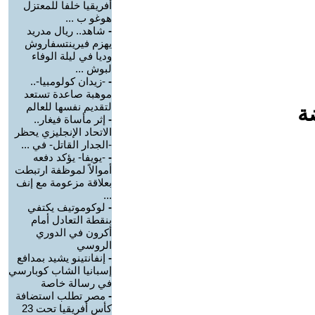
أفريقيا خلفا للمعتزل
هوغو ب ...
-
شاهد.. ريال مدريد
يهزم فيرينتسفاروش
وديا في ليلة الوفاء
لبوش ...
-
-زيدان كولومبيا-..
موهبة صاعدة تستعد
لتقديم نفسها للعالم
ة
-
إثر مأساة فيغار..
الاتحاد الإنجليزي يحظر
-الجدار القاتل- في ...
-
-يويفا- يؤكد دفعه
أموالاً لموظفة ارتبطت
بعلاقة مزعومة مع إنف
...
-
لوكوموتيف يكتفي
بنقطة التعادل أمام
أكرون في الدوري
الروسي
-
إنفانتينو يشيد بمدافع
إسبانيا الشاب كوبارسي
في رسالة خاصة
-
مصر تطلب استضافة
كأس أفريقيا تحت 23