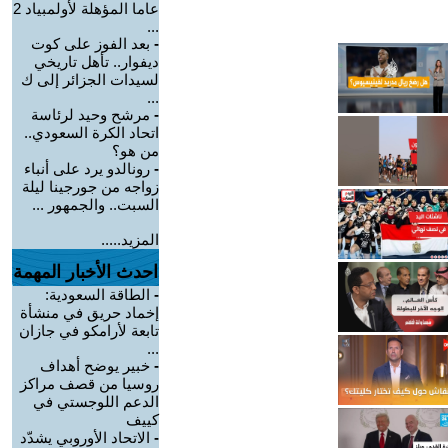
عاما المؤهلة لأولمبياد 2
...
-
بعد الفوز على كوت
ديفوار.. تأهل تاريخي
لسيدات الجزائر إلى ك
...
-
مرشح وحيد لرئاسة
اتحاد الكرة السعودي..
من هو؟
-
رونالدو يرد على أنباء
زواجه من جورجينا ليلة
السبت.. والجمهور ...
المزيد.....
احدث الأخبار المهمة
-
الطاقة السعودية:
إخماد حريق في منشأة
تابعة لأرامكو في جازان
...
-
خبير يوضح أهداف
روسيا من قصف مراكز
الدعم اللوجستي في
كييف
-
الاتحاد الأوروبي يشدّد