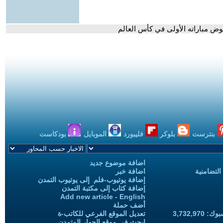
خوض مباراته الأولى في كأس العالم
بنترست
بلوكر
فليبورد
الموبايل
بودكاست
اضافة موضوع جديد
التضامنية
اضافة خبر
إضافة يوتيوب-فلم إلى يوتيوب التمدن
إضافة كتاب إلى مكتبة التمدن
Add new article - English
أضف حملة
3,732,97
تعديل الموقع الفرعي للكاتب-ة
ابحث في موقع الحوار المتمدن