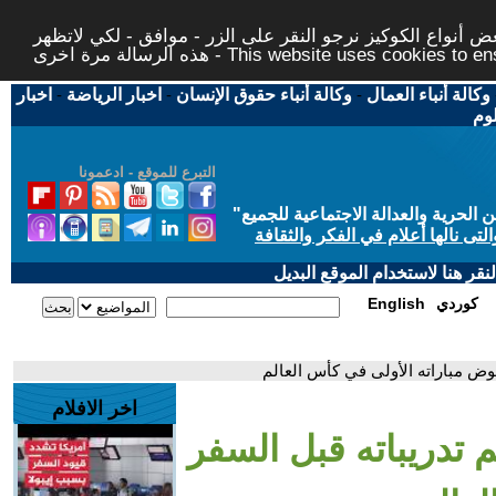
 أنواع الكوكيز نرجو النقر على الزر - موافق - لكي لاتظهر
This website uses cookies to ensure you ge
وكالة أنباء العمال
-
وكالة أنباء حقوق الإنسان
-
اخبار الرياضة
-
اخبار
لوم
التبرع للموقع - ادعمونا
حرية والعدالة الاجتماعية للجميع
"
تى نالها أعلام في الفكر والثقافة
قر هنا لاستخدام الموقع البديل
كوردي
English
خوض مباراته الأولى في كأس العالم
اخر الافلام
م تدريباته قبل السفر