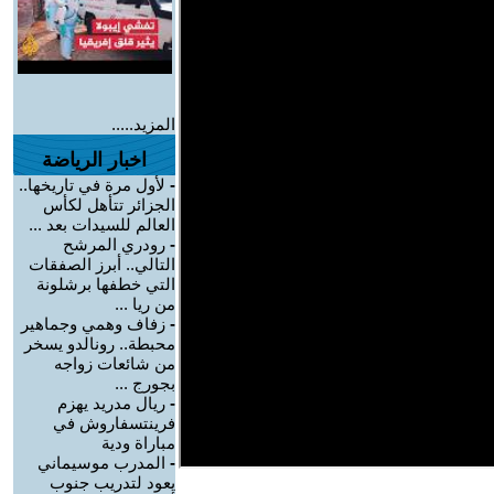
المزيد.....
اخبار الرياضة
-
لأول مرة في تاريخها..
الجزائر تتأهل لكأس
العالم للسيدات بعد ...
-
رودري المرشح
التالي.. أبرز الصفقات
التي خطفها برشلونة
من ريا ...
-
زفاف وهمي وجماهير
محبطة.. رونالدو يسخر
من شائعات زواجه
بجورج ...
-
ريال مدريد يهزم
فرينتسفاروش في
مباراة ودية
-
المدرب موسيماني
يعود لتدريب جنوب