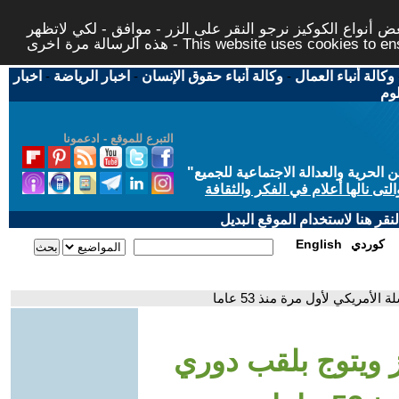
 أنواع الكوكيز نرجو النقر على الزر - موافق - لكي لاتظهر
This website uses cookies to ensure you ge
وكالة أنباء العمال
-
وكالة أنباء حقوق الإنسان
-
اخبار الرياضة
-
اخبار
لوم
التبرع للموقع - ادعمونا
حرية والعدالة الاجتماعية للجميع
"
تى نالها أعلام في الفكر والثقافة
قر هنا لاستخدام الموقع البديل
كوردي
English
مريكي لأول مرة منذ 53 عاما
 ويتوج بلقب دوري