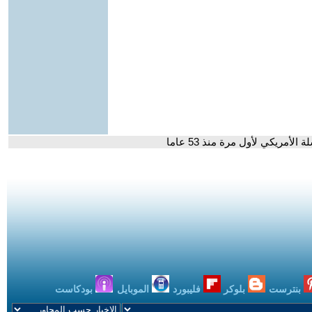
مريكي لأول مرة منذ 53 عاما
بنترست
بلوكر
فليبورد
الموبايل
بودكاست