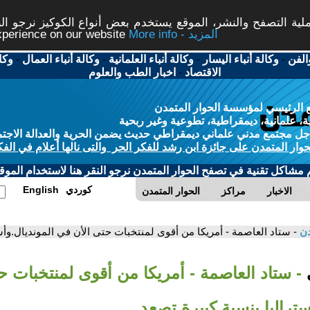
ة التصفح والنشر، الموقع يستخدم بعض أنواع الكوكيز نرجو النق
More info - المزيد
experience on our website
الفن
-
وكالة أنباء اليسار
-
وكالة أنباء العلمانية
-
وكالة أنباء العمال
-
وكا
الاقتصاد
-
اخبار الطب والعلوم
 الرئيسي لمؤسسة الحوار المتمدن
، علمانية، ديمقراطية، تطوعية وغير ربحية
ل مجتمع مدني علماني ديمقراطي حديث يضمن الحرية والعدالة الاجتم
حوار المتمدن على جائزة ابن رشد للفكر الحر والتى نالها أعلام في الفك
م مشاكل تقنية في تصفح الحوار المتمدن نرجو النقر هنا لاستخدام الموقع
كوردي
English
الاخبار
مراكز
الحوار المتمدن
دن
- ستاد العاصمة - أمريكا من أقوى لمنتخبات حتى الأن في المونديال.وأس
ي
- ستاد العاصمة - أمريكا من أقوى لمنتخبات ح
ستراليا بنسبة كبيرة تصعد