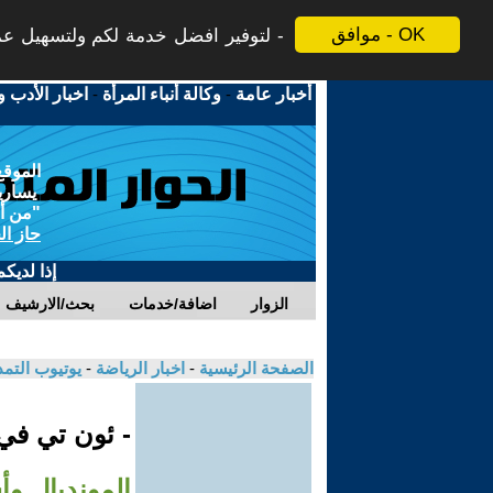
موافق - OK
لتوفير افضل خدمة لكم ولتسهيل عملي
أخبار عامة
-
وكالة أنباء المرأة
-
اخبار الأدب و
الموقع
يسارية
"من أج
حاز ال
إذا لديك
الزوار
اضافة/خدمات
بحث/الارشيف
الصفحة الرئيسية
-
اخبار الرياضة
-
يوتيوب التم
- ئون تي ف
المونديال.وأ