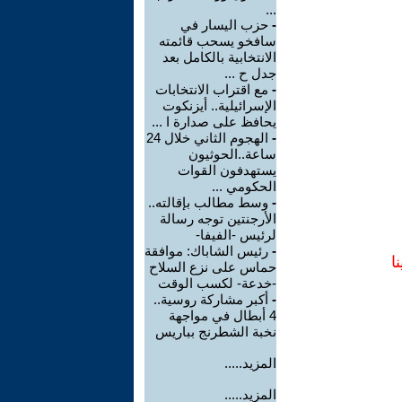
...
-
حزب اليسار في
سافخو يسحب قائمته
الانتخابية بالكامل بعد
جدل ح ...
-
مع اقتراب الانتخابات
الإسرائيلية.. أيزنكوت
يحافظ على صدارة ا ...
-
الهجوم الثاني خلال 24
ساعة..الحوثيون
يستهدفون القوات
الحكومي ...
-
وسط مطالب بإقالته..
الأرجنتين توجه رسالة
لرئيس -الفيفا-
-
رئيس الشاباك: موافقة
ا
حماس على نزع السلاح
-خدعة- لكسب الوقت
-
أكبر مشاركة روسية..
4 أبطال في مواجهة
نخبة الشطرنج بباريس
المزيد.....
المزيد.....