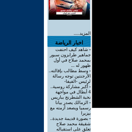
المزيد.....
اخبار الرياضة
-
شاهد كيف احتفت
جماهير طرابزون سبور
بمحمد صلاح في أول
ظهور له ...
-
وسط مطالب بإقالته..
الأرجنتين توجه رسالة
لرئيس -الفيفا-
-
أكبر مشاركة روسية..
4 أبطال في مواجهة
نخبة الشطرنج بباريس
-
الزمالك يصدر بيانا
رسميا ويصعد أزمته مع
بيزيرا
-
بصورة قديمة جديدة..
شقيقة محمد صلاح
تعلق على استقباله