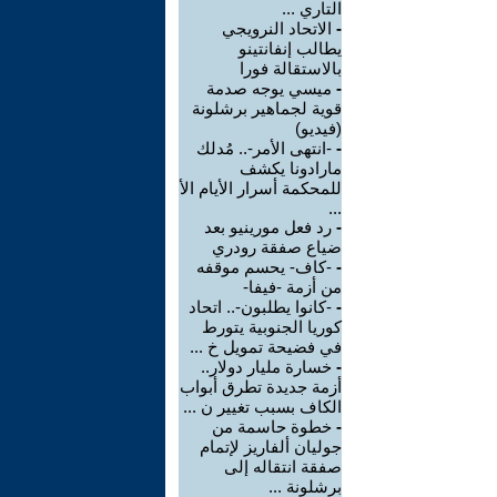
التاري ...
-
الاتحاد النرويجي
يطالب إنفانتينو
بالاستقالة فورا
-
ميسي يوجه صدمة
قوية لجماهير برشلونة
(فيديو)
-
-انتهى الأمر-.. مُدلك
مارادونا يكشف
للمحكمة أسرار الأيام الأ
...
-
رد فعل مورينيو بعد
ضياع صفقة رودري
-
-كاف- يحسم موقفه
من أزمة -فيفا-
-
-كانوا يطلبون-.. اتحاد
كوريا الجنوبية يتورط
في فضيحة تمويل خ ...
-
خسارة مليار دولار..
أزمة جديدة تطرق أبواب
الكاف بسبب تغيير ن ...
-
خطوة حاسمة من
جوليان ألفاريز لإتمام
صفقة انتقاله إلى
برشلونة ...