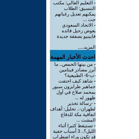
-
التعليم العالي: مكتب
التنسيق: الطلاب
يمكنهم تعديل رغباتهم
حت ...
-
الاتحاد السعودي
يعوض رحيل قائده
فابينيو بصفقة جديدة
المزيد.....
احدث الأخبار المهمة
-
من بينها الحمص.. ما
أبرز مصادر فيتامين
-ب-6- الطبيعية؟
-
شاهد كيف احتفت
جماهير طرابزون سبور
بمحمد صلاح في أول
ظهور له ...
-
-رسالة تحذير
لطهران-.. تحليل: أهداف
اتفاقية مكة للدفاع
المشت ...
-
تستيقظ كثيرا أثناء
الليل؟.. 3 أسباب خفية
قد تكون وراء اضطراب