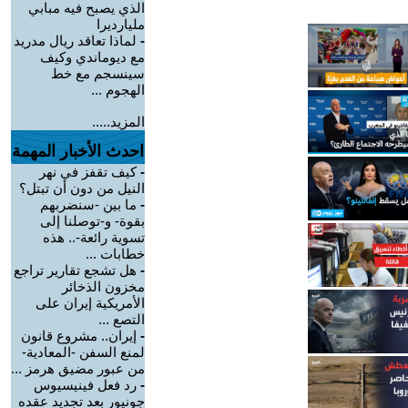
الذي يصبح فيه مبابي
مليارديرا
-
لماذا تعاقد ريال مدريد
مع ديوماندي وكيف
سينسجم مع خط
الهجوم ...
المزيد.....
احدث الأخبار المهمة
-
كيف تقفز في نهر
النيل من دون أن تبتل؟
-
ما بين -سنضربهم
بقوة- و-توصلنا إلى
تسوية رائعة-.. هذه
خطابات ...
-
هل تشجع تقارير تراجع
مخزون الذخائر
الأمريكية إيران على
التصع ...
-
إيران.. مشروع قانون
لمنع السفن -المعادية-
من عبور مضيق هرمز ...
-
رد فعل فينيسيوس
جونيور بعد تجديد عقده