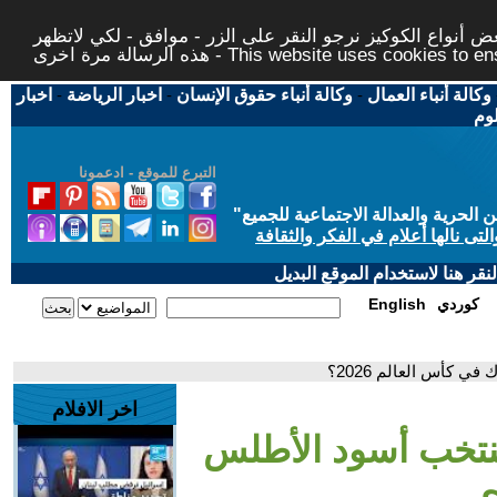
 أنواع الكوكيز نرجو النقر على الزر - موافق - لكي لاتظهر
This website uses cookies to ensure you ge
وكالة أنباء العمال
-
وكالة أنباء حقوق الإنسان
-
اخبار الرياضة
-
اخبار
لوم
التبرع للموقع - ادعمونا
حرية والعدالة الاجتماعية للجميع
"
تى نالها أعلام في الفكر والثقافة
قر هنا لاستخدام الموقع البديل
كوردي
English
 كأس العالم 2026؟
اخر الافلام
نتخب أسود الأطلس