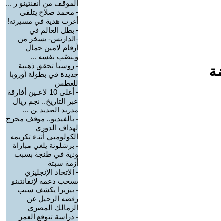
الموقف من انفنتينو ر ...
-
محمد صلاح يتلقى
أغرب هدية في مسيرته!
-
بطل العالم في
-الدارتس- يسخر من
أرقام لامين جمال
وينصّب نفسه ...
-
روسيا تحقق ذهبية
ة
جديدة في بطولة أوروبا
للغطس
-
أغلى 10 لاعبين أفارقة
عبر التاريخ.. نجم ريال
مدريد الجديد ين ...
-
بالفيديو.. موقف محرج
لهداف الدوري
الكولومبي أثناء تكريمه
-
برشلونة يلغي مباراة
ودية في طنجة بسبب
أزمة سبتة
-
الاتحاد الإنجليزي
يسحب دعمه لإنفانتينو
-
بيزيرا يكشف سبب
رفضه الرحيل عن
الزمالك المصري
-
دراسة تتوقع العمر