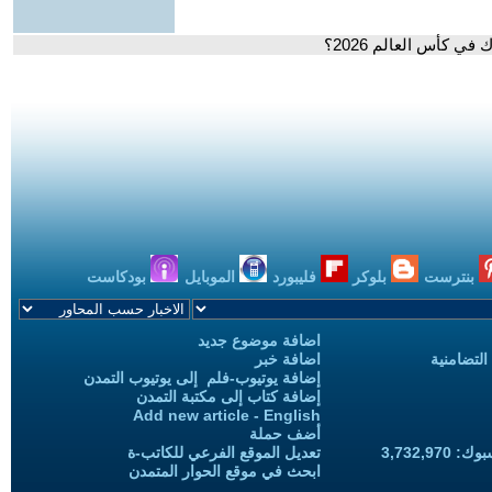
 كأس العالم 2026؟
بنترست
بلوكر
فليبورد
الموبايل
بودكاست
اضافة موضوع جديد
التضامنية
اضافة خبر
إضافة يوتيوب-فلم إلى يوتيوب التمدن
إضافة كتاب إلى مكتبة التمدن
Add new article - English
أضف حملة
3,732,97
تعديل الموقع الفرعي للكاتب-ة
ابحث في موقع الحوار المتمدن