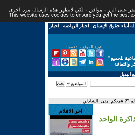
ر على الزر - موافق - لكي لاتظهر هذه الرسالة مرة اخرى -
This website uses cookies to ensure you get the best 
لة أنباء حقوق الإنسان
-
اخبار الرياضة
-
اخبار
التبرع للموقع - ادعمونا
اعية للجميع
"
ر والثقافة
 البديل
الم ?? #معكم_منى_الشاذلي
اخر الافلام
اكرة الواحد