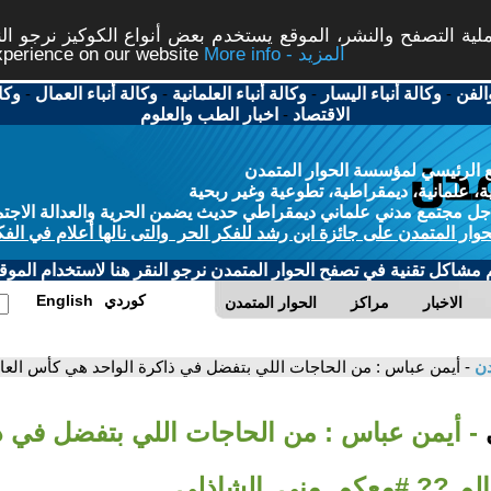
ة التصفح والنشر، الموقع يستخدم بعض أنواع الكوكيز نرجو النق
More info - المزيد
experience on our website
الفن
-
وكالة أنباء اليسار
-
وكالة أنباء العلمانية
-
وكالة أنباء العمال
-
وكا
الاقتصاد
-
اخبار الطب والعلوم
 الرئيسي لمؤسسة الحوار المتمدن
، علمانية، ديمقراطية، تطوعية وغير ربحية
ل مجتمع مدني علماني ديمقراطي حديث يضمن الحرية والعدالة الاجتم
حوار المتمدن على جائزة ابن رشد للفكر الحر والتى نالها أعلام في الفك
م مشاكل تقنية في تصفح الحوار المتمدن نرجو النقر هنا لاستخدام الموقع
كوردي
English
الاخبار
مراكز
الحوار المتمدن
دن
- أيمن عباس : من الحاجات اللي بتفضل في ذاكرة الواحد هي كأس الع
ي
- أيمن عباس : من الحاجات اللي بتفضل في ذ
الم ?? #معكم_منى_الشاذلي