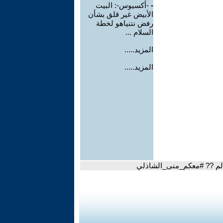
-
-أكسيوس-: البيت
الأبيض غير قلق بشأن
رفض نتنياهو لخطة
السلام ...
المزيد.....
المزيد.....
الم ?? #معكم_منى_الشاذلي