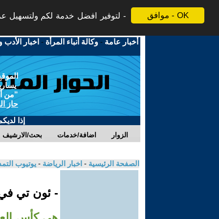
موافق - OK
لتوفير افضل خدمة لكم ولتسهيل عملي
أخبار عامة
-
وكالة أنباء المرأة
-
اخبار الأدب و
الموقع
يسارية
"من أج
حاز ال
إذا لديك
الزوار
اضافة/خدمات
بحث/الارشيف
الصفحة الرئيسية
-
اخبار الرياضة
-
يوتيوب التم
- ئون تي ف
هي كأس الع