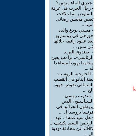
بجدري الماء مرتين؟
-
رجل الحرب في غرفة
التفاوض.. ما دلالات
تعيين محسن رضائي
أمينا ...
-
ميسي يودع والده
خورخي في روساريو
بعد عقود رافقه خلالها
في مس ...
-
-صندوق البريد
الرئاسي-.. ترامب يعين
محاميا يهوديا مساعدا
له ...
-
الخارجية الروسية:
بعثة الناتو في القطب
الشمالي تقوض جهود
ا
الح ...
-
مندوب روسي:
السياسيون الذين
يربطون الحرائق في
فرنسا بروسيا ل ...
-
هل سيدعمه؟.. عبد
الرحمن السيد يكشف لـ
CNN عن محادثة -ودية
لل ...