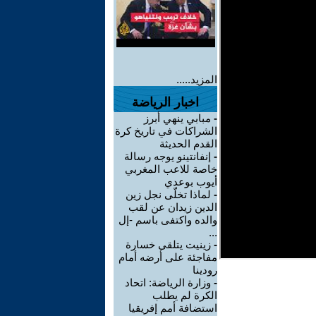
المزيد.....
اخبار الرياضة
-
مبابي ينهي أبرز
الشراكات في تاريخ كرة
القدم الحديثة
-
إنفانتينو يوجه رسالة
خاصة للاعب المغربي
أيوب بوعدي
-
لماذا تخلّى نجل زين
الدين زيدان عن لقب
والده واكتفى باسم -إل
...
-
زينيت يتلقى خسارة
مفاجئة على أرضه أمام
رودينا
-
وزارة الرياضة: اتحاد
الكرة لم يطلب
استضافة أمم إفريقيا