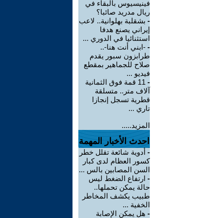
فينيسيوس بالبقاء في
ريال مدريد صائبا؟
-
بشقلبة بهلوانية.. لاعب
إيراني يصنع هدفا
استثنائيا في الدوري ...
-
-ابني أنت هنا-..
طرابزون سبور يقدم
صلاح للجماهير بمقطع
فيديو ...
-
11 قمة فوق الثمانية
آلاف متر.. متسلقة
قطرية تسجل إنجازا
تاري ...
المزيد.....
احدث الأخبار المهمة
-
أدوية شائعة تقلل خطر
كسور العظام لدى كبار
السن المصابين بالس ...
-
ارتفاع الضغط ليس
حالة يمكن تحملها..
طبيب يكشف المخاطر
الخفية ...
-
هل يمكن الإصابة