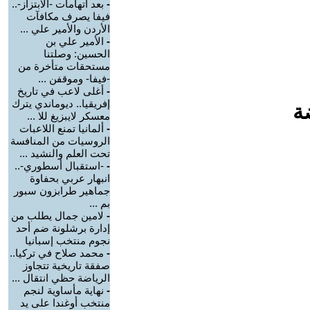
-
بعد اتهامات -الابتزاز-..
فيفا يصرف مكافآت
الأردن والأمير علي ...
-
الأمير علي بن
الحسين: وصلتنا
مستحقات متأخرة من
-فيفا- وموقفن ...
-
أغلى لاعب في تاريخ
إفريقيا.. ديوماندي يترك
ة
معسكر لايبزيغ للا ...
-
ألمانيا تمنع اللاعبات
الروسيات من المنافسة
تحت العلم والنشيد ...
-
-استقبال أسطوري-..
انبهار عربي بحفاوة
جماهير طرابزون سبور
بم ...
-
لامين جمال يطلب من
إدارة برشلونة ضم أحد
نجوم منتخب إسبانيا
-
محمد صلاح في تركيا..
صفقة تاريخية تتجاوز
الرياضة حظي انتقال ...
-
نهاية مأساوية لنجم
منتخب أوغندا على يد