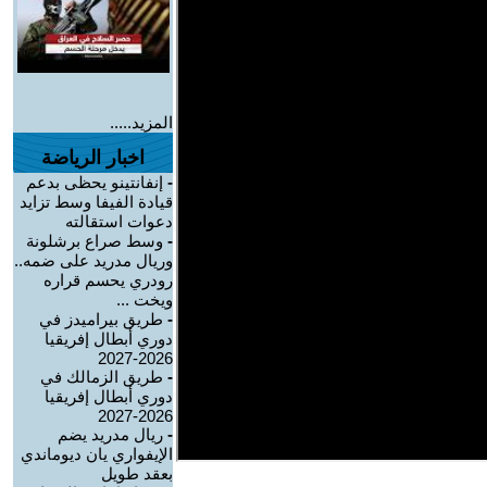
المزيد.....
اخبار الرياضة
-
إنفانتينو يحظى بدعم
قيادة الفيفا وسط تزايد
دعوات استقالته
-
وسط صراع برشلونة
وريال مدريد على ضمه..
رودري يحسم قراره
ويخت ...
-
طريق بيراميدز في
دوري أبطال إفريقيا
2026-2027
-
طريق الزمالك في
دوري أبطال إفريقيا
2026-2027
-
ريال مدريد يضم
الإيفواري يان ديوماندي
بعقد طويل