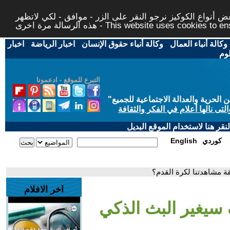
 أنواع الكوكيز نرجو النقر على الزر - موافق - لكي لاتظهر
This website uses cookies to ensure you ge
وكالة أنباء العمال
-
وكالة أنباء حقوق الإنسان
-
اخبار الرياضة
-
اخبار
لوم
التبرع للموقع - ادعمونا
حرية والعدالة الاجتماعية للجميع
"
تى نالها أعلام في الفكر والثقافة
قر هنا لاستخدام الموقع البديل
كوردي
English
اخر الافلام
2026.. كيف سيغير البث الذكي