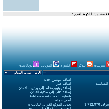
بنترست
بلوكر
فليبورد
الموبايل
بودكاست
اضافة موضوع جديد
التضامنية
اضافة خبر
إضافة يوتيوب-فلم إلى يوتيوب التمدن
إضافة كتاب إلى مكتبة التمدن
Add new article - English
أضف حملة
3,732,97
تعديل الموقع الفرعي للكاتب-ة
ابحث في موقع الحوار المتمدن