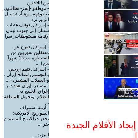
من اللاجئين
-
موظفو -إيجز- يطالبون
بحقوقهم.. وهيأة تشغيل
الزبير ترد
-
إسرائيل توقف فتيات
تسللن إلى جنوب لبنان
لإقامة مستوطنات إسرا
...
-
إسرائيل تفرج عن
معتقلين سوريين من
القنيطرة بعد 13 شهراً
من ا ...
-
إسرائيل تتهم زوجين
بالتجسس لصالح إيران..
و-العملات المشفرة- ...
-
مصادر: إيران هددت بـ-
إغراق الخليج في
الظلام- وتحويل المنطقة
...
-
أزمة استنزاف
الصواريخ الأمريكية:
تحديات الإنتاج المستدام
جاد الأفلام الجيدة
تفر ...
ا
المزيد.....