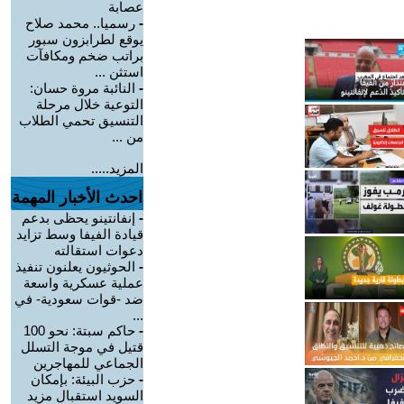
عصابة
-
رسميا.. محمد صلاح
يوقع لطرابزون سبور
براتب ضخم ومكافآت
استثن ...
-
النائبة مروة حسان:
التوعية خلال مرحلة
التنسيق تحمي الطلاب
من ...
المزيد.....
احدث الأخبار المهمة
-
إنفانتينو يحظى بدعم
قيادة الفيفا وسط تزايد
دعوات استقالته
-
الحوثيون يعلنون تنفيذ
عملية عسكرية واسعة
ضد -قوات سعودية- في
...
-
حاكم سبتة: نحو 100
قتيل في موجة التسلل
الجماعي للمهاجرين
-
حزب البيئة: بإمكان
السويد استقبال مزيد