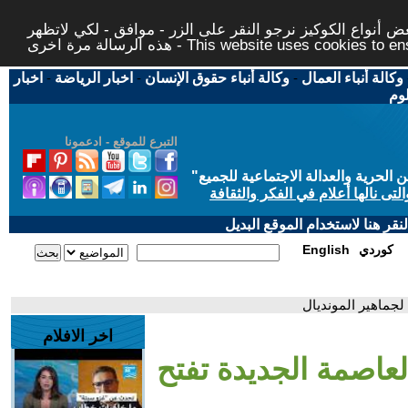
 أنواع الكوكيز نرجو النقر على الزر - موافق - لكي لاتظهر
This website uses cookies to ensure you ge
وكالة أنباء العمال
-
وكالة أنباء حقوق الإنسان
-
اخبار الرياضة
-
اخبار
لوم
التبرع للموقع - ادعمونا
حرية والعدالة الاجتماعية للجميع
"
تى نالها أعلام في الفكر والثقافة
قر هنا لاستخدام الموقع البديل
كوردي
English
 لجماهير المونديال
اخر الافلام
لعاصمة الجديدة تفتح