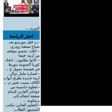
المزيد.....
اخبار الرياضة
-
رد فعل مورينيو بعد
ضياع صفقة رودري
-
-كاف- يحسم موقفه
من أزمة -فيفا-
-
-كانوا يطلبون-.. اتحاد
كوريا الجنوبية يتورط
في فضيحة تمويل خ ...
-
خسارة مليار دولار..
أزمة جديدة تطرق أبواب
الكاف بسبب تغيير ن ...
-
خطوة حاسمة من
جوليان ألفاريز لإتمام
صفقة انتقاله إلى
برشلونة ...
-
التعليم العالي: مكتب
التنسيق: الطلاب