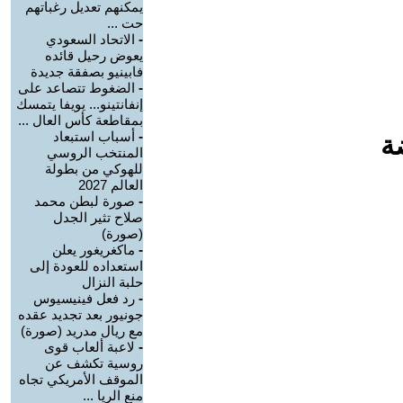
يمكنهم تعديل رغباتهم
حت ...
-
الاتحاد السعودي
يعوض رحيل قائده
فابينيو بصفقة جديدة
-
الضغوط تتصاعد على
إنفانتينو... يويفا يتمسك
بمقاطعة كأس العال ...
-
أسباب استبعاد
ة
المنتخب الروسي
للهوكي من بطولة
العالم 2027
-
صورة لبطن محمد
صلاح تثير الجدل
(صورة)
-
ماكغريغور يعلن
استعداده للعودة إلى
حلبة النزال
-
رد فعل فينيسيوس
جونيور بعد تجديد عقده
مع ريال مدريد (صورة)
-
لاعبة ألعاب قوى
روسية تكشف عن
الموقف الأمريكي تجاه
منع الريا ...