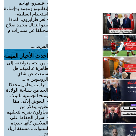
-
-فيفبرو- تهاجم
إنفانتينو وتتهمه بـ-إساءة
استخدام السلطة-
-
لغز طرابزون.. لماذا
يبدو انتقال محمد صلاح
مختلفا عن مسارات م
...
المزيد.....
احدث الأخبار المهمة
-
من نبتة متواضعة إلى
ظاهرة عالمية.. هل
سمعت عن شاي
الروبيوس م ...
-
ترامب يحاول مجددًا
الحد من سياحة الولادة
ومنح الجنسية بالولا ...
-
البعوض أذكى ممّا
تظن.. يتذكّر من
يحاولون ضربه لتجنّبهم
-
أسرار الحفاظ على
الملابس كأنها جديدة
لسنوات.. منسقة أزياء
تج ...