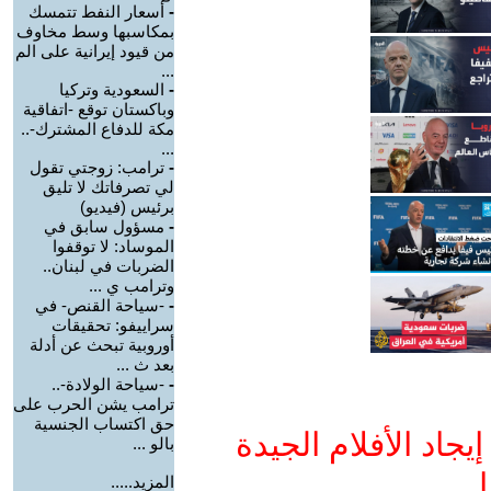
-
أسعار النفط تتمسك
بمكاسبها وسط مخاوف
من قيود إيرانية على الم
...
-
السعودية وتركيا
وباكستان توقع -اتفاقية
مكة للدفاع المشترك-..
...
-
ترامب: زوجتي تقول
لي تصرفاتك لا تليق
برئيس (فيديو)
-
مسؤول سابق في
الموساد: لا توقفوا
الضربات في لبنان..
وترامب ي ...
-
-سياحة القنص- في
سراييفو: تحقيقات
أوروبية تبحث عن أدلة
بعد ث ...
-
-سياحة الولادة-..
ترامب يشن الحرب على
حق اكتساب الجنسية
جاد الأفلام الجيدة
بالو ...
ا
المزيد.....