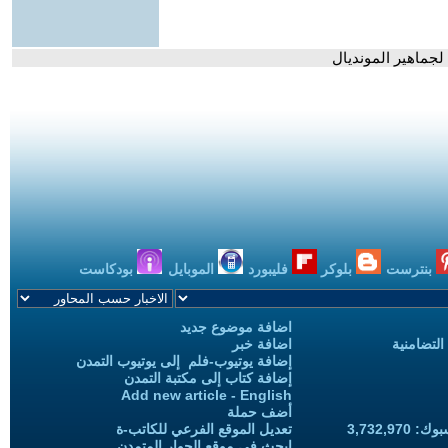
 لجماهير المونديال
بنترست
بلوكر
فليبورد
الموبايل
بودكاست
اضافة موضوع جديد
التضامنية
اضافة خبر
إضافة يوتيوب-فلم إلى يوتيوب التمدن
إضافة كتاب إلى مكتبة التمدن
Add new article - English
أضف حملة
3,732,97
تعديل الموقع الفرعي للكاتب-ة
ابحث في موقع الحوار المتمدن