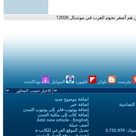
هم أصغر نجوم العرب في مونديال 2026؟
بنترست
بلوكر
فليبورد
الموبايل
بودكاست
اضافة موضوع جديد
التضامنية
اضافة خبر
إضافة يوتيوب-فلم إلى يوتيوب التمدن
إضافة كتاب إلى مكتبة التمدن
Add new article - English
أضف حملة
3,732,97
تعديل الموقع الفرعي للكاتب-ة
ابحث في موقع الحوار المتمدن