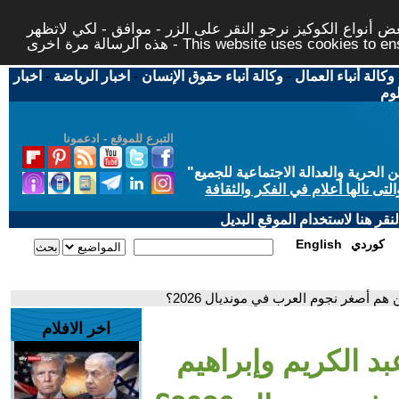
 أنواع الكوكيز نرجو النقر على الزر - موافق - لكي لاتظهر
This website uses cookies to ensure you ge
وكالة أنباء العمال
-
وكالة أنباء حقوق الإنسان
-
اخبار الرياضة
-
اخبار
لوم
التبرع للموقع - ادعمونا
حرية والعدالة الاجتماعية للجميع
"
تى نالها أعلام في الفكر والثقافة
قر هنا لاستخدام الموقع البديل
كوردي
English
هم أصغر نجوم العرب في مونديال 2026؟
اخر الافلام
د الكريم وإبراهيم