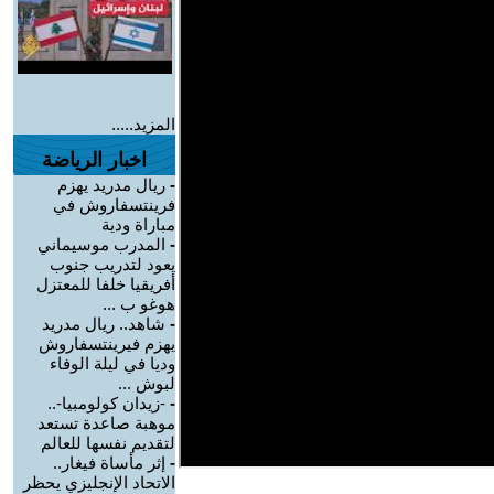
المزيد.....
اخبار الرياضة
-
ريال مدريد يهزم
فرينتسفاروش في
مباراة ودية
-
المدرب موسيماني
يعود لتدريب جنوب
أفريقيا خلفا للمعتزل
هوغو ب ...
-
شاهد.. ريال مدريد
يهزم فيرينتسفاروش
وديا في ليلة الوفاء
لبوش ...
-
-زيدان كولومبيا-..
موهبة صاعدة تستعد
لتقديم نفسها للعالم
-
إثر مأساة فيغار..
الاتحاد الإنجليزي يحظر