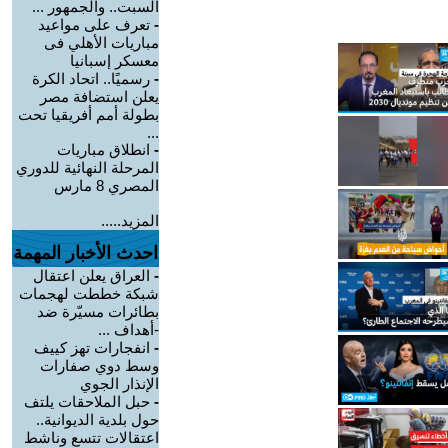
السبت.. والجمهور ...
-
تعرف على مواعيد
مباريات الأهلي فى
معسكر إسبانيا
-
رسميًا.. اتحاد الكرة
يعلن استضافة مصر
بطولة أمم أفريقيا تحت
...
-
انطلاق مباريات
المرحلة النهائية للدوري
المصري 8 مارس
المزيد.....
احدث الأخبار المهمة
-
العراق يعلن اعتقال
شبكة خططت لهجمات
بطائرات مسيّرة ضد
-أهداف ...
-
انفجارات تهز كييف
وسط دوي صفارات
الإنذار الجوي
-
حبل الملاحقات يلتف
حول بلدية الديوانية..
اعتقالات تتسع وناشط