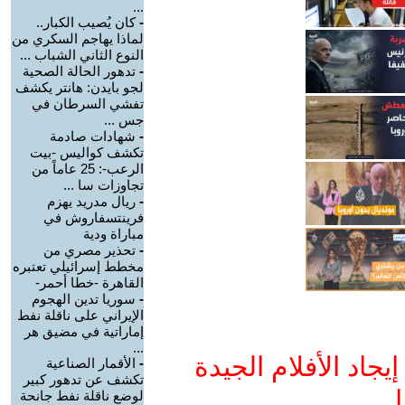
...
-
كان يُصيب الكبار..
لماذا يهاجم السكري من
النوع الثاني الشباب ...
-
تدهور الحالة الصحية
لجو بايدن: هانتر يكشف
تفشي السرطان في
جس ...
-
شهادات صادمة
تكشف كواليس -بيت
الرعب-: 25 عاماً من
تجاوزات سا ...
-
ريال مدريد يهزم
فرينتسفاروش في
مباراة ودية
-
تحذير مصري من
مخطط إسرائيلي تعتبره
القاهرة -خطا أحمر-
-
سوريا تدين الهجوم
الإيراني على ناقلة نفط
إماراتية في مضيق هر
...
جاد الأفلام الجيدة
-
الأقمار الصناعية
تكشف عن تدهور كبير
ا
لوضع ناقلة نفط جانحة