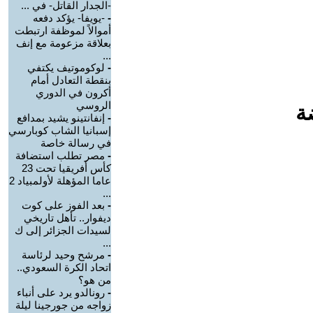
-الجدار القاتل- في ...
-
-يويفا- يؤكد دفعه
أموالاً لموظفة ارتبطت
بعلاقة مزعومة مع إنف
...
-
لوكوموتيف يكتفي
بنقطة التعادل أمام
أكرون في الدوري
الروسي
ة
-
إنفانتينو يشيد بمدافع
إسبانيا الشاب كوبارسي
في رسالة خاصة
-
مصر تطلب استضافة
كأس أفريقيا تحت 23
عاما المؤهلة لأولمبياد 2
...
-
بعد الفوز على كوت
ديفوار.. تأهل تاريخي
لسيدات الجزائر إلى ك
...
-
مرشح وحيد لرئاسة
اتحاد الكرة السعودي..
من هو؟
-
رونالدو يرد على أنباء
زواجه من جورجينا ليلة