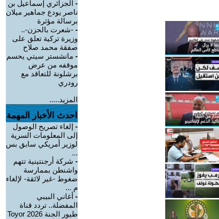
-
الجزائري إسماعيل بن
ناصر يودع جماهير ميلان
برسالة مؤثرة
-
-شعرت بالحزن-..
وزيرة تركية تعلق على
صفقة محمد صلاح
-
مانشستر سيتي يحسم
موقفه من عرض
برشلونة للتعاقد مع
رودري
المزيد.....
احدث الأخبار المهمة
-
إلغاء تصريح الوصول
إلى المعلومات السرية
لوزير أمريكي سابق بس
...
-
شركة أرجنتينية تتهم
واشنطن بممارسة
ضغوط -غير لائقة- لإلغاء
م ...
-
أغاني البيبي
المفضلة.. تردد قناة
طيور الجنة 2026 Toyor