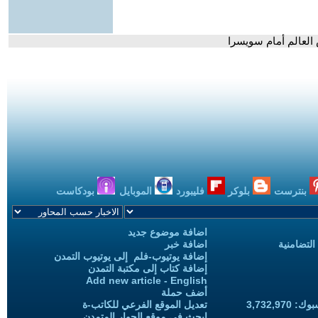
العالم أمام سويسرا
بنترست
بلوكر
فليبورد
الموبايل
بودكاست
اضافة موضوع جديد
التضامنية
اضافة خبر
إضافة يوتيوب-فلم إلى يوتيوب التمدن
إضافة كتاب إلى مكتبة التمدن
Add new article - English
أضف حملة
3,732,97
تعديل الموقع الفرعي للكاتب-ة
ابحث في موقع الحوار المتمدن