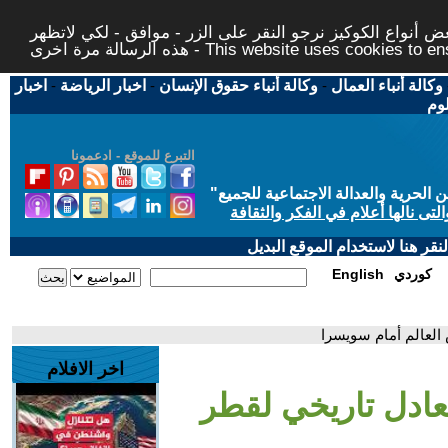
 أنواع الكوكيز نرجو النقر على الزر - موافق - لكي لاتظهر
This website uses cookies to ensure you ge
وكالة أنباء العمال
-
وكالة أنباء حقوق الإنسان
-
اخبار الرياضة
-
اخبار
لوم
التبرع للموقع - ادعمونا
حرية والعدالة الاجتماعية للجميع
"
تى نالها أعلام في الفكر والثقافة
قر هنا لاستخدام الموقع البديل
كوردي
English
العالم أمام سويسرا
اخر الافلام
تعادل تاريخي لقطر