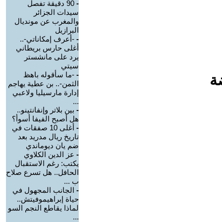
-
90 دقيقة تفصل
سيدات الجزائر
والمغرب عن مونديال
البرازيل
-
-أعرف إمكاناتي-..
أغلى حارس بريطاني
يرد على مانشستر
سيتي
-
-ما سأقوله باهظ
ة
الثمن-.. بن عطية يهاجم
إدارة مارسيليا ولاعبي
...
-
بين بلاتر وإنفانتينو..
هل أصبح الفيفا أسوأ؟
-
أغلى 10 صفقات في
تاريخ ريال مدريد بعد
ضم يان ديوماندي
-
عز الدين الكلاوي
يكتب: رغم الاستقبال
الحافل.. هل تسرع صلاح
ب ...
-
الجانب المجهول في
حياة إبراهيموفيتش..
لماذا يقاطع النجم السو
...