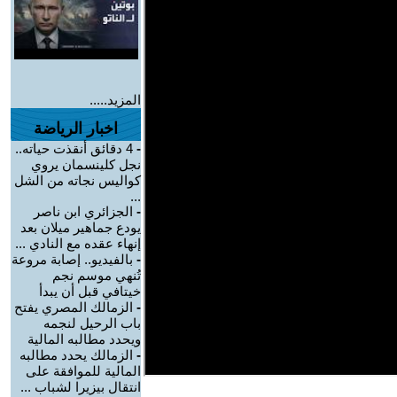
المزيد.....
اخبار الرياضة
-
4 دقائق أنقذت حياته..
نجل كلينسمان يروي
كواليس نجاته من الشل
...
-
الجزائري ابن ناصر
يودع جماهير ميلان بعد
إنهاء عقده مع النادي ...
-
بالفيديو.. إصابة مروعة
تُنهي موسم نجم
خيتافي قبل أن يبدأ
-
الزمالك المصري يفتح
باب الرحيل لنجمه
ويحدد مطالبه المالية
-
الزمالك يحدد مطالبه
المالية للموافقة على
انتقال بيزيرا لشباب ...