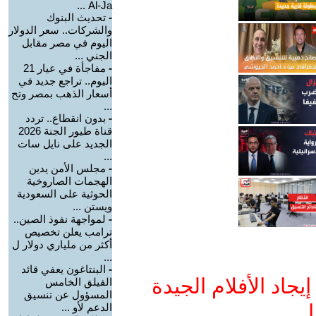
Al-Ja ...
-
تحديث البنوك
والشركات.. سعر الدولار
اليوم في مصر مقابل
الجني ...
-
مفاجأة في عيار 21
اليوم.. تراجع جديد في
أسعار الذهب بمصر وتح
...
-
بدون انقطاع.. تردد
قناة طيور الجنة 2026
الجديد على نايل سات
...
-
مجلس الأمن يدين
الهجمات الصاروخية
الحوثية على السعودية
ويستن ...
-
لمواجهة نفوذ الصين..
ترامب يعلن تخصيص
أكثر من ملياري دولار ل
...
-
البنتاغون يعفي قائد
جاد الأفلام الجيدة
الفيلق الخامس
المسؤول عن تنسيق
ا
الدعم لأو ...