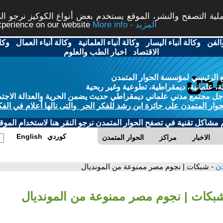
ة التصفح والنشر، الموقع يستخدم بعض أنواع الكوكيز نرجو النق
More info - المزيد
experience on our website
الفن
-
وكالة أنباء اليسار
-
وكالة أنباء العلمانية
-
وكالة أنباء العمال
-
وكا
الاقتصاد
-
اخبار الطب والعلوم
 الرئيسي لمؤسسة الحوار المتمدن
، علمانية، ديمقراطية، تطوعية وغير ربحية
ل مجتمع مدني علماني ديمقراطي حديث يضمن الحرية والعدالة الاجتم
حوار المتمدن على جائزة ابن رشد للفكر الحر والتى نالها أعلام في الفك
م مشاكل تقنية في تصفح الحوار المتمدن نرجو النقر هنا لاستخدام الموقع
كوردي
English
الاخبار
مراكز
الحوار المتمدن
دن
- شبكات | نجوم مصر ممنوعة من المونديال
شبكات | نجوم مصر ممنوعة من المونديال