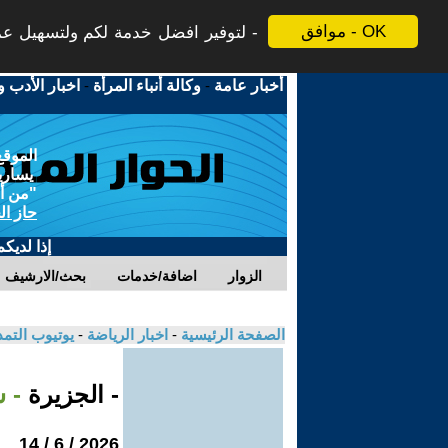
موافق - OK
لتوفير افضل خدمة لكم ولتسهيل عملي
أخبار عامة
-
وكالة أنباء المرأة
-
اخبار الأدب و
الموقع
يسارية
"من أج
حاز ال
إذا لديك
الزوار
اضافة/خدمات
بحث/الارشيف
الصفحة الرئيسية
-
اخبار الرياضة
-
يوتيوب التم
- الجزيرة
- 
2026 / 6 / 14