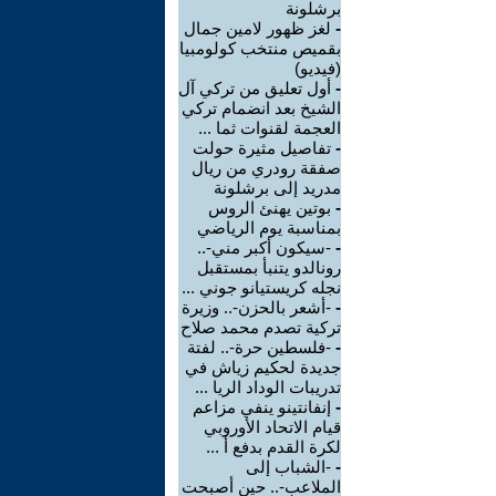
برشلونة
-
لغز ظهور لامين جمال
بقميص منتخب كولومبيا
(فيديو)
-
أول تعليق من تركي آل
الشيخ بعد انضمام تركي
العجمة لقنوات ثما ...
-
تفاصيل مثيرة حولت
صفقة رودري من ريال
مدريد إلى برشلونة
-
بوتين يهنئ الروس
بمناسبة يوم الرياضي
-
-سيكون أكبر مني-..
رونالدو يتنبأ بمستقبل
نجله كريستيانو جوني ...
-
-أشعر بالحزن-.. وزيرة
تركية تصدم محمد صلاح
-
-فلسطين حرة-.. لفتة
جديدة لحكيم زياش في
تدريبات الوداد الريا ...
-
إنفانتينو ينفي مزاعم
قيام الاتحاد الأوروبي
لكرة القدم بدفع أ ...
-
-الشباب إلى
الملاعب-.. حين أصبحت