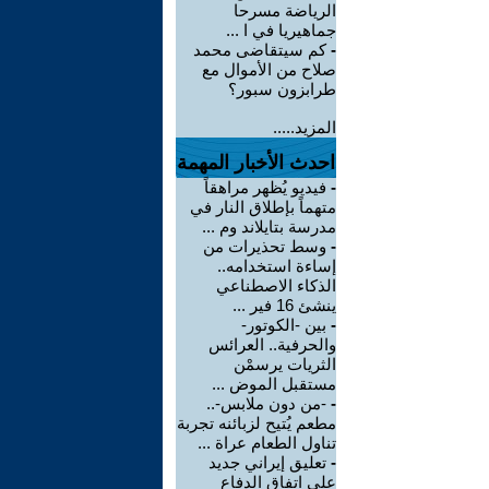
الرياضة مسرحا
جماهيريا في ا ...
-
كم سيتقاضى محمد
صلاح من الأموال مع
طرابزون سبور؟
المزيد.....
احدث الأخبار المهمة
-
فيديو يُظهر مراهقاً
متهماً بإطلاق النار في
مدرسة بتايلاند وم ...
-
وسط تحذيرات من
إساءة استخدامه..
الذكاء الاصطناعي
ينشئ 16 فير ...
-
بين -الكوتور-
والحرفية.. العرائس
الثريات يرسمْن
مستقبل الموض ...
-
-من دون ملابس-..
مطعم يُتيح لزبائنه تجربة
تناول الطعام عراة ...
-
تعليق إيراني جديد
على اتفاق الدفاع