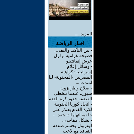
المزيد.....
اخبار الرياضة
-
بين التأكيد والنفي..
فضيحة غرامية تزلزل
عرش إنفانتينو
-
وسائل إعلام
إسرائيلية: كراهية
المصريين -المجنونة- لنا
امتدت ...
-
صلاح وطرابزون
سبور.. عندما تتخطى
الصفقة حدود كرة القدم
-
اتحاد كوريا الجنوبية
لكرة القدم يعتذر على
خلفية اتهامات بتقد ...
-
بشكل مفاجئ..
ليفربول يحسم صفقة
التعاقد مع لاعب