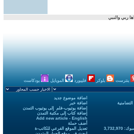
ا ربي والنبي
بنترست
بلوكر
فليبورد
الموبايل
بودكاست
اضافة موضوع جديد
التضامنية
اضافة خبر
إضافة يوتيوب-فلم إلى يوتيوب التمدن
إضافة كتاب إلى مكتبة التمدن
Add new article - English
أضف حملة
3,732,97
تعديل الموقع الفرعي للكاتب-ة
ابحث في موقع الحوار المتمدن