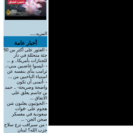
المزيد.....
أخبار عامة
-
العثور على أكثر من 50
جثة متحللة في دار
للجنازات بأمريكا.. و ...
-
-ليسوا غاضبين مني-..
ترامب ينأى بنفسه عن
استياء الناخبين من ...
-
-أتمنى أن تكون
واضحة وصريحة- .. حمد
بن جاسم يعلق على
الاتفاق ...
-
الحوثيون يعلنون شن
هجوم على -قوات
سعودية في معسكر
صحن الجن- ...
-
من سيراقب نزع سلاح
حزب الله؟ لبنان