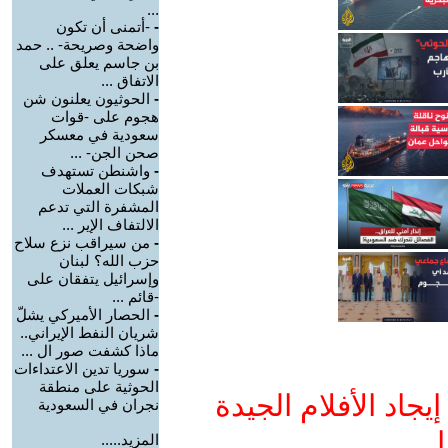
...
-
-أتمنى أن تكون
واضحة وصريحة- .. حمد
بن جاسم يعلق على
الاتفاق ...
-
الحوثيون يعلنون شن
هجوم على -قوات
سعودية في معسكر
صحن الجن- ...
-
واشنطن تستهدف
شبكات العملات
المشفرة التي تدعم
الالتفاف الإير ...
-
من سيراقب نزع سلاح
حزب الله؟ لبنان
وإسرائيل يتفقان على
-قائم ...
-
الحصار الأميركي يشلّ
شريان النفط الإيراني..
ماذا كشفت صور ال ...
-
سوريا تدين الاعتداءات
الحوثية على منطقة
جاد الأفلام الجيدة
نجران في السعودية
ا
المزيد.....