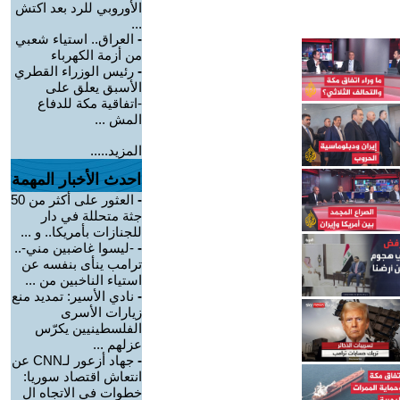
الأوروبي للرد بعد اكتش
...
-
العراق.. استياء شعبي
من أزمة الكهرباء
-
رئيس الوزراء القطري
الأسبق يعلق على
-اتفاقية مكة للدفاع
المش ...
المزيد.....
احدث الأخبار المهمة
-
العثور على أكثر من 50
جثة متحللة في دار
للجنازات بأمريكا.. و ...
-
-ليسوا غاضبين مني-..
ترامب ينأى بنفسه عن
استياء الناخبين من ...
-
نادي الأسير: تمديد منع
زيارات الأسرى
الفلسطينيين يكرّس
عزلهم ...
-
جهاد أزعور لـCNN عن
انتعاش اقتصاد سوريا:
خطوات في الاتجاه ال