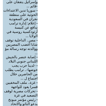
وإسرائيل يتفقان على
-قائم ...
-
سوريا تدين الاعتداءات
الحوثية على منطقة
نجران في السعودية
-
إعلام: إدارة ترامب
تدافع عن كنيسة
أرثوذكسية روسية في
الولايا ...
-
مصر.. الداخلية توقف
شابا أغضب المصريين
ووالدته توجه رسالة مؤ
...
-
إصابة عنصر بالجيش
اللبناني جنوبي البلاد
-
-لدينا حرب يجب
خوضها-.. ترامب يطلب
من الحاضرين خلال
اجتماع ل ...
-
غزة.. ملف المخفيين
قسرا يعود للواجهة
-
تحركات مصرية لوقف
التصعيد في غزة
-
رئيس مؤتمر ميونخ
يدعو الناتو والاتحاد