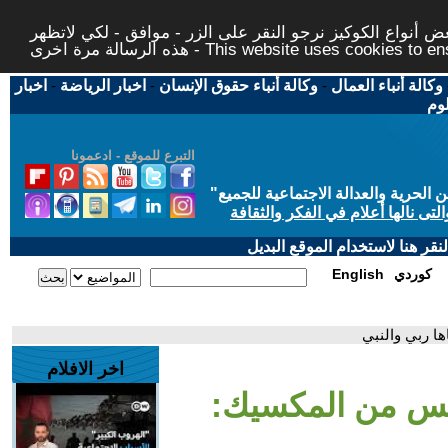
 أنواع الكوكيز نرجو النقر على الزر - موافق - لكي لاتظهر
This website uses cookies to ensure you ge
وكالة أنباء العمال
-
وكالة أنباء حقوق الإنسان
-
اخبار الرياضة
-
اخبار
لوم
التبرع للموقع - ادعمونا
حرية والعدالة الاجتماعية للجميع
"
تى نالها أعلام في الفكر والثقافة
قر هنا لاستخدام الموقع البديل
كوردي
English
ا ربي والنبي
اخر الافلام
نس من المكسيك: