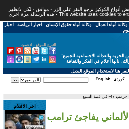
 أنواع الكوكيز نرجو النقر على الزر - موافق - لكي لاتظهر
This website uses cookies to ensure you ge
وكالة أنباء العمال
-
وكالة أنباء حقوق الإنسان
-
اخبار الرياضة
-
اخبار
لوم
التبرع للموقع - ادعمونا
حرية والعدالة الاجتماعية للجميع
"
تى نالها أعلام في الفكر والثقافة
قر هنا لاستخدام الموقع البديل
كوردي
English
قمة السبع
اخر الافلام
لألماني يفاجئ ترامب