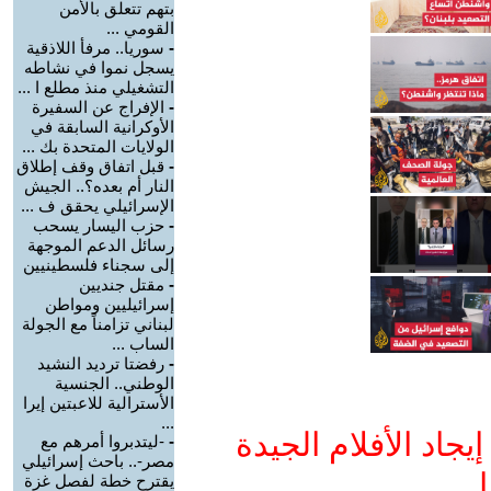
بتهم تتعلق بالأمن
القومي ...
-
سوريا.. مرفأ اللاذقية
يسجل نموا في نشاطه
التشغيلي منذ مطلع ا ...
-
الإفراج عن السفيرة
الأوكرانية السابقة في
الولايات المتحدة بك ...
-
قبل اتفاق وقف إطلاق
النار أم بعده؟.. الجيش
الإسرائيلي يحقق ف ...
-
حزب اليسار يسحب
رسائل الدعم الموجهة
إلى سجناء فلسطينيين
-
مقتل جنديين
إسرائيليين ومواطن
لبناني تزامناً مع الجولة
الساب ...
-
رفضتا ترديد النشيد
الوطني.. الجنسية
الأسترالية للاعبتين إيرا
...
جاد الأفلام الجيدة
-
-ليتدبروا أمرهم مع
مصر-.. باحث إسرائيلي
ا
يقترح خطة لفصل غزة