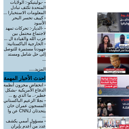
-
-بوليتيكو-: الولايات
المتحدة تكثف تبادل
المعلومات الاستخبارا ...
-
كييف تخسر البحر
الأسود
-
-الديار-: تحركات تمهد
لاجتماع محتمل بين
حزب الله والقيادة ال ...
-
الخارجية الباكستانية:
جهودنا مستمرة للتوصل
إلى حل شامل ومستد
...
المزيد.....
احدث الأخبار المهمة
-
انخفاض مخزون أنظمة
الدفاع الأمريكية -بشكل
خطير-.. ما الذي يع ...
-
نجلا الزعيم الباكستاني
المسجون عمران خان
يتحدثان لـCNN عن وا
...
-
مسؤول أممي يكشف
عدد من أعدم بإيران