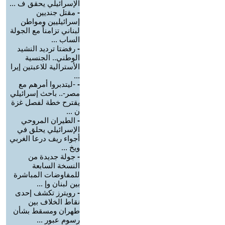
الإسرائيلي يحقق ف ...
-
مقتل جنديين
إسرائيليين ومواطن
لبناني تزامناً مع الجولة
الساب ...
-
رفضتا ترديد النشيد
الوطني.. الجنسية
الأسترالية للاعبتين إيرا
...
-
-ليتدبروا أمرهم مع
مصر-.. باحث إسرائيلي
يقترح خطة لفصل غزة
ن ...
-
الطيران المروحي
الإسرائيلي يحلق في
أجواء ريف درعا الغربي
ويخ ...
-
جولة جديدة من
النسخة السابعة
للمفاوضات المباشرة
بين لبنان وإ ...
-
رويترز تكشف إحدى
نقاط الخلاف بين
طهران ومسقط بشأن
رسوم عبور ...