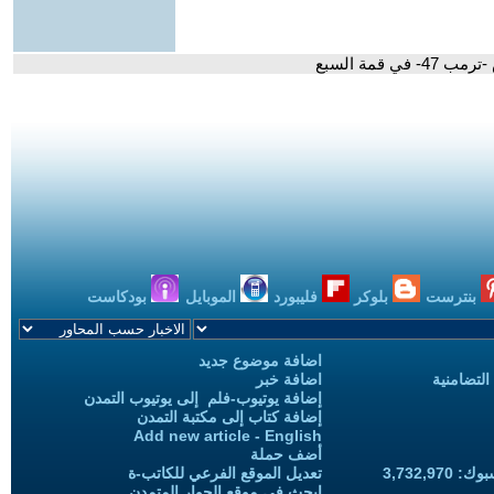
قمة السبع
بنترست
بلوكر
فليبورد
الموبايل
بودكاست
اضافة موضوع جديد
التضامنية
اضافة خبر
إضافة يوتيوب-فلم إلى يوتيوب التمدن
إضافة كتاب إلى مكتبة التمدن
Add new article - English
أضف حملة
3,732,97
تعديل الموقع الفرعي للكاتب-ة
ابحث في موقع الحوار المتمدن