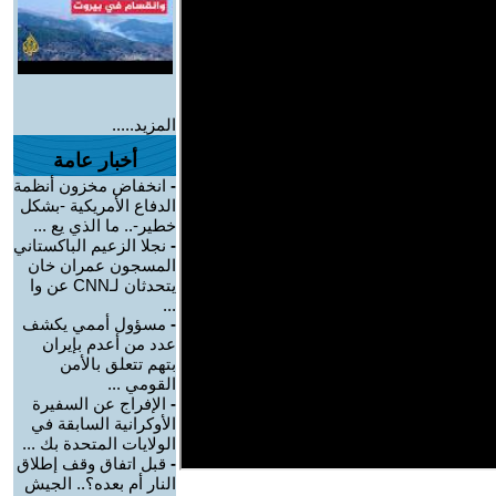
المزيد.....
أخبار عامة
-
انخفاض مخزون أنظمة
الدفاع الأمريكية -بشكل
خطير-.. ما الذي يع ...
-
نجلا الزعيم الباكستاني
المسجون عمران خان
يتحدثان لـCNN عن وا
...
-
مسؤول أممي يكشف
عدد من أعدم بإيران
بتهم تتعلق بالأمن
القومي ...
-
الإفراج عن السفيرة
الأوكرانية السابقة في
الولايات المتحدة بك ...
-
قبل اتفاق وقف إطلاق
النار أم بعده؟.. الجيش