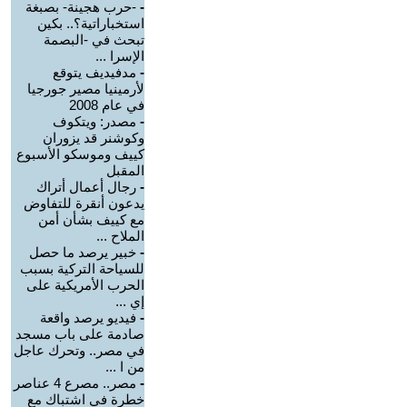
-
-حرب هجينة- بصبغة
استخباراتية؟.. بكين
تبحث في -البصمة
الإسرا ...
-
مدفيديف يتوقع
لأرمينيا مصير جورجيا
في عام 2008
-
مصدر: ويتكوف
وكوشنر قد يزوران
كييف وموسكو الأسبوع
المقبل
-
رجال أعمال أتراك
يدعون أنقرة للتفاوض
مع كييف بشأن أمن
الملاح ...
-
خبير يرصد ما حصل
للسياحة التركية بسبب
الحرب الأمريكية على
إي ...
-
فيديو يرصد واقعة
صادمة على باب مسجد
في مصر.. وتحرك عاجل
من ا ...
-
مصر.. مصرع 4 عناصر
خطرة في اشتباك مع