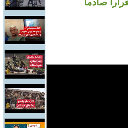
قرارا صادما