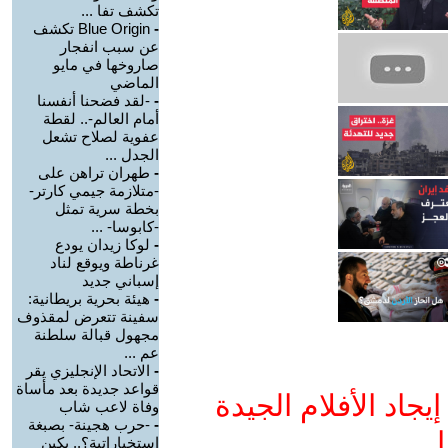
تكشف تفا ...
-
Blue Origin تكشف
عن سبب انفجار
صاروخها في مايو
الماضي
-
-لقد فضحنا أنفسنا
أمام العالم-.. لقطة
عفوية لصلاح تشعل
الجدل ...
-
طهران تراهن على
-متلازمة جيمي كارتر-
بخطة سرية تمثل
-كابوسا- ...
-
لوكا زيدان يودع
غرناطة ويوقع لناد
إسباني جديد
-
هيئة بحرية بريطانية:
سفينة تتعرض لمقذوف
مجهول قبالة سلطنة
عم ...
-
الاتحاد الإنجليزي يقر
قواعد جديدة بعد مأساة
جاد الأفلام الجيدة
وفاة لاعب شاب
-
-حرب هجينة- بصبغة
ا
استخباراتية؟.. بكين