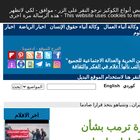
 أنواع الكوكيز نرجو النقر على الزر - موافق - لكي لاتظهر
This website uses cookies to ensure you ge
وكالة أنباء العمال
-
وكالة أنباء حقوق الإنسان
-
اخبار الرياضة
-
اخبار
لوم
التبرع للموقع - ادعمونا
حرية والعدالة الاجتماعية للجميع
"
تى نالها أعلام في الفكر والثقافة
قر هنا لاستخدام الموقع البديل
كوردي
English
ان.. ونتنياهو يتخذ قرارا صادما
اخر الافلام
رة ترمب بشأن