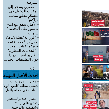
الشرطة
-
المصري يسافر إلى
المغرب للدخول في
معسكرٍ مغلق بمدينة
مراكش
-
الأهلي يتفق مع إمام
عاشور على التجديد 4
سنوات
-
“الزراعة”:هيئة A2LA
الأمريكية تُجدد اعتماد
فرع “متبقيات المب ...
-
“الخدمات البيطرية”
تنظم برنامجًا تدريبيًا
حول التطبيقات الحد ...
المزيد.....
احدث الأخبار المهمة
-
مصر.. عمرو دياب
يحتفي ببطلة كليب -لولا
البنات- في حفله بالعل
...
-
مصر.. فيديو لشخص
يتعدى على والدته
وشقيقته والداخلية