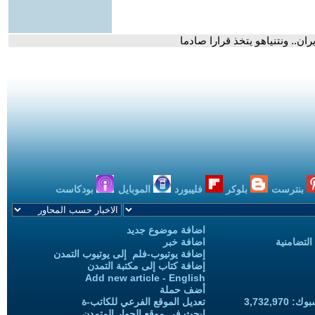
ان.. ونتنياهو يتخذ قرارا صادما
بنترست
بلوكر
فليبورد
الموبايل
بودكاست
اضافة موضوع جديد
التضامنية
اضافة خبر
إضافة يوتيوب-فلم إلى يوتيوب التمدن
إضافة كتاب إلى مكتبة التمدن
Add new article - English
أضف حملة
3,732,97
تعديل الموقع الفرعي للكاتب-ة
ابحث في موقع الحوار المتمدن