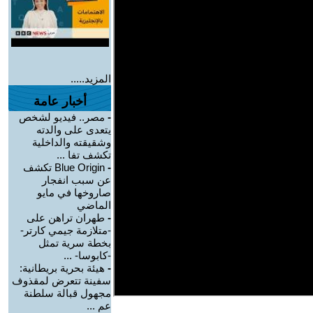
المزيد.....
أخبار عامة
-
مصر.. فيديو لشخص
يتعدى على والدته
وشقيقته والداخلية
تكشف تفا ...
-
Blue Origin تكشف
عن سبب انفجار
صاروخها في مايو
الماضي
-
طهران تراهن على
-متلازمة جيمي كارتر-
بخطة سرية تمثل
-كابوسا- ...
-
هيئة بحرية بريطانية:
سفينة تتعرض لمقذوف
مجهول قبالة سلطنة
عم ...