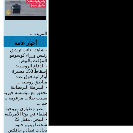
المزيد.....
أخبار عامة
-
شاهد.. نائب ترشق
رئيس وزراء كوسوفو
المؤقت بالبيض
-
الدفاع الروسية:
إسقاط 153 مسيرة
أوكرانية فوق عدة
مناطق روسية ...
-
الشرطة البريطانية
تحقق مع مؤسسة خيرية
بسبب صلات مزعومة بـ-
حم ...
-
مصرع طياري مروحية
إطفاء في يوتا الأمريكية
-
النيجر.. مقتل 22
شخصا بينهم جنود
بحادث تصادم حافلتين