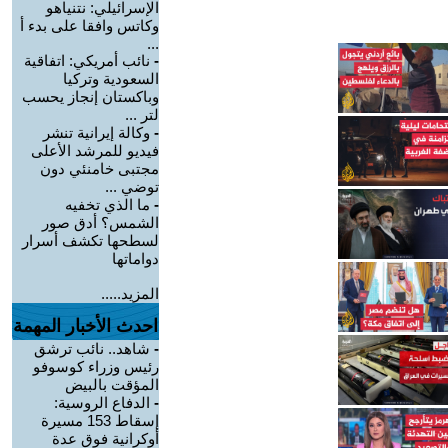
الإسرائيلي: نتنياهو
وكاتس وافقا على بدء أ
...
-
نائب أمريكي: اتفاقية
السعودية وتركيا
وباكستان إنجاز يحسب
لتر ...
-
وكالة إيرانية تنشر
فيديو للمرشد الأعلى
مجتبى خامنئي دون
توضي ...
-
ما الذي تخفيه
الشمس؟ أدق صور
لسطحها تكشف أسرار
دواماتها
المزيد.....
احدث الأخبار المهمة
-
شاهد.. نائب ترشق
رئيس وزراء كوسوفو
المؤقت بالبيض
-
الدفاع الروسية:
إسقاط 153 مسيرة
أوكرانية فوق عدة