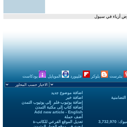
رض أزياء في سيول
بنترست
بلوكر
فليبورد
الموبايل
بودكاست
اضافة موضوع جديد
التضامنية
اضافة خبر
إضافة يوتيوب-فلم إلى يوتيوب التمدن
إضافة كتاب إلى مكتبة التمدن
Add new article - English
أضف حملة
3,732,97
تعديل الموقع الفرعي للكاتب-ة
ابحث في موقع الحوار المتمدن