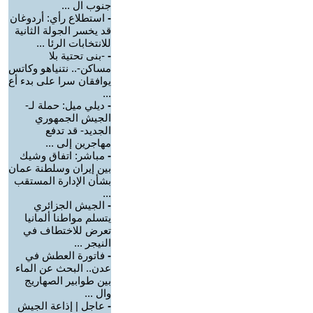
جنوب ال ...
-
استطلاع رأي: أردوغان
قد يخسر الجولة الثانية
للانتخابات الرئا ...
-
-بنى تحتية بلا
مساكن-.. نتنياهو وكاتس
يوافقان سرا على بدء أع
...
-
ديلي ميل: حملة لـ-
الجيش الجمهوري
الجديد- قد تدفع
مهاجرين إلى ...
-
مباشر: اتفاق وشيك
بين إيران وسلطنة عمان
بشأن الإدارة المستقب
...
-
الجيش الجزائري
يتسلم مواطنا ألمانيا
تعرض للاختطاف في
النيجر ...
-
فاتورة العطش في
عدن.. البحث عن الماء
بين طوابير الصهاريج
وال ...
-
عاجل | إذاعة الجيش