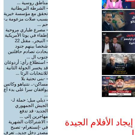
مناطق روسية ...
-
الشرطة البريطانية
تحقق مع مؤسسة خيرية
بسبب صلات مزعومة بـ-
حم ...
-
مصرع طياري مروحية
إطفاء في يوتا الأمريكية
-
النيجر.. مقتل 22
شخصا بينهم جنود
بحادث تصادم حافلتين
جنوب ال ...
-
استطلاع رأي: أردوغان
قد يخسر الجولة الثانية
للانتخابات الرئا ...
-
-بنى تحتية بلا
مساكن-.. نتنياهو وكاتس
يوافقان سرا على بدء أع
...
-
ديلي ميل: حملة لـ-
الجيش الجمهوري
الجديد- قد تدفع
مهاجرين إلى ...
جاد الأفلام الجيدة
-
الاشتراكات الشهرية
في -إنستغرام- تصبح
ا
مصدر دخل جديد.. تعرف