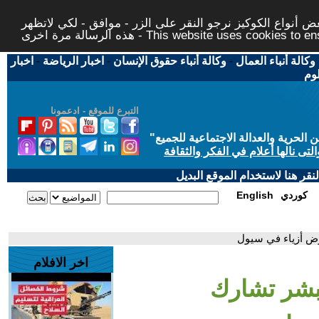
 أنواع الكوكيز نرجو النقر على الزر - موافق - لكي لاتظهر
This website uses cookies to ensure you ge
وكالة أنباء العمال
-
وكالة أنباء حقوق الإنسان
-
اخبار الرياضة
-
اخبار
لوم
التبرع للموقع - ادعمونا
حرية والعدالة الاجتماعية للجميع
"
تى نالها أعلام في الفكر والثقافة
قر هنا لاستخدام الموقع البديل
كوردي
English
رض أزياء في سيول
اخر الافلام
لبشر تشارك