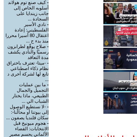
-
كيف صنع توم هولاند
أسلوبه الخاص إلى
جانب زيندايا على
السجادة ...
-
نادي الأسير
الفلسطيني: إعادة
اعتقال 80 أسيرا محررا
منذ بدء ح ...
-
صلاح يوقّع لطرابزون
رسميًا والنادي يكشف
مدة التعاقد
-
-ميتا- تعترف باختراق
نظام ذكاء اصطناعي
تابع لها لشركة أخرى د
...
-
ما بين عمليات
التجميل والجمال
الطبيعي، ماذا يختار
الشباب الي ...
-
-لا نستطيع الوصول
إلى بيوتنا أو محالّنا-:
سكان قلنديا يصفون ...
-
هجوم ميونيخ قبل
الانتخابات: القضاء
الألماني يحسم مصير