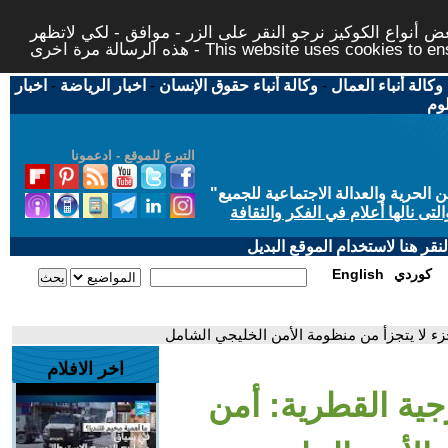
 أنواع الكوكيز نرجو النقر على الزر - موافق - لكي لاتظهر
This website uses cookies to ensure you ge
وكالة أنباء العمال
-
وكالة أنباء حقوق الإنسان
-
اخبار الرياضة
-
اخبار
لوم
التبرع للموقع - ادعمونا
حرية والعدالة الاجتماعية للجميع
"
تى نالها أعلام في الفكر والثقافة
قر هنا لاستخدام الموقع البديل
كوردي
English
زء لا يتجزأ من منظومة الأمن الخليجي الشامل
اخر الافلام
جية القطرية: أمن