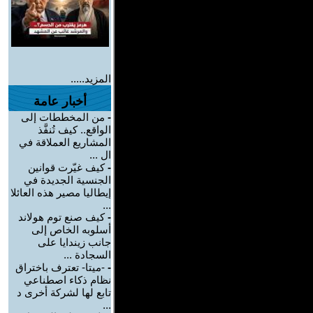
المزيد.....
أخبار عامة
-
من المخططات إلى
الواقع.. كيف تُنفَّذ
المشاريع العملاقة في
ال ...
-
كيف غيّرت قوانين
الجنسية الجديدة في
إيطاليا مصير هذه العائلا
...
-
كيف صنع توم هولاند
أسلوبه الخاص إلى
جانب زيندايا على
السجادة ...
-
-ميتا- تعترف باختراق
نظام ذكاء اصطناعي
تابع لها لشركة أخرى د
...