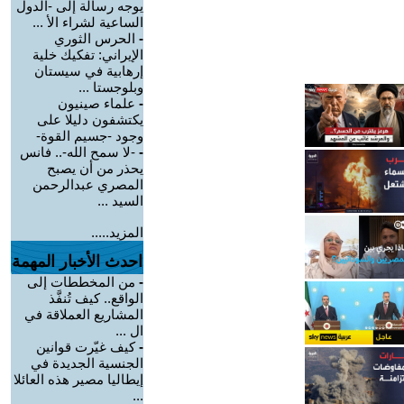
يوجه رسالة إلى -الدول
الساعية لشراء الأ ...
-
الحرس الثوري
الإيراني: تفكيك خلية
إرهابية في سيستان
وبلوجستا ...
-
علماء صينيون
يكتشفون دليلا على
وجود -جسيم القوة-
-
-لا سمح الله-.. فانس
يحذر من أن يصبح
المصري عبدالرحمن
السيد ...
المزيد.....
احدث الأخبار المهمة
-
من المخططات إلى
الواقع.. كيف تُنفَّذ
المشاريع العملاقة في
ال ...
-
كيف غيّرت قوانين
الجنسية الجديدة في
إيطاليا مصير هذه العائلا
...