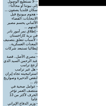
-
-لا نستطيع الوصول
إلى بيوتنا أو محالّنا-:
سكان قلنديا يصفون ...
-
هجوم ميونيخ قبل
الانتخابات: القضاء
الألماني يحسم مصير
المتهم ...
-
إطلاق نمر آمور نادر
في برية كازاخستان
-
لأسباب تتعلق بتصنيف
المعدات العسكرية..
إيطاليا تستبعد شركات
...
-
مصري الأصل.. قصة
عبد الرحمن السيد الذي
أزعج ترامب
-
هل غير ترامب
استراتيجيته تجاه إيران
لنقص الذخيرة وصواريخ
ثاد ...
-
عوامل صحية في
منتصف العمر تؤخر
الخرف لأكثر من 13
عاما
-
وزير الدفاع الإيراني