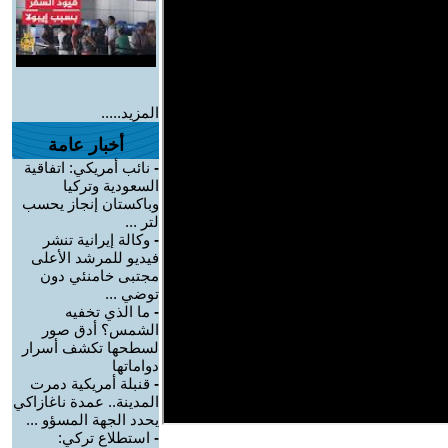
المزيد.....
أخبار عامة
-
نائب أمريكي: اتفاقية
السعودية وتركيا
وباكستان إنجاز يحسب
لتر ...
-
وكالة إيرانية تنشر
فيديو للمرشد الأعلى
مجتبى خامنئي دون
توضي ...
-
ما الذي تخفيه
الشمس؟ أدق صور
لسطحها تكشف أسرار
دواماتها
-
قنبلة أمريكية دمرت
المدينة.. عمدة ناغازاكي
يحدد الجهة المسؤو ...
-
استطلاع تركي: