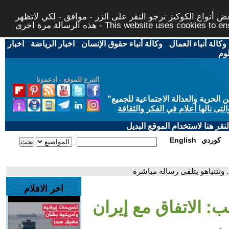
 أنواع الكوكيز نرجو النقر على الزر - موافق - لكي لاتظهر
This website uses cookies to ensure you ge
وكالة أنباء العمال
-
وكالة أنباء حقوق الإنسان
-
اخبار الرياضة
-
اخبار
لوم
التبرع للموقع - ادعمونا
حرية والعدالة الاجتماعية للجميع
"
تى نالها أعلام في الفكر والثقافة
قر هنا لاستخدام الموقع البديل
كوردي
English
. ونتنياهو يتلقى رسالة مباشرة
اخر الافلام
: الاتفاق مع إيران