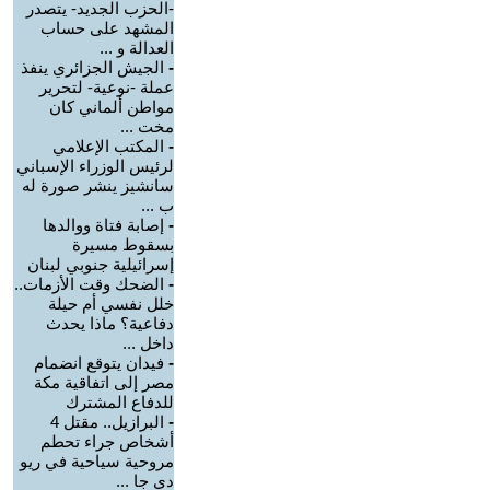
-الحزب الجديد- يتصدر
المشهد على حساب
العدالة و ...
-
الجيش الجزائري ينفذ
عملة -نوعية- لتحرير
مواطن ألماني كان
مخت ...
-
المكتب الإعلامي
لرئيس الوزراء الإسباني
سانشيز ينشر صورة له
ب ...
-
إصابة فتاة ووالدها
بسقوط مسيرة
إسرائيلية جنوبي لبنان
-
الضحك وقت الأزمات..
خلل نفسي أم حيلة
دفاعية؟ ماذا يحدث
داخل ...
-
فيدان يتوقع انضمام
مصر إلى اتفاقية مكة
للدفاع المشترك
-
البرازيل.. مقتل 4
أشخاص جراء تحطم
مروحية سياحية في ريو
دي جا ...