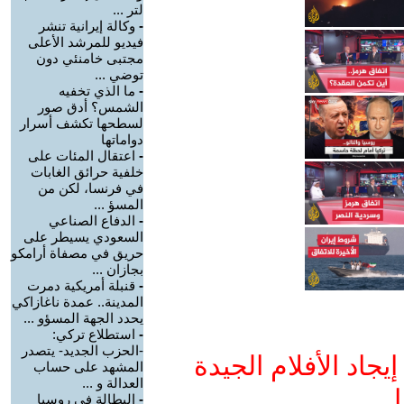
لتر ...
-
وكالة إيرانية تنشر
فيديو للمرشد الأعلى
مجتبى خامنئي دون
توضي ...
-
ما الذي تخفيه
الشمس؟ أدق صور
لسطحها تكشف أسرار
دواماتها
-
اعتقال المئات على
خلفية حرائق الغابات
في فرنسا، لكن من
المسؤ ...
-
الدفاع الصناعي
السعودي يسيطر على
حريق في مصفاة أرامكو
بجازان ...
-
قنبلة أمريكية دمرت
المدينة.. عمدة ناغازاكي
يحدد الجهة المسؤو ...
-
استطلاع تركي:
-الحزب الجديد- يتصدر
جاد الأفلام الجيدة
المشهد على حساب
العدالة و ...
ا
-
البطالة في روسيا