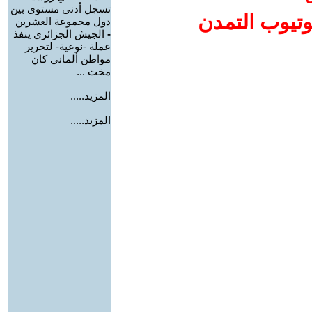
تسجل أدنى مستوى بين
وتيوب التمدن
دول مجموعة العشرين
-
الجيش الجزائري ينفذ
عملة -نوعية- لتحرير
مواطن ألماني كان
مخت ...
المزيد.....
المزيد.....