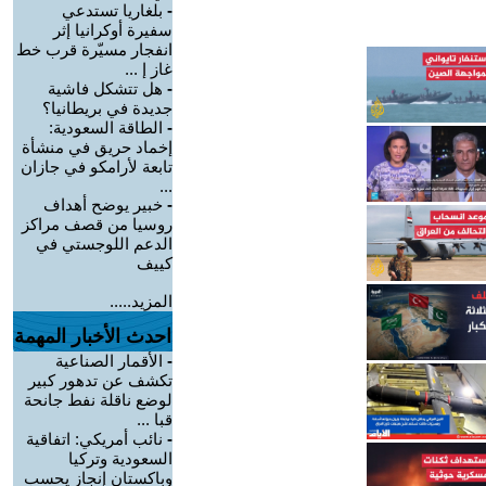
-
بلغاريا تستدعي
سفيرة أوكرانيا إثر
انفجار مسيّرة قرب خط
غاز إ ...
-
هل تتشكل فاشية
جديدة في بريطانيا؟
-
الطاقة السعودية:
إخماد حريق في منشأة
تابعة لأرامكو في جازان
...
-
خبير يوضح أهداف
روسيا من قصف مراكز
الدعم اللوجستي في
كييف
المزيد.....
احدث الأخبار المهمة
-
الأقمار الصناعية
تكشف عن تدهور كبير
لوضع ناقلة نفط جانحة
قبا ...
-
نائب أمريكي: اتفاقية
السعودية وتركيا
وباكستان إنجاز يحسب