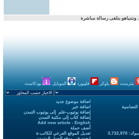
. ونتنياهو يتلقى رسالة مباشرة
بنترست
بلوكر
فليبورد
الموبايل
بودكاست
اضافة موضوع جديد
التضامنية
اضافة خبر
إضافة يوتيوب-فلم إلى يوتيوب التمدن
إضافة كتاب إلى مكتبة التمدن
Add new article - English
أضف حملة
3,732,97
تعديل الموقع الفرعي للكاتب-ة
ابحث في موقع الحوار المتمدن