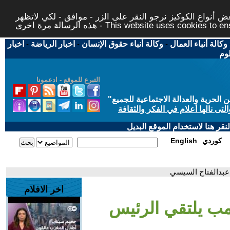
 أنواع الكوكيز نرجو النقر على الزر - موافق - لكي لاتظهر
This website uses cookies to ensure you ge
وكالة أنباء العمال
-
وكالة أنباء حقوق الإنسان
-
اخبار الرياضة
-
اخبار
لوم
التبرع للموقع - ادعمونا
حرية والعدالة الاجتماعية للجميع
"
تى نالها أعلام في الفكر والثقافة
قر هنا لاستخدام الموقع البديل
كوردي
English
عبدالفتاح السيسي
اخر الافلام
مب يلتقي الرئيس