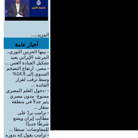
المزيد.....
أخبار عامة
-
بينها الحرس الثوري..
المرشد الإيراني يعيد
تشكيل القيادة العس ...
-
مصر.. ارتفاع التضخم
السنوي إلى 14.9%
وسط ترقب لقرار
الفائدة ...
-
-دخول العلم المصري
ممنوع- مدون مصري
يثير جدلاً في منطقة
سقار ...
-
ترامب يردّ على
مطالب إيران ويضع
شرطًا جديدًا
للمفاوضات: سنطا ...
-
ترامب يقول إنه بدوره