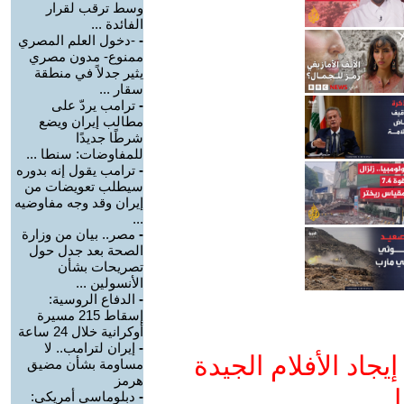
وسط ترقب لقرار
الفائدة ...
-
-دخول العلم المصري
ممنوع- مدون مصري
يثير جدلاً في منطقة
سقار ...
-
ترامب يردّ على
مطالب إيران ويضع
شرطًا جديدًا
للمفاوضات: سنطا ...
-
ترامب يقول إنه بدوره
سيطلب تعويضات من
إيران وقد وجه مفاوضيه
...
-
مصر.. بيان من وزارة
الصحة بعد جدل حول
تصريحات بشأن
الأنسولين ...
-
الدفاع الروسية:
إسقاط 215 مسيرة
أوكرانية خلال 24 ساعة
-
إيران لترامب.. لا
جاد الأفلام الجيدة
مساومة بشأن مضيق
هرمز
ا
-
دبلوماسي أمريكي: