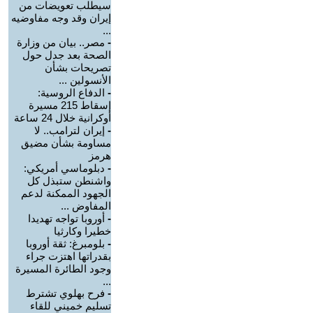
سيطلب تعويضات من
إيران وقد وجه مفاوضيه
...
-
مصر.. بيان من وزارة
الصحة بعد جدل حول
تصريحات بشأن
الأنسولين ...
-
الدفاع الروسية:
إسقاط 215 مسيرة
أوكرانية خلال 24 ساعة
-
إيران لترامب.. لا
مساومة بشأن مضيق
هرمز
-
دبلوماسي أمريكي:
واشنطن ستبذل كل
الجهود الممكنة لدعم
المفاوض ...
-
أوروبا تواجه تهديدا
خطيرا وكارثيا
-
بلومبرغ: ثقة أوروبا
بقدراتها اهتزت جراء
وجود الطائرة المسيرة
...
-
فرح بهلوي تشترط
تسليم خميني للقاء