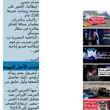
صدام حسين
-
إيطاليا.. العثور على
سفينة رومانية عمرها
2100 عام
-
راكبتان متأخرتان
تنظمان سباقا للحاق
بطائرة في مطار
موسكو
-
الداخلية المصرية ترد
على تسريب مزعوم
لمكالمة فيديو إباحية
لض ...
المزيد.....
احدث الأخبار المهمة
-
ليفربول يضم رونالد
أراوخو.. إليك تفاصيل
الصفقة وأول تعليق من
...
-
بينها الحرس الثوري..
المرشد الإيراني يعيد
تشكيل القيادة العس ...
-
مصر.. ارتفاع التضخم
السنوي إلى 14.9%