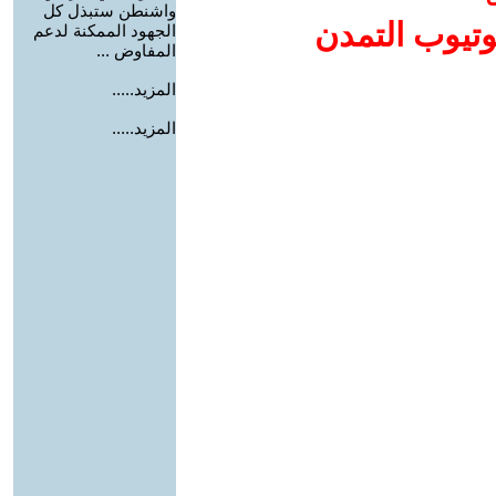
واشنطن ستبذل كل
وتيوب التمدن
الجهود الممكنة لدعم
المفاوض ...
المزيد.....
المزيد.....