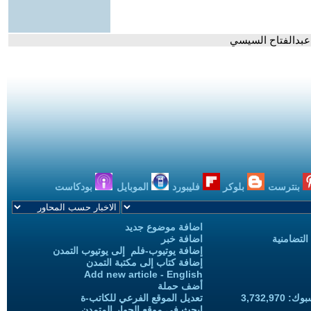
عبدالفتاح السيسي
بنترست
بلوكر
فليبورد
الموبايل
بودكاست
اضافة موضوع جديد
التضامنية
اضافة خبر
إضافة يوتيوب-فلم إلى يوتيوب التمدن
إضافة كتاب إلى مكتبة التمدن
Add new article - English
أضف حملة
3,732,97
تعديل الموقع الفرعي للكاتب-ة
ابحث في موقع الحوار المتمدن