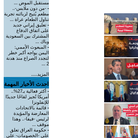
مستقبل الموض ...
-
-من دون ملابس-..
مطعم يُتيح لزبائنه تجربة
تناول الطعام عراة ...
-
تعليق إيراني جديد
على اتفاق الدفاع
المشترك بين السعودية
وباك ...
-
المبعوث الأممي:
اليمن يواجه أكبر خطر
لتجدد الصراع منذ هدنة
2 ...
المزيد.....
احدث الأخبار المهمة
-
أكثر فعالية بـ27%..
أمريكا تُجيز لقاحًا جديدًا
للإنفلونزا
-
قائمة بالاتحادات
المعارضة والمؤيدة
لرئيس -فيفا-.. وهذا
موقف ...
-
حكومة العراق تعلق
على -الخصومات- على