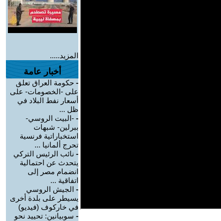
المزيد.....
أخبار عامة
-
حكومة العراق تعلق
على -الخصومات- على
أسعار نفط البلاد في
ظل ...
-
-البيت الروسي-
ببرلين- شبهات
استخباراتية فرنسية
تحرج ألمانيا ...
-
نائب الرئيس التركي
يتحدث عن احتمالية
انضمام مصر إلى
اتفاقية ...
-
الجيش الروسي
يسيطر على بلدة أخرى
في خاركوف (فيديو)
-
سوبيانين: تحييد نحو