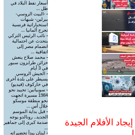
أسعار نفط البلاد في
ظل ...
-
-البيت الروسي-
ببرلين- شبهات
استخباراتية فرنسية
تحرج ألمانيا ...
-
نائب الرئيس التركي
يتحدث عن احتمالية
انضمام مصر إلى
اتفاقية ...
-
محمد صلاح ينعش
خزائن طرابزون سبور
في 3 أيام
-
الجيش الروسي
يسيطر على بلدة أخرى
في خاركوف (فيديو)
-
سوبيانين: تحييد نحو
1984 مسيرة اتجهت
نحو منطقة موسكو
خلال أس ...
-
قبل بداية الموسم
الجديد.. رونالدو يوجه
جاد الأفلام الجيدة
صدمة كبرى إلى جماهير
...
ا
-
لبنان يبدأ تحضيراته