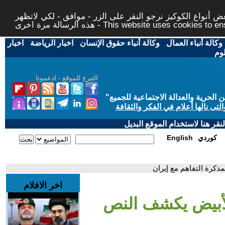
 أنواع الكوكيز نرجو النقر على الزر - موافق - لكي لاتظهر
This website uses cookies to ensure you ge
وكالة أنباء العمال
-
وكالة أنباء حقوق الإنسان
-
اخبار الرياضة
-
اخبار
لوم
التبرع للموقع - ادعمونا
حرية والعدالة الاجتماعية للجميع
"
تى نالها أعلام في الفكر والثقافة
قر هنا لاستخدام الموقع البديل
كوردي
English
كرة التفاهم مع إيران
اخر الافلام
لأبيض يكشف النص