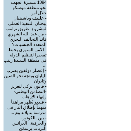
1984 مسيرة اتجهت
نحو منطقة موسكو
خلال أس ...
-
علييف وباشينيان
يبحثان التنفيذ العملي
لمشروع -طريق ترامب-
-
من عبد الله الشهري
قائد التحالف البحري
المتعدد الجنسيات؟
-
الأمن السوري يحبط
تفجيرا لتنظيم الدولة
في منطقة السيدة زينب
...
-
إعصار دولفين يضرب
اليابان ويتجه نحو الصين
وتايوان
-
قانون تركي لتعزيز
-التضامن الوطني-
وإنهاء الإرهاب
-
فيديو يُظهر مراهقاً
متهماً بإطلاق النار في
مدرسة بتايلاند وم ...
-
بين -الكوتور-
والحرفية.. العرائس
الثريات يرسمْن