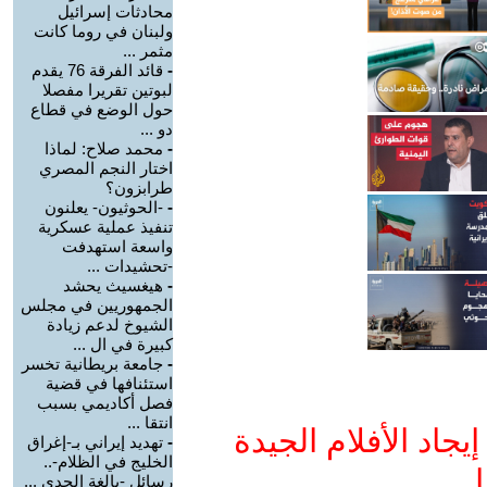
محادثات إسرائيل
ولبنان في روما كانت
مثمر ...
-
قائد الفرقة 76 يقدم
لبوتين تقريرا مفصلا
حول الوضع في قطاع
دو ...
-
محمد صلاح: لماذا
اختار النجم المصري
طرابزون؟
-
-الحوثيون- يعلنون
تنفيذ عملية عسكرية
واسعة استهدفت
-تحشيدات ...
-
هيغسيث يحشد
الجمهوريين في مجلس
الشيوخ لدعم زيادة
كبيرة في ال ...
-
جامعة بريطانية تخسر
استئنافها في قضية
فصل أكاديمي بسبب
انتقا ...
جاد الأفلام الجيدة
-
تهديد إيراني بـ-إغراق
الخليج في الظلام-..
ا
رسائل -بالغة الجدي ...