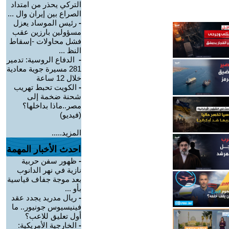
التركي يحذر من امتداد
الصراع بين إيران وال ...
-
رئيس الموساد يعزل
مسؤولين بارزين عقب
فشل محاولات -إسقاط
النظ ...
-
الدفاع الروسية: تدمير
281 مسيرة جوية معادية
خلال 12 ساعة
-
الكويت تحبط تهريب
شحنة ضخمة إلى
مصر..ماذا بداخلها؟
(فيديو)
المزيد.....
احدث الأخبار المهمة
-
ظهور سفن حربية
نازية في نهر الدانوب
بعد موجة جفاف قياسية
بأو ...
-
ريال مدريد يجدد عقد
فينيسيوس جونيور.. ما
أول تعليق للاعب؟
-
الخارجية الأمريكية: