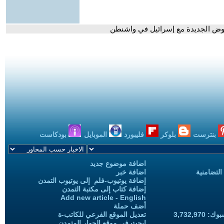
تفاوض الجديدة مع إسرائيل في واشنطن
بنترست
بلوكر
فليبورد
الموبايل
بودكاست
اضافة موضوع جديد
التضامنية
اضافة خبر
إضافة يوتيوب-فلم إلى يوتيوب التمدن
إضافة كتاب إلى مكتبة التمدن
Add new article - English
أضف حملة
3,732,97
تعديل الموقع الفرعي للكاتب-ة
ابحث في موقع الحوار المتمدن