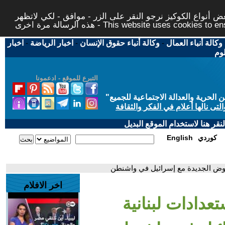
 أنواع الكوكيز نرجو النقر على الزر - موافق - لكي لاتظهر
This website uses cookies to ensure you ge
وكالة أنباء العمال
-
وكالة أنباء حقوق الإنسان
-
اخبار الرياضة
-
اخبار
لوم
التبرع للموقع - ادعمونا
حرية والعدالة الاجتماعية للجميع
"
تى نالها أعلام في الفكر والثقافة
قر هنا لاستخدام الموقع البديل
كوردي
English
تفاوض الجديدة مع إسرائيل في واشنطن
اخر الافلام
عدادات لبنانية