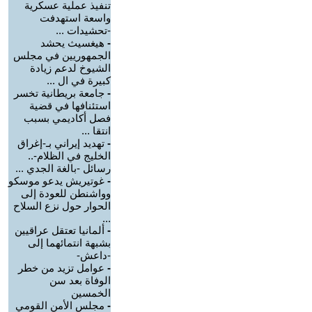
تنفيذ عملية عسكرية
واسعة استهدفت
-تحشيدات ...
-
هيغسيث يحشد
الجمهوريين في مجلس
الشيوخ لدعم زيادة
كبيرة في ال ...
-
جامعة بريطانية تخسر
استئنافها في قضية
فصل أكاديمي بسبب
انتقا ...
-
تهديد إيراني بـ-إغراق
الخليج في الظلام-..
رسائل -بالغة الجدي ...
-
غوتيريش يدعو موسكو
وواشنطن للعودة إلى
الحوار حول نزع السلاح
...
-
ألمانيا تعتقل عراقيين
بشبهة انتمائهما إلى
-داعش-
-
عوامل تزيد من خطر
الوفاة بعد سن
الخمسين
-
مجلس الأمن القومي