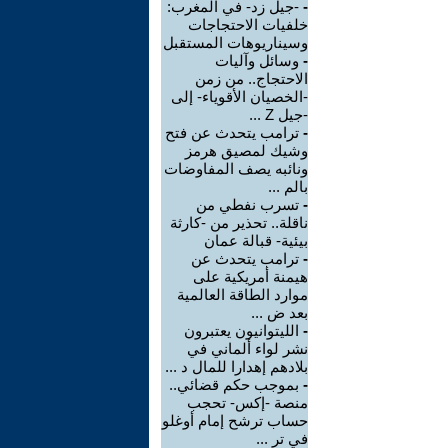
-
-جيل زد- في المغرب:
خلفيات الاحتجاجات
وسيناريوهات المستقبل
-
وسائل وآليات
الاحتجاج.. من زمن
-الخصيان الأقوياء- إلى
-جيل Z ...
-
ترامب يتحدث عن فتح
وشيك لمصيق هرمز
ونائبه يصف المفاوضات
بالم ...
-
تسرب نفطي من
ناقلة.. تحذير من -كارثة
بيئية- قبالة عمان
-
ترامب يتحدث عن
هيمنة أمريكية على
موارد الطاقة العالمية
بعد ض ...
-
الليتوانيون يعتبرون
نشر لواء ألماني في
بلادهم إهدارا للمال د ...
-
بموجب حكم قضائي..
منصة -إكس- تحجب
حساب ترشح إمام أوغلو
في تر ...