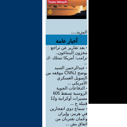
المزيد.....
أخبار عامة
-
بعد تقارير عن تراجع
مخزون البنتاغون..
ترامب: أمريكا تمتلك -ك
...
-
عبدالرحمن السيد
يوضح لـCNN موقفه من
التمويل العسكري
الأمريكي ...
-
الدفاعات الجوية
الروسية تسقط 605
مسيرات أوكرانية و12
قنبلة ج ...
-
سماع دوي انفجارين
في هرمز، وإيران
وعُمان تقتربان من
اتفاق بش ...