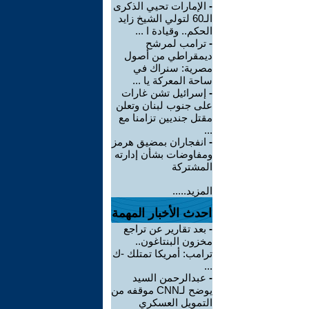
-
الإمارات تحيي الذكرى
الـ60 لتولي الشيخ زايد
الحكم.. وقيادة ا ...
-
ترامب لمرشح
ديمقراطي من أصول
مصرية: سنراك في
ساحة المعركة يا ...
-
إسرائيل تشن غارات
على جنوب لبنان وتعلن
مقتل جنديين تزامنا مع
...
-
انفجاران بمضيق هرمز
ومفاوضات بشأن إدارته
المشتركة
المزيد.....
احدث الأخبار المهمة
-
بعد تقارير عن تراجع
مخزون البنتاغون..
ترامب: أمريكا تمتلك -ك
...
-
عبدالرحمن السيد
يوضح لـCNN موقفه من
التمويل العسكري