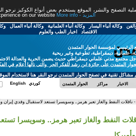
ة التصفح والنشر، الموقع يستخدم بعض أنواع الكوكيز نرجو النق
More info - المزيد
experience on our website
الفن
-
وكالة أنباء اليسار
-
وكالة أنباء العلمانية
-
وكالة أنباء العمال
-
وكا
الاقتصاد
-
اخبار الطب والعلوم
 الرئيسي لمؤسسة الحوار المتمدن
، علمانية، ديمقراطية، تطوعية وغير ربحية
ل مجتمع مدني علماني ديمقراطي حديث يضمن الحرية والعدالة الاجتم
حوار المتمدن على جائزة ابن رشد للفكر الحر والتى نالها أعلام في الفك
م مشاكل تقنية في تصفح الحوار المتمدن نرجو النقر هنا لاستخدام الموقع
كوردي
English
الاخبار
مراكز
الحوار المتمدن
- ناقلات النفط والغاز تعبر هرمز.. وسويسرا تستعد لاستقبال وفدي إيران وأ
اقلات النفط والغاز تعبر هرمز.. وسويسرا تستعد
أميركا