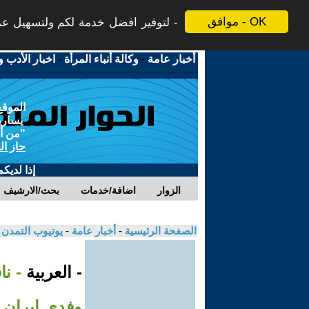
موافق - OK
لتوفير افضل خدمة لكم ولتسهيل عملي
أخبار عامة
-
وكالة أنباء المرأة
-
اخبار الأدب و
الموقع
يسارية
"من أج
حاز ال
إذا لديك
الزوار
اضافة/خدمات
بحث/الارشيف
الصفحة الرئيسية
-
أخبار عامة
-
يوتيوب التمدن
- العربية
- ن
وفدي إيران و