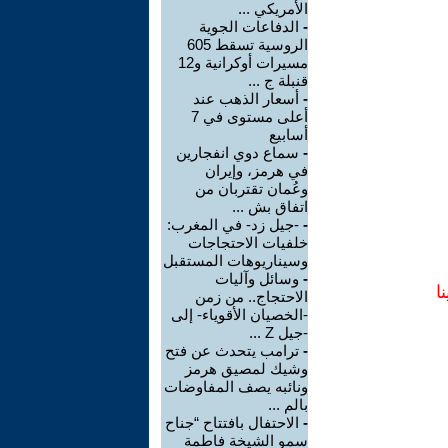
الأمريكي ...
-
الدفاعات الجوية
الروسية تسقط 605
مسيرات أوكرانية و12
قنبلة ج ...
-
أسعار الذهب عند
أعلى مستوى في 7
أسابيع
-
سماع دوي انفجارين
في هرمز، وإيران
وعُمان تقتربان من
اتفاق بش ...
-
-جيل زد- في المغرب:
خلفيات الاحتجاجات
وسيناريوهات المستقبل
-
وسائل وآليات
ا
الاحتجاج.. من زمن
-الخصيان الأقوياء- إلى
-جيل Z ...
-
ترامب يتحدث عن فتح
وشيك لمصيق هرمز
ونائبه يصف المفاوضات
بالم ...
-
الاحتفال بافتتاح “جناح
سمو الشيخة فاطمة