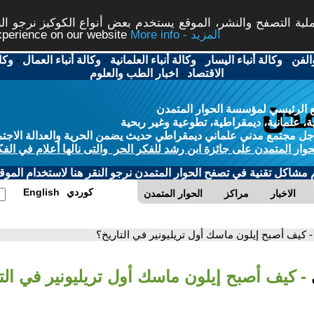
ة التصفح والنشر، الموقع يستخدم بعض أنواع الكوكيز نرجو النق
More info - المزيد
experience on our website
الفن
-
وكالة أنباء اليسار
-
وكالة أنباء العلمانية
-
وكالة أنباء العمال
-
وكا
الاقتصاد
-
اخبار الطب والعلوم
 الرئيسي لمؤسسة الحوار المتمدن
، علمانية، ديمقراطية، تطوعية وغير ربحية
ل مجتمع مدني علماني ديمقراطي حديث يضمن الحرية والعدالة الاجتم
حوار المتمدن على جائزة ابن رشد للفكر الحر والتى نالها أعلام في الفك
م مشاكل تقنية في تصفح الحوار المتمدن نرجو النقر هنا لاستخدام الموقع
كوردي
English
الاخبار
مراكز
الحوار المتمدن
- كيف أصبح إيلون ماسك أول تريليونير في التاريخ؟
- كيف أصبح إيلون ماسك أول تريليونير في الت