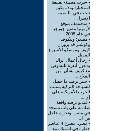
-
-حرب هجينة- بصبغة
استخباراتية؟.. بكين
تبحث في -البصمة
الإسرا ...
-
مدفيديف يتوقع
لأرمينيا مصير جورجيا
في عام 2008
-
مصدر: ويتكوف
وكوشنر قد يزوران
كييف وموسكو الأسبوع
المقبل
-
رجال أعمال أتراك
يدعون أنقرة للتفاوض
مع كييف بشأن أمن
الملاح ...
-
خبير يرصد ما حصل
للسياحة التركية بسبب
الحرب الأمريكية على
إي ...
-
فيديو يرصد واقعة
صادمة على باب مسجد
في مصر.. وتحرك عاجل
من ا ...
-
مصر.. مصرع 4 عناصر
خطرة في اشتباك مع