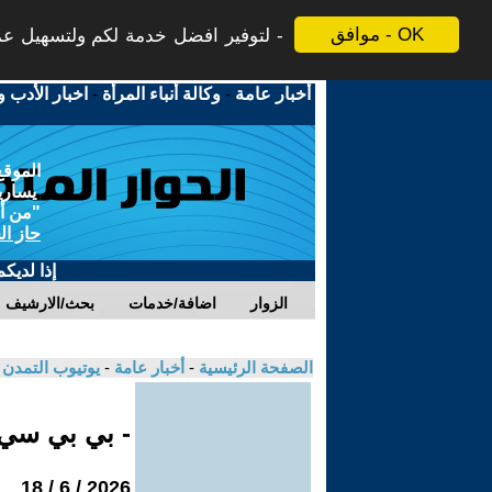
موافق - OK
لتوفير افضل خدمة لكم ولتسهيل عملي
أخبار عامة
-
وكالة أنباء المرأة
-
اخبار الأدب و
الموقع
يسارية
"من أج
حاز ال
إذا لديك
الزوار
اضافة/خدمات
بحث/الارشيف
الصفحة الرئيسية
-
أخبار عامة
-
يوتيوب التمدن
- بي بي سي
2026 / 6 / 18