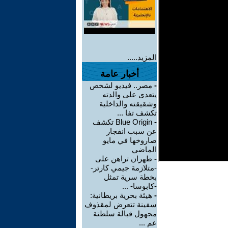
المزيد.....
أخبار عامة
-
مصر.. فيديو لشخص
يتعدى على والدته
وشقيقته والداخلية
تكشف تفا ...
-
Blue Origin تكشف
عن سبب انفجار
صاروخها في مايو
الماضي
-
طهران تراهن على
-متلازمة جيمي كارتر-
بخطة سرية تمثل
-كابوسا- ...
-
هيئة بحرية بريطانية:
سفينة تتعرض لمقذوف
مجهول قبالة سلطنة
عم ...