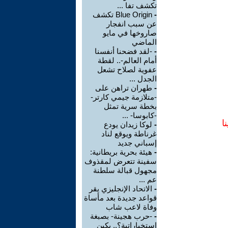
تكشف تفا ...
-
Blue Origin تكشف
عن سبب انفجار
صاروخها في مايو
الماضي
-
-لقد فضحنا أنفسنا
أمام العالم-.. لقطة
عفوية لصلاح تشعل
الجدل ...
-
طهران تراهن على
-متلازمة جيمي كارتر-
بخطة سرية تمثل
-كابوسا- ...
ا
-
لوكا زيدان يودع
غرناطة ويوقع لناد
إسباني جديد
-
هيئة بحرية بريطانية:
سفينة تتعرض لمقذوف
مجهول قبالة سلطنة
عم ...
-
الاتحاد الإنجليزي يقر
قواعد جديدة بعد مأساة
وفاة لاعب شاب
-
-حرب هجينة- بصبغة
استخباراتية؟.. بكين