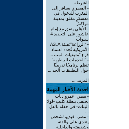
الشرطة
-
المصري يسافر إلى
المغرب للدخول في
معسكرٍ مغلق بمدينة
مراكش
-
الأهلي يتفق مع إمام
عاشور على التجديد 4
سنوات
-
“الزراعة”:هيئة A2LA
الأمريكية تُجدد اعتماد
فرع “متبقيات المب ...
-
“الخدمات البيطرية”
تنظم برنامجًا تدريبيًا
حول التطبيقات الحد ...
المزيد.....
احدث الأخبار المهمة
-
مصر.. عمرو دياب
يحتفي ببطلة كليب -لولا
البنات- في حفله بالعل
...
-
مصر.. فيديو لشخص
يتعدى على والدته
وشقيقته والداخلية