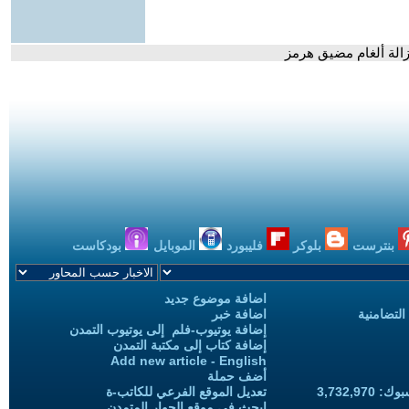
إزالة ألغام مضيق هرمز
بنترست
بلوكر
فليبورد
الموبايل
بودكاست
اضافة موضوع جديد
التضامنية
اضافة خبر
إضافة يوتيوب-فلم إلى يوتيوب التمدن
إضافة كتاب إلى مكتبة التمدن
Add new article - English
أضف حملة
3,732,97
تعديل الموقع الفرعي للكاتب-ة
ابحث في موقع الحوار المتمدن