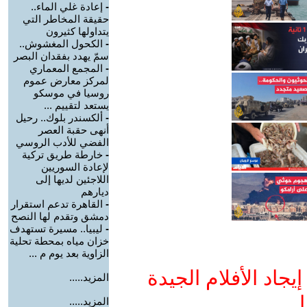
-
إعادة غلي الماء..
حقيقة المخاطر التي
يتداولها كثيرون
-
الكحول المغشوش..
سمّ يهدد بفقدان البصر
-
المجمع المعماري
لمركز معارض عموم
روسيا في موسكو
يستعد لتقييم ...
-
ألكسندر بلوك.. رحيل
أنهى حقبة العصر
الفضي للأدب الروسي
-
خارطة طريق تركية
لإعادة السوريين
اللاجئين لديها إلى
ديارهم
-
القاهرة تدعم استقرار
دمشق وتقدم لها النصح
-
ليبيا.. مسيرة تستهدف
خزان مياه بمحطة تحلية
الزاوية بعد يوم م ...
جاد الأفلام الجيدة
المزيد.....
ا
المزيد.....