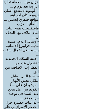
خزان مياه بمحطة تحلية
الزاوية بعد يوم م ...
-
-لوموند-: منتجع -سان
تروبيه- كان أحد أهم
مواقع جيفري إبستين ...
-
ألمانيا.. حزب
فاغنكنيخت يفتح الباب
أمام ائتلاف مع -البديل-
ل ...
-
وسائل إعلام: عمدة
مدينة فرايبرغ الألمانية
يتسبب في أعمال شغب
...
-
هيئة السكك الحديدية
: تشغيل عدد من
القطارات الإضافية بين
الق ...
-
زهرة النيل.. قاتل
ليلكي يخنق الأنهار
-
ميشيغان على خط
الكونغرس.. هل ينجح
عبد السيد في توحيد
حزب منق ...
-
تداعيات خطيرة جراء
الحصار الإسرائيلي على