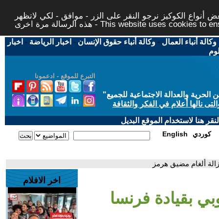
 أنواع الكوكيز نرجو النقر على الزر - موافق - لكي لاتظهر
This website uses cookies to ensure you ge
وكالة أنباء العمال
-
وكالة أنباء حقوق الإنسان
-
اخبار الرياضة
-
اخبار
لوم
التبرع للموقع - ادعمونا
حرية والعدالة الاجتماعية للجميع
"
تى نالها أعلام في الفكر والثقافة
قر هنا لاستخدام الموقع البديل
كوردي
English
إزالة ألغام مضيق هرمز
اخر الافلام
وبي بقيادة فرنسا