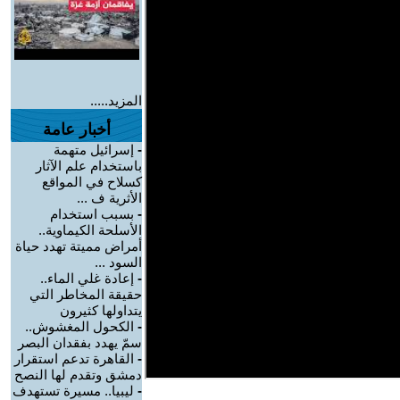
المزيد.....
أخبار عامة
-
إسرائيل متهمة
باستخدام علم الآثار
كسلاح في المواقع
الأثرية ف ...
-
بسبب استخدام
الأسلحة الكيماوية..
أمراض مميتة تهدد حياة
السود ...
-
إعادة غلي الماء..
حقيقة المخاطر التي
يتداولها كثيرون
-
الكحول المغشوش..
سمّ يهدد بفقدان البصر
-
القاهرة تدعم استقرار
دمشق وتقدم لها النصح
-
ليبيا.. مسيرة تستهدف