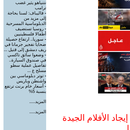
نتنياهو يثير غضب
ترامب
-
قاليباف: لسنا بحاجة
إلى مزيد من
الدبلوماسية المسرحية
-
روسيا تستضيف
أطفالا فلسطينيين
-
سوريا.. ارتفاع حصيلة
ضحايا تفجير جرمانا في
ريف دمشق إلى قتيل ...
-
وضعوا سائق تاكسي
في صندوق السيارة..
تفاصيل عملية سطو
مسلح ع ...
-
توتر دبلوماسي بين
واشنطن وباريس
-
أسعار خام برنت ترتفع
بنسبة 5%
المزيد.....
المزيد.....
جاد الأفلام الجيدة
ا