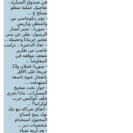
في صندوق السيارة..
تفاصيل عملية سطو
مسلح ع ...
-
توتر دبلوماسي بين
واشنطن وباريس
-
سوريا.. -منبر أنصار
الرسول- يعلن عن تبني
تفجير جرمانا وحصيلة ...
-
-نفاد الذخيرة-.. ترامب
غاضب من تقارير
تضعف موقفه في
المفاوضا ...
-
سوريا: قتيلان و13
جريحا على الأقل
بانفجار عبوة ناسفة
استهدفت ...
-
حوار تحت ضجيج
المسيّرات.. ماذا يجري
خلف كواليس حرب
أوكرانيا؟ ...
-
اتفاق شراكة مع تيك
توك يتيح لصناع
المحتوى استخدام
شخصيات ديز ...
-
بعد أزمة ضياء