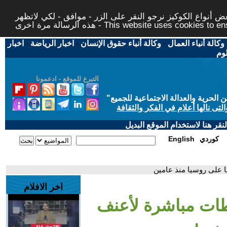
 أنواع الكوكيز نرجو النقر على الزر - موافق - لكي لاتظهر
This website uses cookies to ensure you ge
وكالة أنباء العمال
-
وكالة أنباء حقوق الإنسان
-
اخبار الرياضة
-
اخبار
لوم
التبرع للموقع - ادعمونا
حرية والعدالة الاجتماعية للجميع
"
تى نالها أعلام في الفكر والثقافة
قر هنا لاستخدام الموقع البديل
كوردي
English
 على روسيا منذ عامين
اخر الافلام
طات مباشرة لأعنف