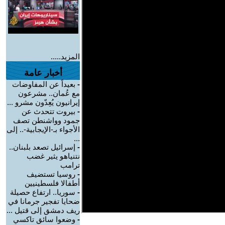
المزيد.....
أخبار عامة
-
بعيداً عن المفاوضات
مع عُمان.. مشرعون
إيرانيون يُعِدّون مشرو ...
-
بيروت تتحدث عن
جمود وواشنطن تصف
الأجواء بـ-الإيجابية-.. إلى
...
-
إسرائيل تصعد بلبنان..
نتنياهو يثير غضب
ترامب
-
روسيا تستضيف
أطفالا فلسطينيين
-
سوريا.. ارتفاع حصيلة
ضحايا تفجير جرمانا في
ريف دمشق إلى قتيل ...
-
وضعوا سائق تاكسي