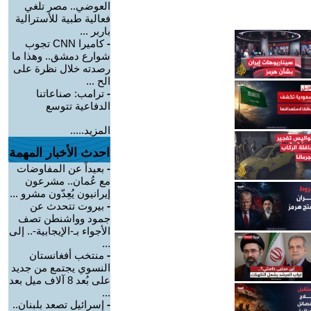
العوضي.. مصر تلغي
فعالية طبية للأسترالية
باربر ...
-
كاميرا CNN تجوب
شوارع دمشق.. وهذا ما
رصدته خلال نظرة على
الح ...
-
ترامب: صناعاتنا
الدفاعية تتوسع
المزيد.....
احدث الأخبار المهمة
-
بعيداً عن المفاوضات
مع عُمان.. مشرعون
إيرانيون يُعِدّون مشرو ...
-
بيروت تتحدث عن
جمود وواشنطن تصف
الأجواء بـ-الإيجابية-.. إلى
...
-
منتخب أفغانستان
النسوي يجتمع من جديد
على بُعد 8 آلاف ميل بعد
...
-
إسرائيل تصعد بلبنان..