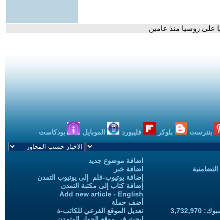
 على روسيا منذ عامين
بنترست
بلوكر
فليبورد
الموبايل
بودكاست
اضافة موضوع جديد
التضامنية
اضافة خبر
إضافة يوتيوب-فلم إلى يوتيوب التمدن
إضافة كتاب إلى مكتبة التمدن
Add new article - English
أضف حملة
3,732,97
تعديل الموقع الفرعي للكاتب-ة
ابحث في موقع الحوار المتمدن