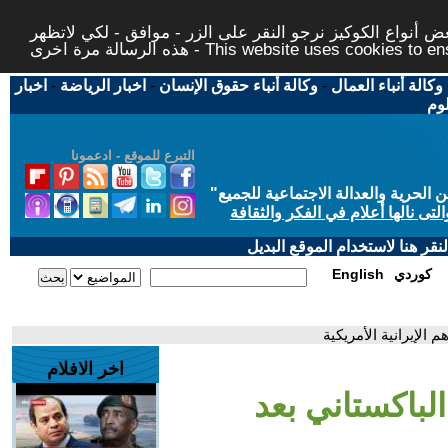
 أنواع الكوكيز نرجو النقر على الزر - موافق - لكي لاتظهر
This website uses cookies to ensure you ge
وكالة أنباء العمال
-
وكالة أنباء حقوق الإنسان
-
اخبار الرياضة
-
اخبار
لوم
التبرع للموقع - ادعمونا
حرية والعدالة الاجتماعية للجميع
"
تى نالها أعلام في الفكر والثقافة
قر هنا لاستخدام الموقع البديل
كوردي
English
الإيرانية الأمريكية
اخر الافلام
لباكستاني بعد