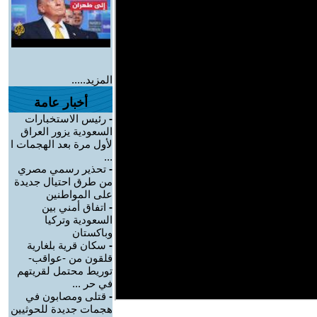
المزيد.....
أخبار عامة
-
رئيس الاستخبارات
السعودية يزور العراق
لأول مرة بعد الهجمات ا
...
-
تحذير رسمي مصري
من طرق احتيال جديدة
على المواطنين
-
اتفاق أمني بين
السعودية وتركيا
وباكستان
-
سكان قرية بلغارية
قلقون من -عواقب-
توريط محتمل لقريتهم
في حر ...
-
قتلى ومصابون في
هجمات جديدة للحوثيين