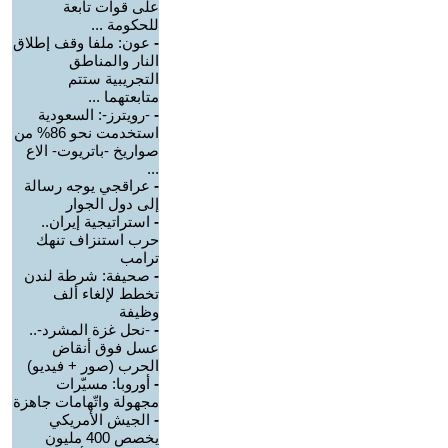
على قوات تابعة
للحكومة ...
-
عون: ملفا وقف إطلاق
النار والمناطق
التجريبية ستتم
متابعتهما ...
-
-رويترز-: السعودية
استخدمت نحو 86% من
صواريخ -باتريوت- الاع
...
-
عراقجي يوجه رسالة
إلى دول الجوار
-
استراتيجية إيران..
حرب استنزاف تنهك
ترامب
-
صحيفة: شرطة لندن
تخطط لإلغاء ألف
وظيفة
-
-نحل غزة المشرد-..
عسل فوق أنقاض
الحرب (صور + فيديو)
-
أوروبا: مسيّرات
مجهولة واتّهامات جاهزة
-
الجيش الأمريكي
يخصص 400 مليون