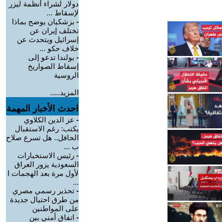
دولار لشراء أنظمة ليزر
لإسقاط ...
-
بزشكيان يوضح بماذا
تختلف إيران عن
إسرائيل ويتحدث عن
خلاف حكو ...
-
بولندا تدعو إلى
إسقاط الصواريخ
الروسية
المزيد.....
احدث الأخبار المهمة
-
عز الدين الكلاوي
يكتب: رغم الاستقبال
الحافل.. هل تسرع صلاح
ب ...
-
رئيس الاستخبارات
السعودية يزور العراق
لأول مرة بعد الهجمات ا
...
-
تحذير رسمي مصري
من طرق احتيال جديدة
على المواطنين
-
اتفاق أمني بين