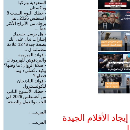
السعودية وتركيا
وباكستان
-
حظك اليوم السبت 8
اغسطس 2026.. هل
برجك من الأبراج الأكثر
حظً ...
-
هل يرسل جسمك
إشارات تدل على أنك
بصحة جيدة؟ 12 علامة
مطمئنة ل ...
-
فوائد الميرمية
والبردقوش للهرمونات
-
صلاة الزوال: ما وقتها؟
وكيف تُصلّى؟ وما
فضلها؟
-
فوائد الباذنجان
للكوليسترول
-
حظك الأسبوع الثاني
من أغسطس 2026 في
الحب والعمل والصحة
المزيد.....
جاد الأفلام الجيدة
المزيد.....
ا