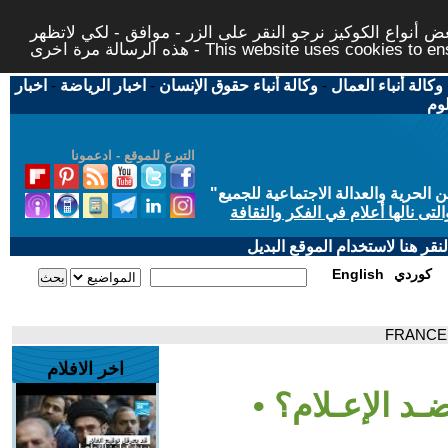
 أنواع الكوكيز نرجو النقر على الزر - موافق - لكي لاتظهر
This website uses cookies to ensure you ge
وكالة أنباء العمال
-
وكالة أنباء حقوق الإنسان
-
اخبار الرياضة
-
اخبار
لوم
التبرع للموقع - ادعمونا
حرية والعدالة الاجتماعية للجميع
"
تى نالها أعلام في الفكر والثقافة
قر هنا لاستخدام الموقع البديل
كوردي
English
اخر الافلام
ـد الإعـلام؟ •