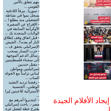
بتهم تتعلق بالأمن
القومي ...
-
سوريا.. مرفأ اللاذقية
يسجل نموا في نشاطه
التشغيلي منذ مطلع ا ...
-
الإفراج عن السفيرة
الأوكرانية السابقة في
الولايات المتحدة بك ...
-
قبل اتفاق وقف إطلاق
النار أم بعده؟.. الجيش
الإسرائيلي يحقق ف ...
-
حزب اليسار يسحب
رسائل الدعم الموجهة
إلى سجناء فلسطينيين
-
مقتل جنديين
إسرائيليين ومواطن
لبناني تزامناً مع الجولة
الساب ...
-
رفضتا ترديد النشيد
الوطني.. الجنسية
الأسترالية للاعبتين إيرا
...
جاد الأفلام الجيدة
-
-ليتدبروا أمرهم مع
مصر-.. باحث إسرائيلي
ا
يقترح خطة لفصل غزة