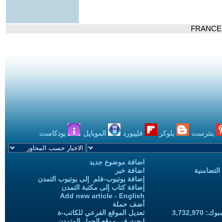
بنترست
بلوكر
فليبورد
الموبايل
بودكاست
اضافة موضوع جديد
التضامنية
اضافة خبر
إضافة يوتيوب-فلم إلى يوتيوب التمدن
إضافة كتاب إلى مكتبة التمدن
Add new article - English
أضف حملة
3,732,97
تعديل الموقع الفرعي للكاتب-ة
ابحث في موقع الحوار المتمدن