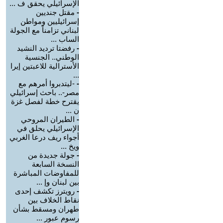
الإسرائيلي يحقق ف ...
-
مقتل جنديين
إسرائيليين ومواطن
لبناني تزامناً مع الجولة
الساب ...
-
رفضتا ترديد النشيد
الوطني.. الجنسية
الأسترالية للاعبتين إيرا
...
-
-ليتدبروا أمرهم مع
مصر-.. باحث إسرائيلي
يقترح خطة لفصل غزة
ن ...
-
الطيران المروحي
الإسرائيلي يحلق في
أجواء ريف درعا الغربي
ويخ ...
-
جولة جديدة من
النسخة السابعة
للمفاوضات المباشرة
بين لبنان وإ ...
-
رويترز تكشف إحدى
نقاط الخلاف بين
طهران ومسقط بشأن
رسوم عبور ...