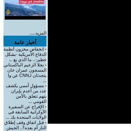
المزيد.....
أخبار عامة
-
انخفاض مخزون أنظمة
الدفاع الأمريكية -بشكل
خطير-.. ما الذي يع ...
-
نجلا الزعيم الباكستاني
المسجون عمران خان
يتحدثان لـCNN عن وا
...
-
مسؤول أممي يكشف
عدد من أعدم بإيران
بتهم تتعلق بالأمن
القومي ...
-
الإفراج عن السفيرة
الأوكرانية السابقة في
الولايات المتحدة بك ...
-
قبل اتفاق وقف إطلاق
النار أم بعده؟.. الجيش