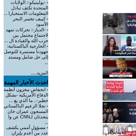
-
-بوليتيكو-: الولايات
المتحدة تكثف تبادل
المعلومات الاستخبارا ...
-
كييف تخسر البحر
الأسود
-
-الديار-: تحركات تمهد
لاجتماع محتمل بين
حزب الله والقيادة ال ...
-
الخارجية الباكستانية:
جهودنا مستمرة للتوصل
إلى حل شامل ومستد
...
المزيد.....
احدث الأخبار المهمة
-
انخفاض مخزون أنظمة
الدفاع الأمريكية -بشكل
خطير-.. ما الذي يع ...
-
نجلا الزعيم الباكستاني
المسجون عمران خان
يتحدثان لـCNN عن وا
...
-
مسؤول أممي يكشف
عدد من أعدم بإيران