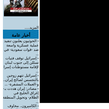
المزيد.....
أخبار عامة
-
الحوثيون يعلنون تنفيذ
عملية عسكرية واسعة
ضد -قوات سعودية- في
...
-
إسرائيل توقف فتيات
تسللن إلى جنوب لبنان
لإقامة مستوطنات إسرا
...
-
إسرائيل تتهم زوجين
بالتجسس لصالح إيران..
و-العملات المشفرة- ...
-
مصادر: إيران هددت بـ-
إغراق الخليج في
الظلام- وتحويل المنطقة
...
-
الكاميرون.. مخاوف