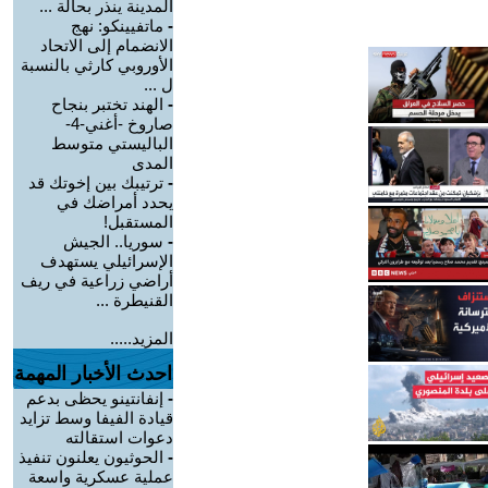
المدينة ينذر بحالة ...
-
ماتفيينكو: نهج
الانضمام إلى الاتحاد
الأوروبي كارثي بالنسبة
ل ...
-
الهند تختبر بنجاح
صاروخ -أغني-4-
الباليستي متوسط
المدى
-
ترتيبك بين إخوتك قد
يحدد أمراضك في
المستقبل!
-
سوريا.. الجيش
الإسرائيلي يستهدف
أراضي زراعية في ريف
القنيطرة ...
المزيد.....
احدث الأخبار المهمة
-
إنفانتينو يحظى بدعم
قيادة الفيفا وسط تزايد
دعوات استقالته
-
الحوثيون يعلنون تنفيذ
عملية عسكرية واسعة