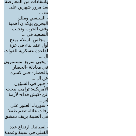
وانتقادات من المعارضة
بعد مرور شهرين على
ت ...
-
السيسي وملك
البحرين يؤكدان أهمية
وقف الحرب وتجنب
التصعيد في ...
-
مجلس السلام يمنح
أول عقد بناء في غزة
لقاعدة عسكرية للقوات
ال ...
-
يحيى سريع: مستمرون
في معادلة -الحصار
بالحصار- حتى كسره
عن ال ...
-
خبير في الشؤون
الأمريكية: ترامب يبحث
عن -كبش فداء- لأزمة
إير ...
-
سوريا.. العثور على
رفات عائلة تضم طفلا
في العتيبة بريف دمشق
...
-
إسبانيا.. ارتفاع عدد
القتلى في سبتة وعمدة