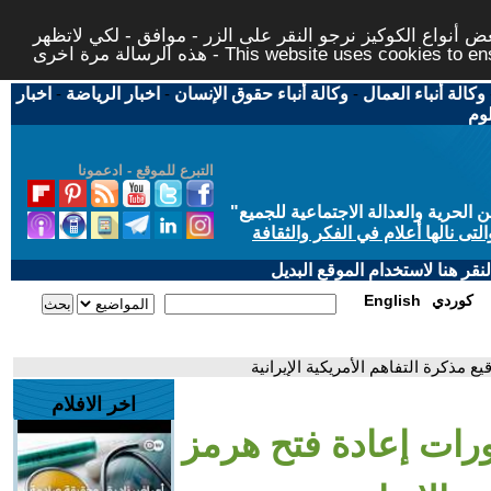
 أنواع الكوكيز نرجو النقر على الزر - موافق - لكي لاتظهر
This website uses cookies to ensure you ge
وكالة أنباء العمال
-
وكالة أنباء حقوق الإنسان
-
اخبار الرياضة
-
اخبار
لوم
التبرع للموقع - ادعمونا
حرية والعدالة الاجتماعية للجميع
"
تى نالها أعلام في الفكر والثقافة
قر هنا لاستخدام الموقع البديل
كوردي
English
 مذكرة التفاهم الأمريكية الإيرانية
اخر الافلام
رات إعادة فتح هرمز