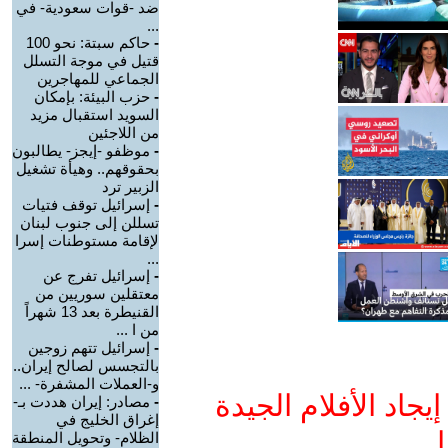
ضد -قوات سعودية- في
...
-
حاكم سبتة: نحو 100
قتيل في موجة التسلل
الجماعي للمهاجرين
-
حزب البيئة: بإمكان
السويد استقبال مزيد
من اللاجئين
-
موظفو -إيجز- يطالبون
بحقوقهم.. وهيأة تشغيل
الزبير ترد
-
إسرائيل توقف فتيات
تسللن إلى جنوب لبنان
لإقامة مستوطنات إسرا
...
-
إسرائيل تفرج عن
معتقلين سوريين من
القنيطرة بعد 13 شهراً
من ا ...
-
إسرائيل تتهم زوجين
بالتجسس لصالح إيران..
و-العملات المشفرة- ...
جاد الأفلام الجيدة
-
مصادر: إيران هددت بـ-
إغراق الخليج في
ا
الظلام- وتحويل المنطقة