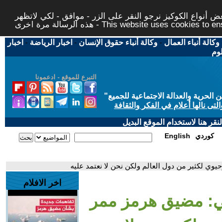
 أنواع الكوكيز نرجو النقر على الزر - موافق - لكي لاتظهر
This website uses cookies to ensure you ge
وكالة أنباء العمال
-
وكالة أنباء حقوق الإنسان
-
اخبار الرياضة
-
اخبار
لوم
التبرع للموقع - ادعمونا
حرية والعدالة الاجتماعية للجميع
"
تى نالها أعلام في الفكر والثقافة
قر هنا لاستخدام الموقع البديل
كوردي
English
وي لكثير من دول العالم ولكن نحن لا نعتمد عليه
اخر الافلام
كي: مضيق هرمز ممر