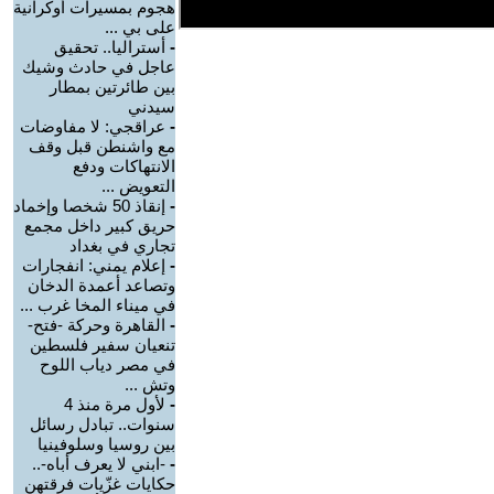
هجوم بمسيرات أوكرانية
على بي ...
-
أستراليا.. تحقيق
عاجل في حادث وشيك
بين طائرتين بمطار
سيدني
-
عراقجي: لا مفاوضات
مع واشنطن قبل وقف
الانتهاكات ودفع
التعويض ...
-
إنقاذ 50 شخصا وإخماد
حريق كبير داخل مجمع
تجاري في بغداد
-
إعلام يمني: انفجارات
وتصاعد أعمدة الدخان
في ميناء المخا غرب ...
-
القاهرة وحركة -فتح-
تنعيان سفير فلسطين
في مصر دياب اللوح
وتش ...
-
لأول مرة منذ 4
سنوات.. تبادل رسائل
بين روسيا وسلوفينيا
-
-ابني لا يعرف أباه-..
حكايات غزّيات فرقتهن