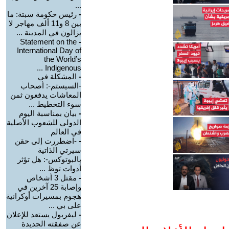
...
-
رئيس حكومة سبتة: ما
بين 8 و11 ألف مهاجر لا
يزالون في المدينة ...
Statement on the
-
International Day of
the World’s
Indigenous ...
-
المشكلة في
-السيستم-: أصحاب
المعاشات يدفعون ثمن
سوء التخطيط ...
-
بيان بمناسبة اليوم
الدولي للشعوب الأصلية
في العالم
-
-اضطررت إلى حقن
سيرتي الذاتية
بالبوتوكس-: هل تؤثر
أدوات توظ ...
-
مقتل 3 أشخاص
وإصابة 25 آخرين في
هجوم بمسيرات أوكرانية
على بي ...
-
ليفربول يستعد للإعلان
عن صفقته الجديدة