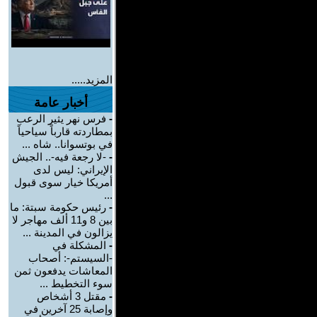
المزيد.....
أخبار عامة
-
فرس نهر يثير الرعب
بمطاردته قارباً سياحياً
في بوتسوانا.. شاه ...
-
-لا رجعة فيه-.. الجيش
الإيراني: ليس لدى
أمريكا خيار سوى قبول
...
-
رئيس حكومة سبتة: ما
بين 8 و11 ألف مهاجر لا
يزالون في المدينة ...
-
المشكلة في
-السيستم-: أصحاب
المعاشات يدفعون ثمن
سوء التخطيط ...
-
مقتل 3 أشخاص
وإصابة 25 آخرين في