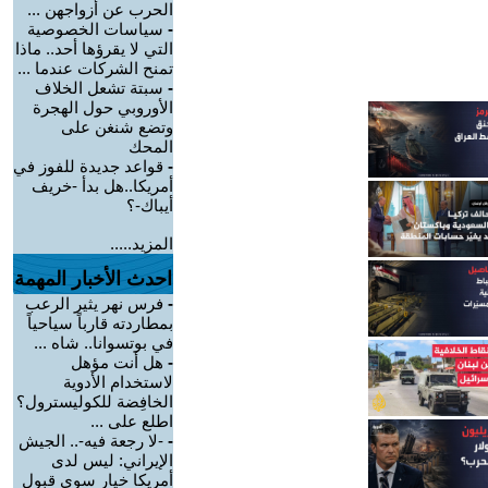
الحرب عن أزواجهن ...
-
سياسات الخصوصية
التي لا يقرؤها أحد.. ماذا
تمنح الشركات عندما ...
-
سبتة تشعل الخلاف
الأوروبي حول الهجرة
وتضع شنغن على
المحك
-
قواعد جديدة للفوز في
أمريكا..هل بدأ -خريف
أيباك-؟
المزيد.....
احدث الأخبار المهمة
-
فرس نهر يثير الرعب
بمطاردته قارباً سياحياً
في بوتسوانا.. شاه ...
-
هل أنت مؤهل
لاستخدام الأدوية
الخافِضة للكوليسترول؟
اطلع على ...
-
-لا رجعة فيه-.. الجيش
الإيراني: ليس لدى
أمريكا خيار سوى قبول