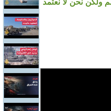
م ولكن نحن لا نعتمد