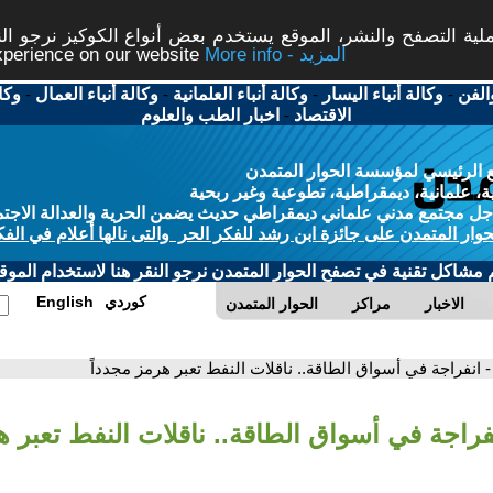
ة التصفح والنشر، الموقع يستخدم بعض أنواع الكوكيز نرجو النق
More info - المزيد
experience on our website
الفن
-
وكالة أنباء اليسار
-
وكالة أنباء العلمانية
-
وكالة أنباء العمال
-
وكا
الاقتصاد
-
اخبار الطب والعلوم
 الرئيسي لمؤسسة الحوار المتمدن
، علمانية، ديمقراطية، تطوعية وغير ربحية
ل مجتمع مدني علماني ديمقراطي حديث يضمن الحرية والعدالة الاجتم
حوار المتمدن على جائزة ابن رشد للفكر الحر والتى نالها أعلام في الفك
م مشاكل تقنية في تصفح الحوار المتمدن نرجو النقر هنا لاستخدام الموقع
كوردي
English
الاخبار
مراكز
الحوار المتمدن
- انفراجة في أسواق الطاقة.. ناقلات النفط تعبر هرمز مجدداً
نفراجة في أسواق الطاقة.. ناقلات النفط تعبر ه