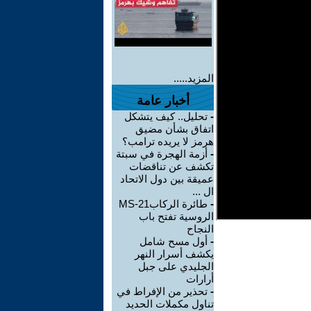
المزيد.....
أخبار عامة
-
تحليل.. كيف يتشكل
اتفاق بشأن مضيق
هرمز لا يريده ترامب؟
-
أزمة الهجرة في سبتة
تكشف عن تناقضات
عميقة بين دول الاتحاد
ال ...
-
طائرة الركابMS-21
الروسية تفتح باب
النجاح
-
أول مسح شامل
يكشف أسرار النهر
الجليدي على جبل
أرارات
-
تحذير من الإفراط في
تناول مكملات الحديد