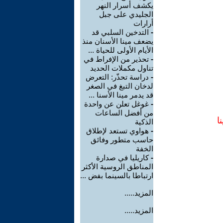
يكشف أسرار النهر
الجليدي على جبل
أرارات
-
التدخين السلبي قد
يضعف مينا الأسنان منذ
الأيام الأولى للحياة ...
-
تحذير من الإفراط في
تناول مكملات الحديد
-
دراسة تحذّر: التعرض
لدخان التبغ في الصغر
قد يدمر مينا الأسنا ...
-
غوغل تعلن عن واحدة
من أفضل الساعات
ا
الذكية
-
هواوي تستعد لإطلاق
حاسب متطور وفائق
الخفة
-
كاريليا في صدارة
المناطق الروسية الأكثر
ارتباطا بالسينما بفض ...
المزيد.....
المزيد.....