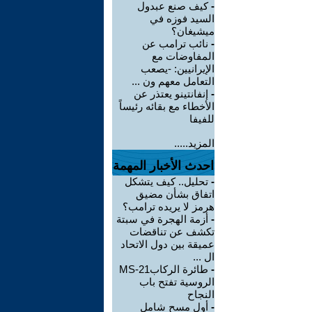
-
كيف صنع عبدول
السيد فوزه في
ميشيغان؟
-
نائب ترامب عن
المفاوضات مع
الإيرانيين: -يصعب
التعامل معهم ون ...
-
إنفانتينو يعتذر عن
الأخطاء مع بقائه رئيساً
للفيفا
المزيد.....
احدث الأخبار المهمة
-
تحليل.. كيف يتشكل
اتفاق بشأن مضيق
هرمز لا يريده ترامب؟
-
أزمة الهجرة في سبتة
تكشف عن تناقضات
عميقة بين دول الاتحاد
ال ...
-
طائرة الركابMS-21
الروسية تفتح باب
النجاح
-
أول مسح شامل