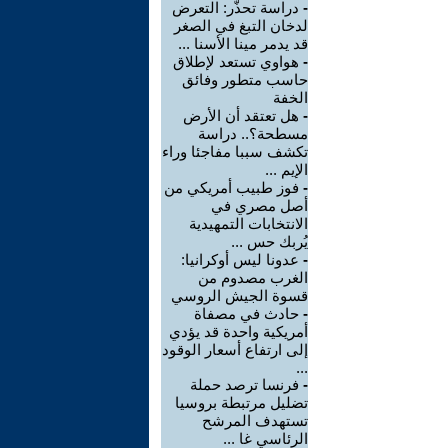
-
دراسة تحذّر: التعرض
لدخان التبغ في الصغر
قد يدمر مينا الأسنا ...
-
هواوي تستعد لإطلاق
حاسب متطور وفائق
الخفة
-
هل تعتقد أن الأرض
مسطحة؟.. دراسة
تكشف سببا مفاجئا وراء
الإيم ...
-
فوز طبيب أمريكي من
أصل مصري في
الانتخابات التمهيدية
يُربك حس ...
-
عدونا ليس أوكرانيا:
الغرب مصدوم من
قسوة الجيش الروسي
-
حادث في مصفاة
أمريكية واحدة قد يؤدي
إلى ارتفاع أسعار الوقود
...
-
فرنسا ترصد حملة
تضليل مرتبطة بروسيا
تستهدف المرشح
الرئاسي غا ...