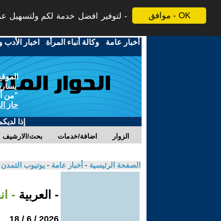
موافق - OK
لتوفير افضل خدمة لكم ولتسهيل عملي
أخبار عامة
-
وكالة أنباء المرأة
-
اخبار الأدب و
الموقع
يسارية
"من أج
حاز ال
إذا لديك
الزوار
اضافة/خدمات
بحث/الارشيف
الصفحة الرئيسية
-
أخبار عامة
-
يوتيوب التمدن
- العربية
- ا
2026 / 6 / 18