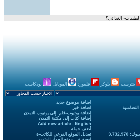
الطيبات- الغذائي؟
بنترست
بلوكر
فليبورد
الموبايل
بودكاست
اضافة موضوع جديد
التضامنية
اضافة خبر
إضافة يوتيوب-فلم إلى يوتيوب التمدن
إضافة كتاب إلى مكتبة التمدن
Add new article - English
أضف حملة
3,732,97
تعديل الموقع الفرعي للكاتب-ة
ابحث في موقع الحوار المتمدن