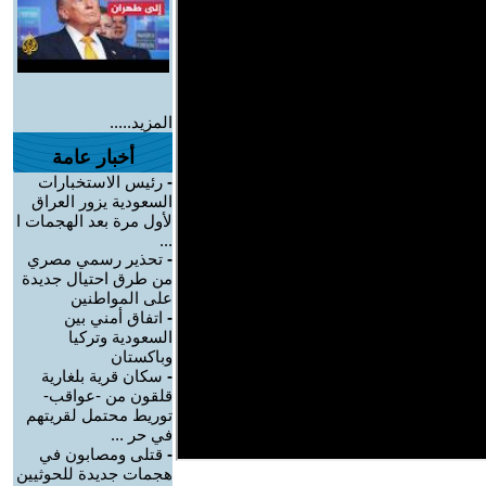
المزيد.....
أخبار عامة
-
رئيس الاستخبارات
السعودية يزور العراق
لأول مرة بعد الهجمات ا
...
-
تحذير رسمي مصري
من طرق احتيال جديدة
على المواطنين
-
اتفاق أمني بين
السعودية وتركيا
وباكستان
-
سكان قرية بلغارية
قلقون من -عواقب-
توريط محتمل لقريتهم
في حر ...
-
قتلى ومصابون في
هجمات جديدة للحوثيين