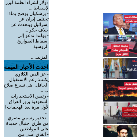
دولار لشراء أنظمة ليزر
لإسقاط ...
-
بزشكيان يوضح بماذا
تختلف إيران عن
إسرائيل ويتحدث عن
خلاف حكو ...
-
بولندا تدعو إلى
إسقاط الصواريخ
الروسية
المزيد.....
احدث الأخبار المهمة
-
عز الدين الكلاوي
يكتب: رغم الاستقبال
الحافل.. هل تسرع صلاح
ب ...
-
رئيس الاستخبارات
السعودية يزور العراق
لأول مرة بعد الهجمات ا
...
-
تحذير رسمي مصري
من طرق احتيال جديدة
على المواطنين
-
اتفاق أمني بين