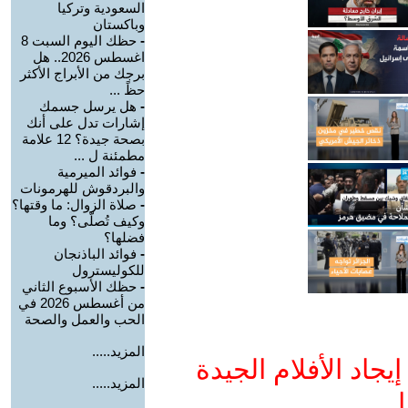
السعودية وتركيا
وباكستان
-
حظك اليوم السبت 8
اغسطس 2026.. هل
برجك من الأبراج الأكثر
حظً ...
-
هل يرسل جسمك
إشارات تدل على أنك
بصحة جيدة؟ 12 علامة
مطمئنة ل ...
-
فوائد الميرمية
والبردقوش للهرمونات
-
صلاة الزوال: ما وقتها؟
وكيف تُصلّى؟ وما
فضلها؟
-
فوائد الباذنجان
للكوليسترول
-
حظك الأسبوع الثاني
من أغسطس 2026 في
الحب والعمل والصحة
المزيد.....
جاد الأفلام الجيدة
المزيد.....
ا