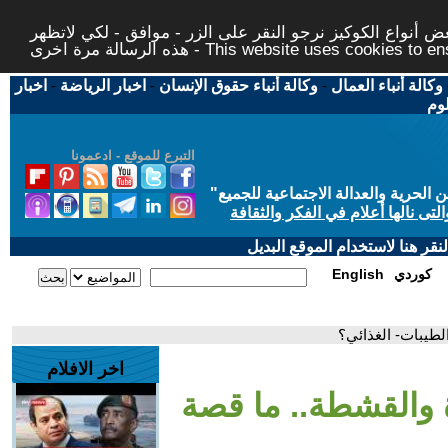
 أنواع الكوكيز نرجو النقر على الزر - موافق - لكي لاتظهر
This website uses cookies to ensure you ge
وكالة أنباء العمال
-
وكالة أنباء حقوق الإنسان
-
اخبار الرياضة
-
اخبار
لوم
التبرع للموقع - ادعمونا
حرية والعدالة الاجتماعية للجميع
"
تى نالها أعلام في الفكر والثقافة
قر هنا لاستخدام الموقع البديل
كوردي
English
الطيبات- الغذائي؟
اخر الافلام
ة والقشطة.. ما قصة