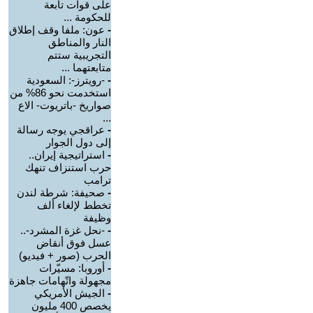
على قوات تابعة
للحكومة ...
-
عون: ملفا وقف إطلاق
النار والمناطق
التجريبية ستتم
متابعتهما ...
-
-رويترز-: السعودية
استخدمت نحو 86% من
صواريخ -باتريوت- الاع
...
-
عراقجي يوجه رسالة
إلى دول الجوار
-
استراتيجية إيران..
حرب استنزاف تنهك
ترامب
-
صحيفة: شرطة لندن
تخطط لإلغاء ألف
وظيفة
-
-نحل غزة المشرد-..
عسل فوق أنقاض
الحرب (صور + فيديو)
-
أوروبا: مسيّرات
مجهولة واتّهامات جاهزة
-
الجيش الأمريكي
يخصص 400 مليون